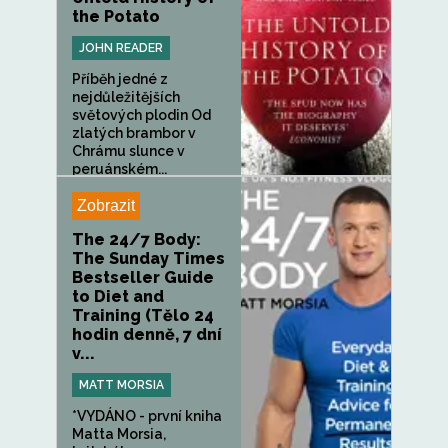
the Potato
JOHN READER
Příběh jedné z
nejdůležitějších
světových plodin Od
zlatých brambor v
Chrámu slunce v
peruánském...
Zobrazit
The 24/7 Body:
The Sunday Times
Bestseller Guide
to Diet and
Training (Tělo 24
hodin denně, 7 dní
v...
MATT MORSIA
*VYDÁNO - první kniha
Matta Morsia,