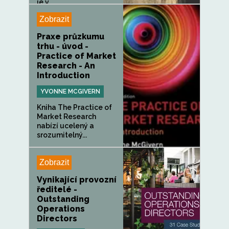
je v...
Zobrazit
Praxe průzkumu
trhu - úvod -
Practice of Market
Research - An
Introduction
YVONNE MCGIVERN
Kniha The Practice of
Market Research
nabízí ucelený a
srozumitelný...
Zobrazit
Vynikající provozní
ředitelé -
Outstanding
Operations
Directors