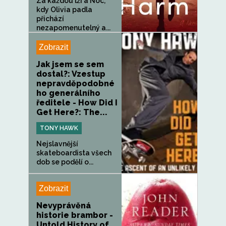
Za každou lží a Noc,
kdy Olivia padla
přichází
nezapomenutelný a...
Zobrazit
Jak jsem se sem
dostal?: Vzestup
nepravděpodobné
ho generálního
ředitele - How Did I
Get Here?: The...
TONY HAWK
Nejslavnější
skateboardista všech
dob se podělí o...
Zobrazit
Nevyprávěná
historie brambor -
Untold History of