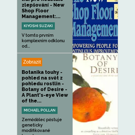
zlepšování - New
Shop Floor
Management:...
KIYOSHI SUZAKI
V tomto prvním
komplexním odklonu
od...
Zobrazit
Botanika touhy -
pohled na svět z
pohledu rostlin -
Botany of Desire -
A Plant's-eye View
of the...
MICHAEL POLLAN
Zemědělec pěstuje
geneticky
modifikované