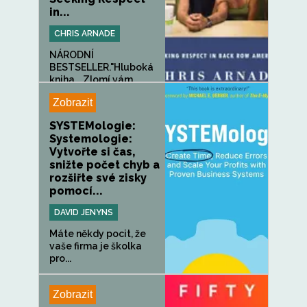
in...
CHRIS ARNADE
NÁRODNÍ
BESTSELLER."Hluboká
kniha... Zlomí vám...
Zobrazit
SYSTEMologie:
Systemologie:
Vytvořte si čas,
snižte počet chyb a
rozšiřte své zisky
pomocí...
DAVID JENYNS
Máte někdy pocit, že
vaše firma je školka
pro...
Zobrazit