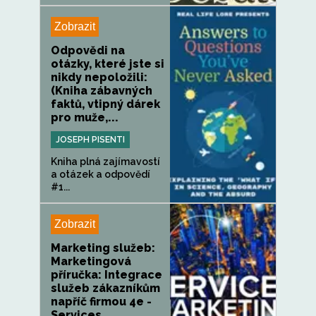
Zobrazit
Odpovědi na
otázky, které jste si
nikdy nepoložili:
(Kniha zábavných
faktů, vtipný dárek
pro muže,...
JOSEPH PISENTI
Kniha plná zajímavostí
a otázek a odpovědí
#1...
Zobrazit
Marketing služeb:
Marketingová
příručka: Integrace
služeb zákazníkům
napříč firmou 4e -
Services...