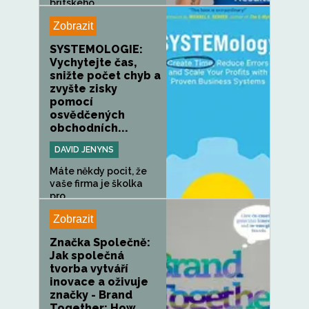
britského...
Zobrazit
SYSTEMOLOGIE:
Vychytejte čas,
snižte počet chyb a
zvyšte zisky
pomocí
osvědčených
obchodních...
DAVID JENYNS
Máte někdy pocit, že
vaše firma je školka
pro...
Zobrazit
Značka Společně:
Jak společná
tvorba vytváří
inovace a oživuje
značky - Brand
Together: How...