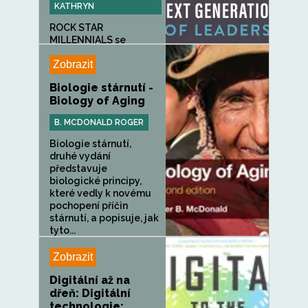
KATHRYN
ROCK STAR
MILLENNIALS se
podívá na obě strany...
Zobrazit
Biologie stárnutí -
Biology of Aging
B. MCDONALD ROGER
Biologie stárnutí,
druhé vydání
představuje
biologické principy,
které vedly k novému
pochopení příčin
stárnutí, a popisuje, jak
tyto...
Zobrazit
Digitální až na
dřeň: Digitální
technologie: