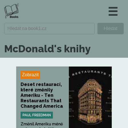
☰
McDonald's knihy
Zobrazit
Deset restaurací,
které změnily
Ameriku - Ten
Restaurants That
Changed America
PAUL FREEDMAN
Změnil Ameriku méně