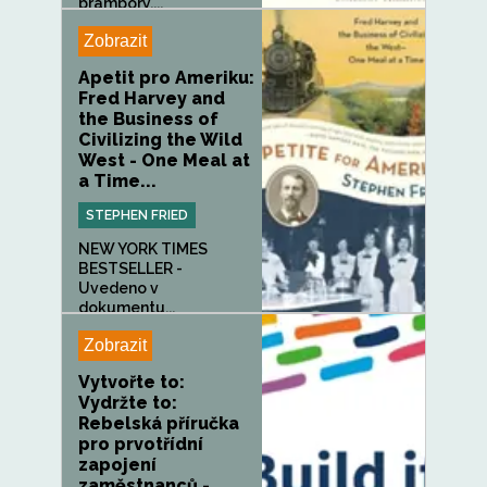
brambory,...
Zobrazit
Apetit pro Ameriku:
Fred Harvey and
the Business of
Civilizing the Wild
West - One Meal at
a Time...
STEPHEN FRIED
NEW YORK TIMES
BESTSELLER -
Uvedeno v
dokumentu...
Zobrazit
Vytvořte to:
Vydržte to:
Rebelská příručka
pro prvotřídní
zapojení
zaměstnanců -