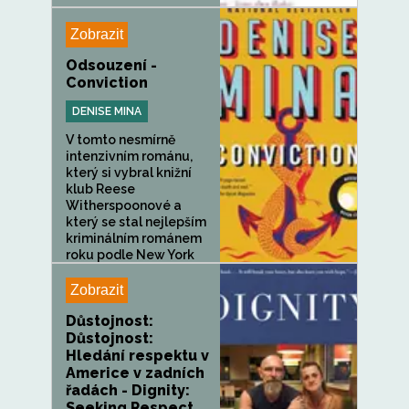
Zobrazit
Odsouzení -
Conviction
DENISE MINA
V tomto nesmírně
intenzivním románu,
který si vybral knižní
klub Reese
Witherspoonové a
který se stal nejlepším
kriminálním románem
roku podle New York
Times (A...
Zobrazit
Důstojnost:
Důstojnost:
Hledání respektu v
Americe v zadních
řadách - Dignity:
Seeking Respect