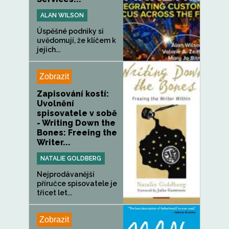
ALAN WILSON
Úspěšné podniky si
uvědomují, že klíčem k
jejich...
Zobrazit
Zapisování kostí:
Uvolnění
spisovatele v sobě
- Writing Down the
Bones: Freeing the
Writer...
NATALIE GOLDBERG
Nejprodávanější
příručce spisovatele je
třicet let...
Zobrazit