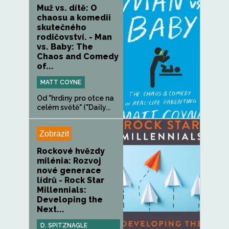
Muž vs. dítě: O
chaosu a komedii
skutečného
rodičovství. - Man
vs. Baby: The
Chaos and Comedy
of...
MATT COYNE
Od "hrdiny pro otce na
celém světě" ("Daily...
Zobrazit
Rockové hvězdy
milénia: Rozvoj
nové generace
lídrů - Rock Star
Millennials:
Developing the
Next...
D. SPITZNAGLE