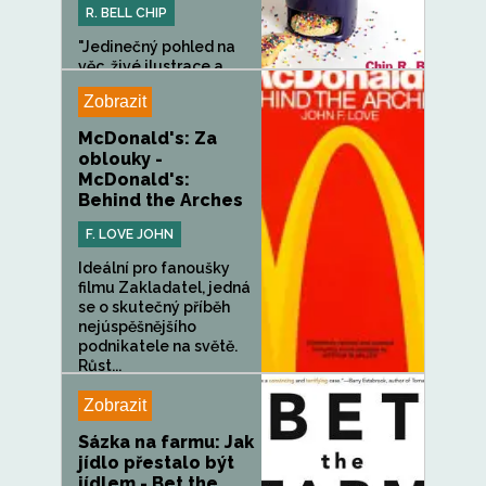
R. BELL CHIP
"Jedinečný pohled na
věc, živé ilustrace a...
Zobrazit
McDonald's: Za
oblouky -
McDonald's:
Behind the Arches
F. LOVE JOHN
Ideální pro fanoušky
filmu Zakladatel, jedná
se o skutečný příběh
nejúspěšnějšího
podnikatele na světě.
Růst...
Zobrazit
Sázka na farmu: Jak
jídlo přestalo být
jídlem - Bet the