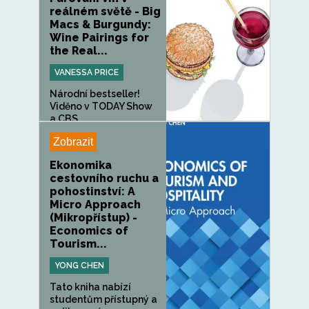
reálném světě - Big
Macs & Burgundy:
Wine Pairings for
the Real...
VANESSA PRICE
Národní bestseller!
Viděno v TODAY Show
a CBS...
Zobrazit
Ekonomika
cestovního ruchu a
pohostinství: A
Micro Approach
(Mikropřístup) -
Economics of
Tourism...
YONG CHEN
Tato kniha nabízí
studentům přístupný a