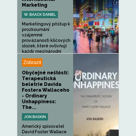
Marketing
W. BAACK DANIEL
Marketingový přístup k
prozkoumání
vzájemné
provázanosti klíčových
složek, které ovlivňují
každý mezinárodní
marketingový...
Zobrazit
Obyčejné neštěstí:
Terapeutická
beletrie Davida
Fostera Wallaceho
- Ordinary
Unhappiness:
The...
JON BASKIN
Americký spisovatel
David Foster Wallace