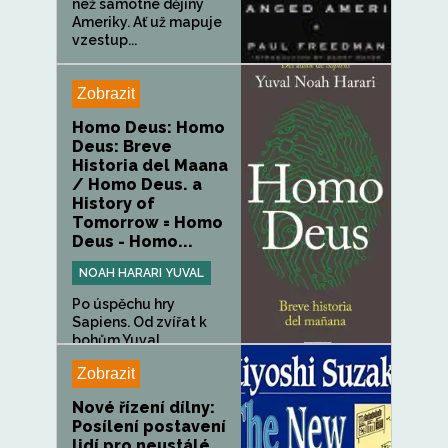
než samotné dějiny
Ameriky. Ať už mapuje
vzestup...
Zobrazit
Homo Deus: Homo
Deus: Breve
Historia del Maana
/ Homo Deus. a
History of
Tomorrow = Homo
Deus - Homo...
NOAH HARARI YUVAL
Po úspěchu hry
Sapiens. Od zvířat k
bohům Yuval...
Zobrazit
Nové řízení dílny:
Posílení postavení
lidí pro neustálé