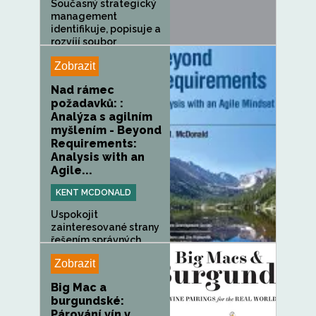
Současný strategický
management
identifikuje, popisuje a
rozvíjí soubor
dovedností,...
Zobrazit
Nad rámec
požadavků: :
Analýza s agilním
myšlením - Beyond
Requirements:
Analysis with an
Agile...
KENT MCDONALD
Uspokojit
zainteresované strany
řešením správných...
Zobrazit
Big Mac a
burgundské:
Párování vín v