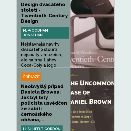
Design dvacátého
století -
Twentieth-Century
Design
M. WOODHAM
JONATHAN
Nejslavnější návrhy
dvacátého století
nejsou ty v muzeích,
ale na trhu. Láhev
Coca-Coly a logo
McDonald's jsou...
Zobrazit
Neobvyklý případ
Daniela Browna:
Jak byl bílý
policista usvědčen
ze zabití
černošského
občana,...
H. SHUFELT GORDON