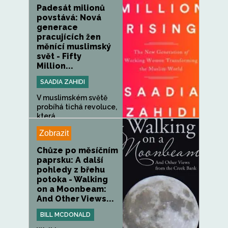
Padesát milionů
povstává: Nová
generace
pracujících žen
měnící muslimský
svět - Fifty
Million...
SAADIA ZAHIDI
V muslimském světě
probíhá tichá revoluce,
která...
Zobrazit
Chůze po měsíčním
paprsku: A další
pohledy z břehu
potoka - Walking
on a Moonbeam:
And Other Views...
BILL MCDONALD