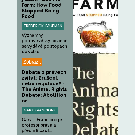
Farm: How Food
Stopped Being
Food
FREDERICK KAUFMAN
Významný
potravinářský novinář
se vydává po stopách
od velké...
Zobrazit
Debata o právech
zvířat: Zrušení,
nebo regulace? -
The Animal Rights
Debate: Abolition
or...
GARY FRANCIONE
Gary L. Francione je
profesor práva a
přední filozof...