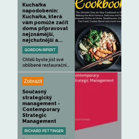
Kuchařka
napodobenin:
Kuchařka, která
vám pomůže začít
doma připravovat
nejznámější,
nejchutnější a...
GORDON RIPERT
Chtěli byste jíst své
oblíbené restaurační...
Zobrazit
Současný
strategický
management -
Contemporary
Strategic
Management
RICHARD PETTINGER