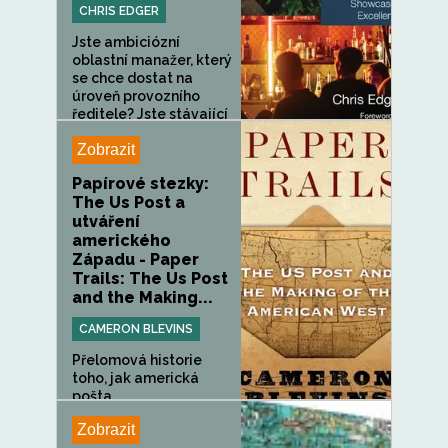
CHRIS EDGER
Jste ambiciózní
oblastní manažer, který
se chce dostat na
úroveň provozního
ředitele? Jste stávající
OD,...
Zobrazit
Papírové stezky:
The Us Post a
utváření
amerického
Západu - Paper
Trails: The Us Post
and the Making...
CAMERON BLEVINS
Přelomová historie
toho, jak americká
pošta...
Zobrazit