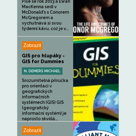
Píše se rok 2013 a Ewan
MacKenna sedí v
McDonald's s Conorem
McGregorem a
vychutnává si svou
týdenní kávu, což je v...
Zobrazit
GIS pro hlupáky -
GIS for Dummies
N. DEMERS MICHAEL
Srozumitelná příručka
pro orientaci v
geografických
informačních
systémech (GIS) GIS
(geografický
informační systém) je
naprosto skvělá...
Zobrazit