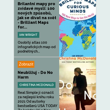
Brilantní mapy pro
zvídavé mysli: 100
nových způsobů,
jak se dívat na svět
- Brilliant Maps
for...
IAN WRIGHT
Osobitý atlas 100
infografických map od
podnětných...
Zobrazit
Neubližuj - Do No
Harm
CHRISTINA MCDONALD
Real Simple ji označil
za nejlepší knihu roku
2021 Od autorky
bestsellerů USA TODAY