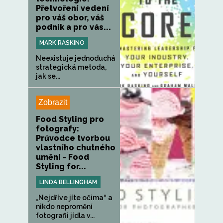
Přetvoření vedení
pro váš obor, váš
podnik a pro vás...
MARK RASKINO
Neexistuje jednoduchá
strategická metoda,
jak se...
Zobrazit
Food Styling pro
fotografy:
Průvodce tvorbou
vlastního chutného
umění - Food
Styling for...
LINDA BELLINGHAM
„Nejdříve jíte očima“ a
nikdo nepromění
fotografii jídla v...