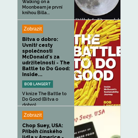
Walking on a
Moonbeam je první
knihou Billa...
Zobrazit
Bitva o dobro:
Uvnitř cesty
společnosti
McDonald's za
udržitelností - The
Battle to Do Good:
Inside...
BOB LANGERT
V knize The Battle to
Do Good (Bitva o
dobro)...
Zobrazit
Chop Suey, USA:
Příběh čínského
jídla v Americe -