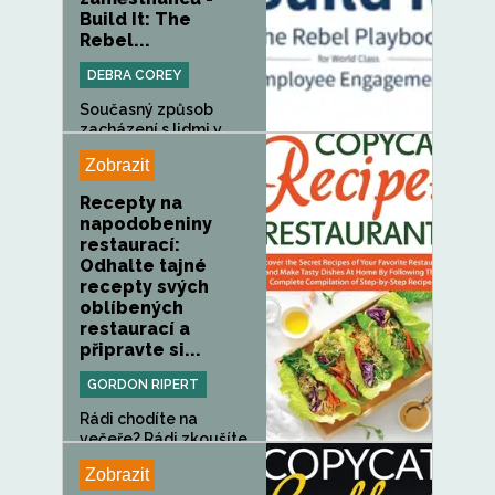
Build It: The
Rebel...
DEBRA COREY
Současný způsob
zacházení s lidmi v
práci selhal...
Zobrazit
Recepty na
napodobeniny
restaurací:
Odhalte tajné
recepty svých
oblíbených
restaurací a
připravte si...
GORDON RIPERT
Rádi chodíte na
večeře? Rádi zkoušíte
jídla z...
Zobrazit