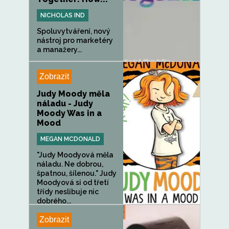
NICHOLAS IND
Spoluvytváření, nový
nástroj pro marketéry
a manažery...
Zobrazit
Judy Moody měla
náladu - Judy
Moody Was in a
Mood
MEGAN MCDONALD
"Judy Moodyová měla
náladu. Ne dobrou,
špatnou, šílenou." Judy
Moodyová si od třetí
třídy neslibuje nic
dobrého...
Zobrazit