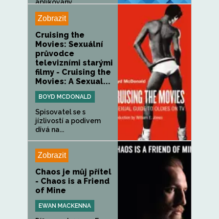
aplikovaný...
Zobrazit
Cruising the
Movies: Sexuální
průvodce
televizními starými
filmy - Cruising the
Movies: A Sexual...
BOYD MCDONALD
Spisovatel se s
jízlivostí a podivem
dívá na...
Zobrazit
Chaos je můj přítel
- Chaos is a Friend
of Mine
EWAN MACKENNA