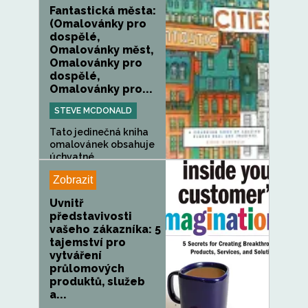
Fantastická města:
(Omalovánky pro
dospělé,
Omalovánky měst,
Omalovánky pro
dospělé,
Omalovánky pro...
STEVE MCDONALD
Tato jedinečná kniha
omalovánek obsahuje
úchvatné...
Zobrazit
Uvnitř
představivosti
vašeho zákazníka: 5
tajemství pro
vytváření
průlomových
produktů, služeb
a...