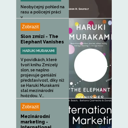
Neobyčejný pohled na
rasu a policejní práci
v...
Zobrazit
Slon zmizí - The
Elephant Vanishes
HARUKI MURAKAMI
V povídkách, které
tvoří knihu Zmizelý
slon, se naplno
projevuje geniální
představivost, díky níž
se Haruki Murakami
stal mezinárodní
hvězdou. V...
Zobrazit
Mezinárodní
marketing -
International