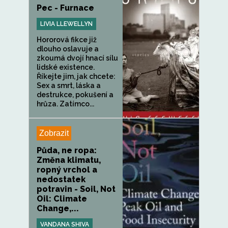
Pec - Furnace
LIVIA LLEWELLYN
Hororová fikce již
dlouho oslavuje a
zkoumá dvojí hnací sílu
lidské existence.
Říkejte jim, jak chcete:
Sex a smrt, láska a
destrukce, pokušení a
hrůza. Zatímco...
Zobrazit
Půda, ne ropa:
Změna klimatu,
ropný vrchol a
nedostatek
potravin - Soil, Not
Oil: Climate
Change,...
VANDANA SHIVA