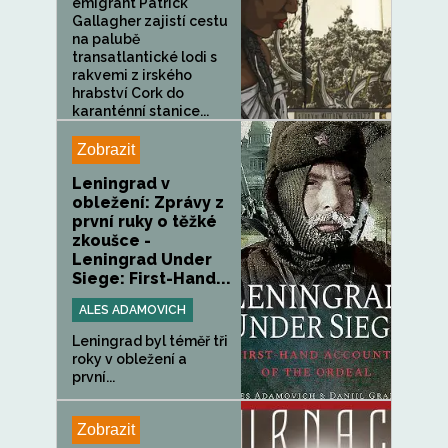
emigrant Patrick
Gallagher zajistí cestu
na palubě
transatlantické lodi s
rakvemi z irského
hrabství Cork do
karanténní stanice...
Zobrazit
Leningrad v
obležení: Zprávy z
první ruky o těžké
zkoušce -
Leningrad Under
Siege: First-Hand...
ALES ADAMOVICH
Leningrad byl téměř tři
roky v obležení a
první...
Zobrazit