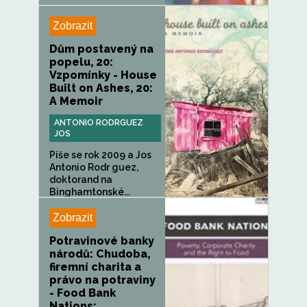
Zobrazit
Dům postavený na
popelu, 20:
Vzpomínky - House
Built on Ashes, 20:
A Memoir
ANTONIO RODRGUEZ
JOS
Píše se rok 2009 a Jos
Antonio Rodr guez,
doktorand na
Binghamtonské...
Zobrazit
Potravinové banky
národů: Chudoba,
firemní charita a
právo na potraviny
- Food Bank
Nations:...