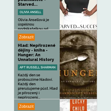
Starved...
OLIVIA ANSELL
Olivia Ansellová je
úspěšnou
podnikatelkou od...
Zobrazit
Hlad: Nepřirozené
dějiny - kniha -
Hunger: An
Unnatural History
APT RUSSELL SHARMAN
Každý den se
probouzíme hladoví.
Každý den
přerušujeme půst. Hlad
je přirozený i
nepřirozený...
Zobrazit