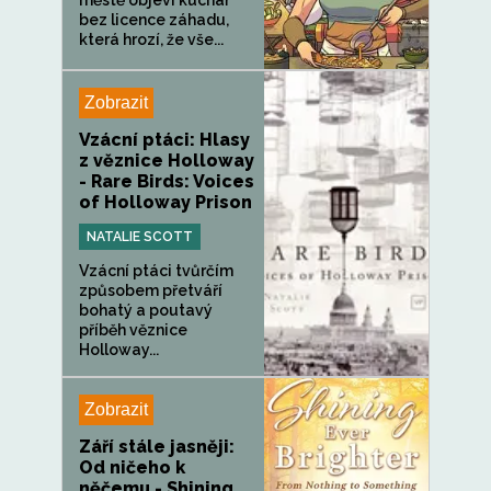
městě objeví kuchař
bez licence záhadu,
která hrozí, že vše...
Zobrazit
Vzácní ptáci: Hlasy
z věznice Holloway
- Rare Birds: Voices
of Holloway Prison
NATALIE SCOTT
Vzácní ptáci tvůrčím
způsobem přetváří
bohatý a poutavý
příběh věznice
Holloway...
Zobrazit
Září stále jasněji:
Od ničeho k
něčemu - Shining