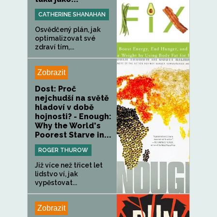
CATHERINE SHANAHAN
Osvědčený plán, jak
optimalizovat své
zdraví tím,...
Zobrazit
Dost: Proč
nejchudší na světě
hladoví v době
hojnosti? - Enough:
Why the World's
Poorest Starve in...
ROGER THUROW
Již více než třicet let
lidstvo ví, jak
vypěstovat...
Zobrazit