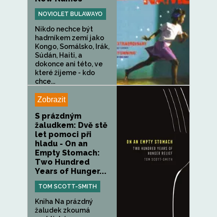
NOVIOLET BULAWAYO
Nikdo nechce být
hadrníkem zemí jako
Kongo, Somálsko, Irák,
Súdán, Haiti, a
dokonce ani této, ve
které žijeme - kdo
chce...
Zobrazit
S prázdným
žaludkem: Dvě stě
let pomoci při
hladu - On an
Empty Stomach:
Two Hundred
Years of Hunger...
TOM SCOTT-SMITH
Kniha Na prázdný
žaludek zkoumá