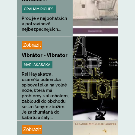
GRAHAM RICHES
Proč je v nejbohatších
a potravinově
nejbezpečnějších...
Zobrazit
Vibrátor - Vibrator
MARI AKASAKA
Rei Hayakawa,
osamělá bulimická
spisovatelka na volné
noze, která má
problémy s alkoholem,
zabloudí do obchodu
se smíšeným zbožím.
Je zachumlaná do
kabátu a šály,...
Zobrazit