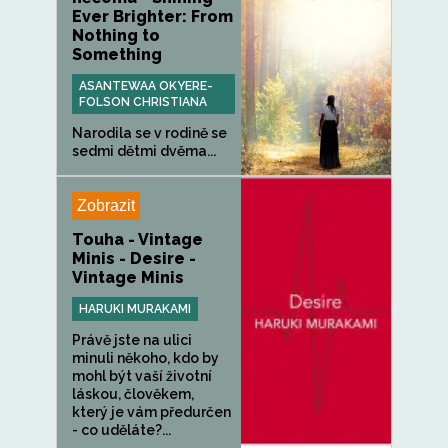
Ever Brighter: From
Nothing to
Something
ASANTEWAA OKYERE-
FOLSON CHRISTIANA
Narodila se v rodině se
sedmi dětmi dvěma...
Zobrazit
Touha - Vintage
Minis - Desire -
Vintage Minis
HARUKI MURAKAMI
Právě jste na ulici
minuli někoho, kdo by
mohl být vaší životní
láskou, člověkem,
který je vám předurčen
- co uděláte?...