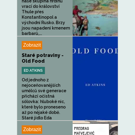
naše skupina hrdinů
vrací do království
Thule přes
Konstantinopol a
východní Rusko. Brzy
jsou napadeni kmenem
barbarů,...
Zobrazit
Staré potraviny -
Old Food
ED ATKINS
Od jednoho z
nejoceňovanějších
umělců své generace
přichází očistná
sólovka: hluboké nic,
které bylo proneseno
až po nějaké době.
Staré jídlo Eda
Atkinse,...
Zobrazit