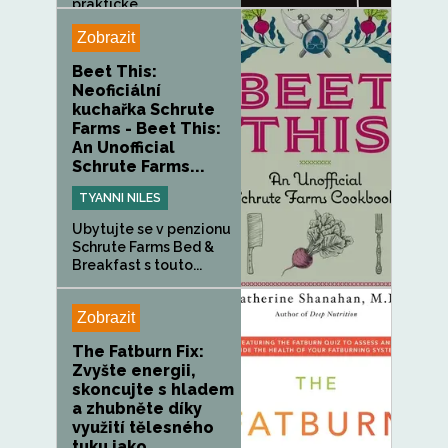
praktické...
Zobrazit
Beet This:
Neoficiální
kuchařka Schrute
Farms - Beet This:
An Unofficial
Schrute Farms...
TYANNI NILES
Ubytujte se v penzionu
Schrute Farms Bed &
Breakfast s touto...
Zobrazit
The Fatburn Fix:
Zvyšte energii,
skoncujte s hladem
a zhubněte díky
využití tělesného
tuku jako...