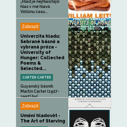
„Hlad je nejhlasitější
hlas v mé hlavě.
Většinu času...
Zobrazit
Univerzita hladu:
Sebrané básně a
vybraná próza -
University of
Hunger: Collected
Poems &
Selected...
CARTER CARTER
Guyanský básník
Martin Carter (1927-
1997) byl...
Zobrazit
Umění hladovět -
The Art of Starving