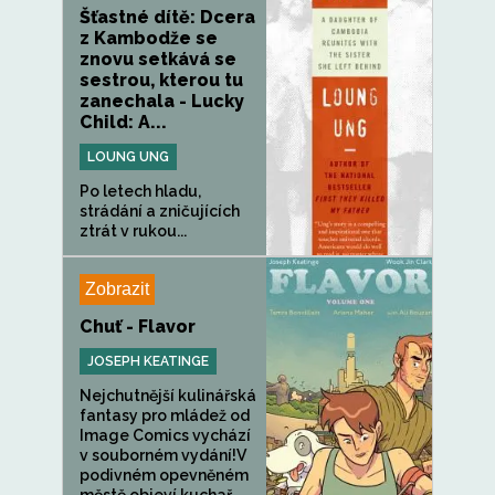
Šťastné dítě: Dcera
z Kambodže se
znovu setkává se
sestrou, kterou tu
zanechala - Lucky
Child: A...
LOUNG UNG
Po letech hladu,
strádání a zničujících
ztrát v rukou...
Zobrazit
Chuť - Flavor
JOSEPH KEATINGE
Nejchutnější kulinářská
fantasy pro mládež od
Image Comics vychází
v souborném vydání!V
podivném opevněném