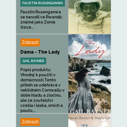
FAUSTIN RUSANGANWA
Faustin Rusanganwa
se narodil ve Rwandě,
známé jako Země
tisíce...
Zobrazit
Dáma - The Lady
GAIL RAYNER
Popis produktu:
Vhodný k použití v
domácnosti.Tento
příběh se odehrává v
neklidném Cornwallu v
době hladu a zločinu,
ale ze zoufalství
vzešla i láska, smích a
pouto,...
Zobrazit