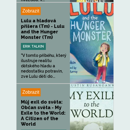
Zobrazit
Lulu a hladová
příšera (Tm) - Lulu
and the Hunger
Monster (Tm)
ERIK TALKIN
"V tomto příběhu, který
ilustruje realitu
dětského hladu a
nedostatku potravin,
zve Lulu děti do...
Zobrazit
Můj exil do světa:
Občan světa - My
Exile to the World:
A Citizen of the
World