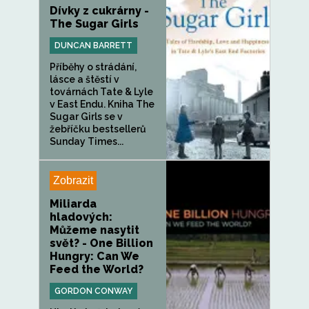
Dívky z cukrárny -
The Sugar Girls
DUNCAN BARRETT
Příběhy o strádání,
lásce a štěstí v
továrnách Tate & Lyle
v East Endu. Kniha The
Sugar Girls se v
žebříčku bestsellerů
Sunday Times...
Zobrazit
Miliarda
hladových:
Můžeme nasytit
svět? - One Billion
Hungry: Can We
Feed the World?
GORDON CONWAY