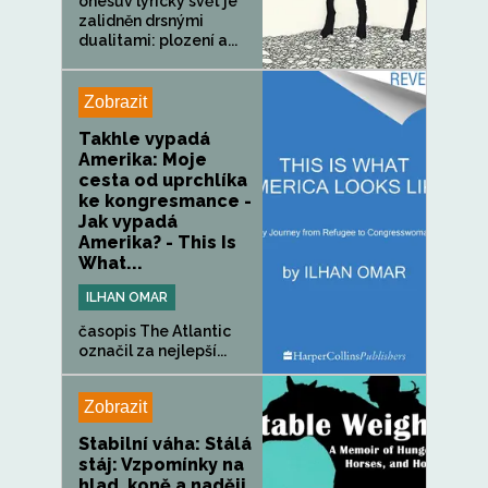
onesův lyrický svět je
zalidněn drsnými
dualitami: plození a...
Zobrazit
Takhle vypadá
Amerika: Moje
cesta od uprchlíka
ke kongresmance -
Jak vypadá
Amerika? - This Is
What...
ILHAN OMAR
časopis The Atlantic
označil za nejlepší...
Zobrazit
Stabilní váha: Stálá
stáj: Vzpomínky na
hlad, koně a naději