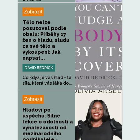
pohádkovým...
Zobrazit
Tělo nelze
posuzovat podle
obalu: Příběhy 17
žen o hladu, studu
za své tělo a
vykoupení: Jak
napsat...
DAVID BEDRICK
Co když je váš hlad - ta
síla, která vás láká do...
Zobrazit
Hladoví po
úspěchu: Silné
lekce o odolnosti a
vynalézavosti od
mezinárodního
podnikatele -