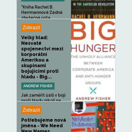
"Kniha Rachel B.
Herrmannové Žádná
zbytečná ústa...
Zobrazit
Velký hlad:
Nesvaté
spojenectví mezi
korporátní
Amerikou a
skupinami
bojujícími proti
hladu - Big...
ANDREW FISHER
Jak zaměřit úsilí v boji
proti hladu nikoli na...
Zobrazit
Potřebujeme nová
jména - We Need
New Names