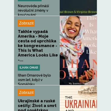
Neurověda přináší
revoluční změny v
koučování:...
Zobrazit
Takhle vypadá
Amerika - Moje
cesta od uprchlíka
ke kongresmance -
This Is What
America Looks Like
-...
ILHAN OMAR
Ilhan Omarové bylo
osm let, když v
Somálsku...
Zobrazit
Ukrajinské a ruské
sešity: Život a smrt
pod sovětskou