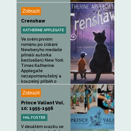
Zobrazit
Crenshaw
KATHERINE APPLEGATE
Ve svém prvním
románu po získání
Newberyho medaile
přináší autorka
bestsellerů New York
Times Katherine
Applegate
nezapomenutelný a
kouzelný příběh o
rodině, přátelství a...
Zobrazit
Prince Valiant Vol.
10: 1955-1956
HAL FOSTER
V desátém svazku se