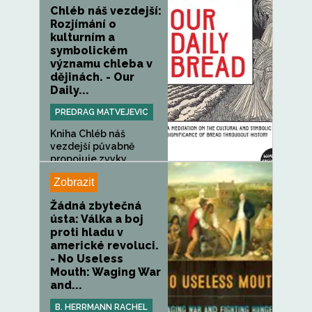
Chléb náš vezdejší:
Rozjímání o
kulturním a
symbolickém
významu chleba v
dějinách. - Our
Daily...
PREDRAG MATVEJEVIC
Kniha Chléb náš
vezdejší půvabně
propojuje zvyky,...
Zobrazit
Žádná zbytečná
ústa: Válka a boj
proti hladu v
americké revoluci.
- No Useless
Mouth: Waging War
and...
B. HERRMANN RACHEL