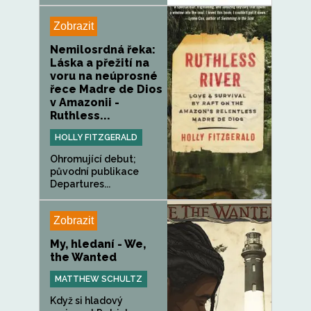
Zobrazit
Nemilosrdná řeka:
Láska a přežití na
voru na neúprosné
řece Madre de Dios
v Amazonii -
Ruthless...
HOLLY FITZGERALD
Ohromující debut;
původní publikace
Departures...
Zobrazit
My, hledaní - We,
the Wanted
MATTHEW SCHULTZ
Když si hladový