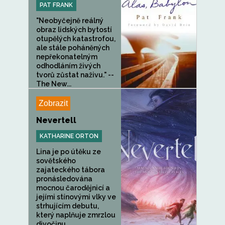
PAT FRANK
"Neobyčejně reálný
obraz lidských bytostí
otupělých katastrofou,
ale stále poháněných
nepřekonatelným
odhodláním živých
tvorů zůstat naživu." --
The New...
Zobrazit
Nevertell
KATHARINE ORTON
Lina je po útěku ze
sovětského
zajateckého tábora
pronásledována
mocnou čarodějnicí a
jejími stínovými vlky ve
strhujícím debutu,
který naplňuje zmrzlou
divočinu