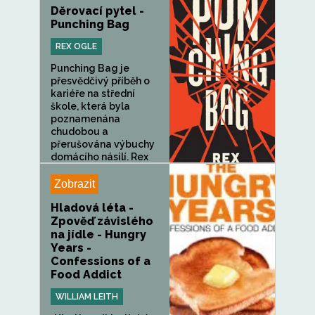
Děrovací pytel -
Punching Bag
REX OGLE
Punching Bag je
přesvědčivý příběh o
kariéře na střední
škole, která byla
poznamenána
chudobou a
přerušována výbuchy
domácího násilí. Rex
Ogle,...
Zobrazit
Hladová léta -
Zpověď závislého
na jídle - Hungry
Years -
Confessions of a
Food Addict
WILLIAM LEITH