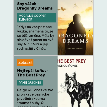
Sny vážek -
Dragonfly Dreams
MCCALLIE COOPER
ELEANOR
"Když na vás přistane
vážka, znamená to, že
se blíží změna. Měla by
sis dávat pozor na své
sny, Nini." Nini a její
rodina žijí v Číně,...
Zobrazit
Nejlepší kořist -
The Best Prey
PAIGE QUIONES
Paige Qui ones ve své
pronikavé básnické
prvotině zkoumá
trauma touhy. Qui