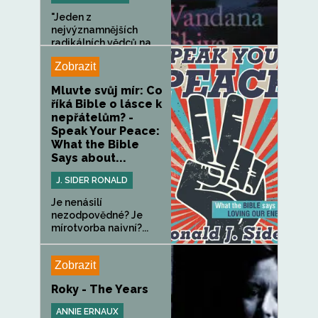
"Jeden z
nejvýznamnějších
radikálních vědců na...
Zobrazit
Mluvte svůj mír: Co
říká Bible o lásce k
nepřátelům? -
Speak Your Peace:
What the Bible
Says about...
J. SIDER RONALD
Je nenásilí
nezodpovědné? Je
mírotvorba naivní?...
Zobrazit
Roky - The Years
ANNIE ERNAUX