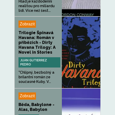
Hlad je každodenní
realitou pro miliardu
lidí. Více než šest...
Zobrazit
Trilogie Špinavá
Havana: Román v
příbězích - Dirty
Havana Trilogy: A
Novel in Stories
JUAN GUTIERREZ
PEDRO
"Chlípný, bezbožný a
brilantní román ze
současné Kuby. V...
Zobrazit
Běda, Babylone -
Alas, Babylon