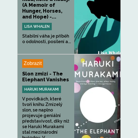
(A Memoir of
Hunger, Horses,
and Hope) -...
LISA WHALEN
Stabilní váha je příběh
o odolnosti, posílení a...
Zobrazit
Slon zmizí - The
Elephant Vanishes
HARUKI MURAKAMI
V povídkách, které
tvoří knihu Zmizelý
slon, se naplno
projevuje geniální
představivost, díky níž
se Haruki Murakami
stal mezinárodní
hvězdou. V...