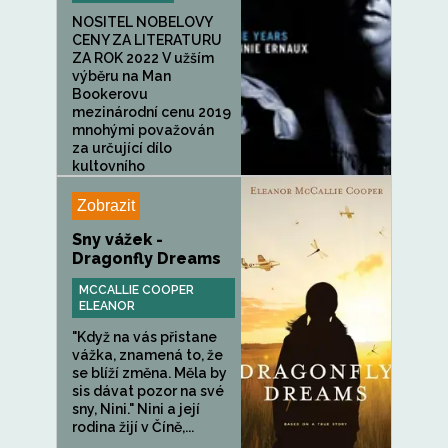
NOSITEL NOBELOVY
CENY ZA LITERATURU
ZA ROK 2022 V užším
výběru na Man
Bookerovu
mezinárodní cenu 2019
mnohými považován
za určující dílo
kultovního
francouzského...
Zobrazit
Sny vážek -
Dragonfly Dreams
MCCALLIE COOPER
ELEANOR
"Když na vás přistane
vážka, znamená to, že
se blíží změna. Měla by
sis dávat pozor na své
sny, Nini." Nini a její
rodina žijí v Číně,...