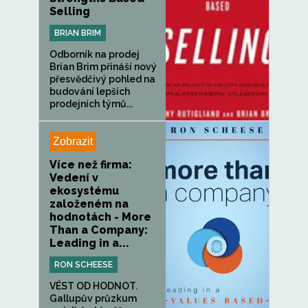
Selling
BRIAN BRIM
Odborník na prodej
Brian Brim přináší nový
přesvědčivý pohled na
budování lepších
prodejních týmů...
Zobrazit
Více než firma:
Vedení v
ekosystému
založeném na
hodnotách - More
Than a Company:
Leading in a...
RON SCHEESE
VÉST OD HODNOT.
Gallupův průzkum