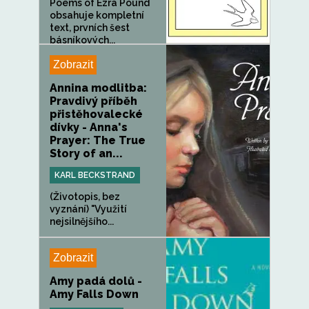
Poems of Ezra Pound
obsahuje kompletní
text, prvních šest
básníkových...
Zobrazit
Annina modlitba:
Pravdivý příběh
přistěhovalecké
dívky - Anna's
Prayer: The True
Story of an...
KARL BECKSTRAND
(Životopis, bez
vyznání) "Využití
nejsilnějšího...
Zobrazit
Amy padá dolů -
Amy Falls Down