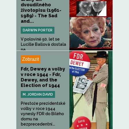
dvoudílného
životopisu (1961-
1989) - The Sad
and...
DARWIN PORTER
V polovině 50. let se
Lucille Ballová dostala
na...
Zobrazit
Fdr, Dewey a volby
v roce 1944 - Fdr,
Dewey, and the
Election of 1944
M. JORDAN DAVID
Přestože prezidentské
volby v roce 1944
vynesly FDR do Bílého
domu na
bezprecedentní...