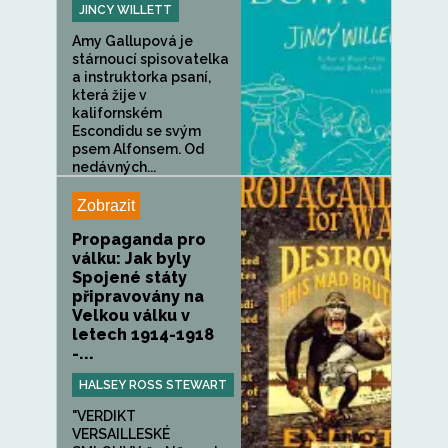
JINCY WILLETT
Amy Gallupová je
stárnoucí spisovatelka
a instruktorka psaní,
která žije v
kalifornském
Escondidu se svým
psem Alfonsem. Od
nedávných...
Zobrazit
Propaganda pro
válku: Jak byly
Spojené státy
připravovány na
Velkou válku v
letech 1914-1918
-...
HALSEY ROSS STEWART
"VERDIKT
VERSAILLESKÉ