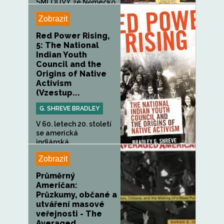
SMLOUVY, že Německo
a jeho...
Zobrazit
Red Power Rising,
5: The National
Indian Youth
Council and the
Origins of Native
Activism
(Vzestup...
G. SHREVE BRADLEY
V 60. letech 20. století
se americká
indiánská...
Zobrazit
Průměrný
Američan:
Průzkumy, občané a
utváření masové
veřejnosti - The
Averaged