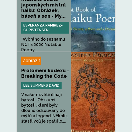
japonských mistrů
haiku: Obrázek,
báseň a sen - My...
ESPERANZA RAMIREZ-
CHRISTENSEN
*Vybráno do seznamu
NCTE 2020 Notable
Poetry...
Zobrazit
Prolomení kodexu -
Breaking the Code
LEE SUMMERS DAVID
V našem světě číhají
bytosti. Obskurní
bytosti, které byly
dlouho odsouvány do
mýtů a legend. Několik
šťastlivců je spatřilo,...