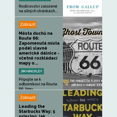
Rodičovství založené
na silných stránkách...
Zobrazit
Města duchů na
Route 66:
Zapomenutá místa
podél slavné
americké dálnice -
včetně rozkládací
mapy o...
JIM HINCKLEY
Připojte se k
odborníkovi na Route
66 Jimu...
Zobrazit
Leading the
Starbucks Way: 5
principů, jak