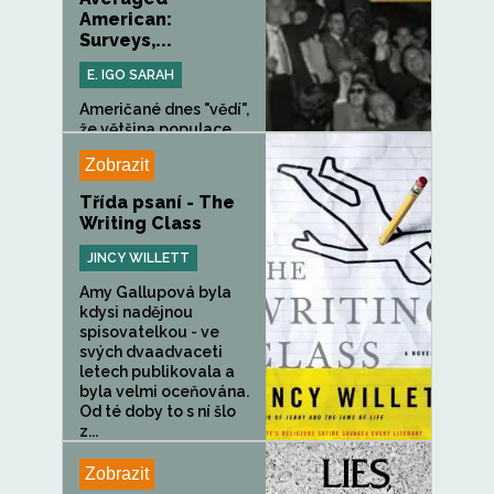
American:
Surveys,...
E. IGO SARAH
Američané dnes "vědí",
že většina populace...
Zobrazit
Třída psaní - The
Writing Class
JINCY WILLETT
Amy Gallupová byla
kdysi nadějnou
spisovatelkou - ve
svých dvaadvaceti
letech publikovala a
byla velmi oceňována.
Od té doby to s ní šlo
z...
Zobrazit