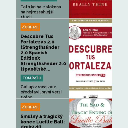
Tato kniha, založená
na nejrozsáhlejší
studii...
Zobrazit
Descubre Tus
Fortalezas 2.0
(Strengthsfinder
2.0 Spanish
Edition):
Strengthsfinder 2.0
(španělské...
TOM RATH
Gallup v roce 2001
představil první verzi
svého...
Zobrazit
Smutný a tragický
konec Lucille Ball:
druhý díl