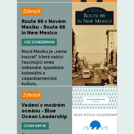
Zobrazit
Route 66 v Novém
Mexiku - Route 66
in New Mexico
JOE SONDERMAN
Nové Mexiko je „země
kouzel“, která nabízí
fascinující směs
indiánské, španělské
koloniální a
západoamerické
kultury...
Zobrazit
Vedení v modrém
oceánu - Blue
Ocean Leadership
CHAN KIM W.