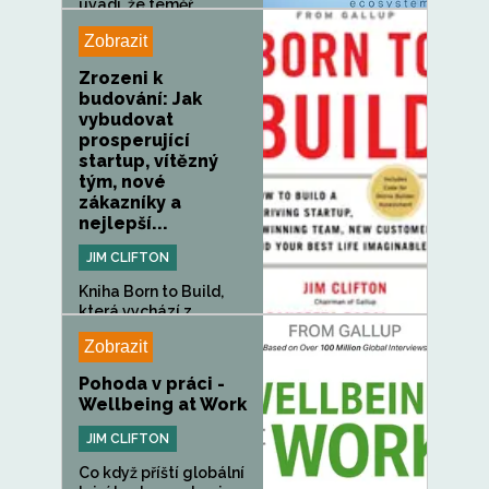
uvádí, že téměř...
Zobrazit
Zrozeni k
budování: Jak
vybudovat
prosperující
startup, vítězný
tým, nové
zákazníky a
nejlepší...
JIM CLIFTON
Kniha Born to Build,
která vychází z
celosvětového...
Zobrazit
Pohoda v práci -
Wellbeing at Work
JIM CLIFTON
Co když příští globální