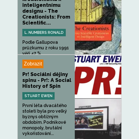
inteligentnímu
designu - The
Creationists: From
Scientific...
L. NUMBERS RONALD
Podle Gallupova
průzkumu z roku 1991
věří 47 %...
Zobrazit
Pr! Sociální dějiny
spinu - Pr!: A Social
History of Spin
STUART EWEN
První léta dvacátého
století byla pro velký
byznys obtížným
obdobím. Podnikové
monopoly, brutální
vykořisťování...