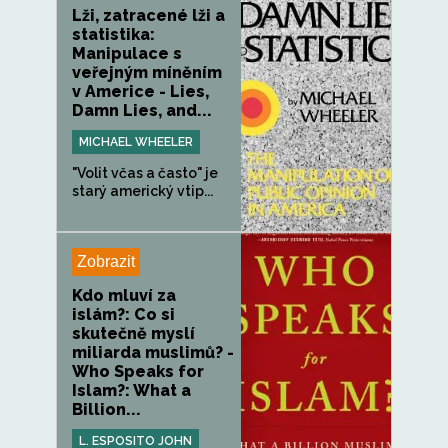
Lži, zatracené lži a
statistika:
Manipulace s
veřejným míněním
v Americe - Lies,
Damn Lies, and...
MICHAEL WHEELER
"Volit včas a často" je
starý americký vtip...
Zobrazit
Kdo mluví za
islám?: Co si
skutečně myslí
miliarda muslimů? -
Who Speaks for
Islam?: What a
Billion...
L. ESPOSITO JOHN