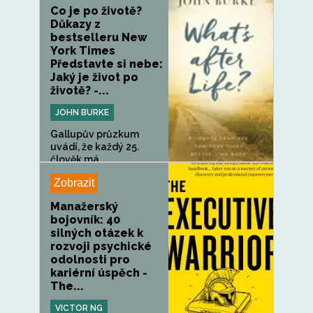
Co je po životě?
Důkazy z
bestselleru New
York Times
Představte si nebe:
Jaký je život po
životě? -...
JOHN BURKE
Gallupův průzkum
uvádí, že každý 25.
člověk má...
Zobrazit
Manažerský
bojovník: 40
silných otázek k
rozvoji psychické
odolnosti pro
kariérní úspěch -
The...
VICTOR NG