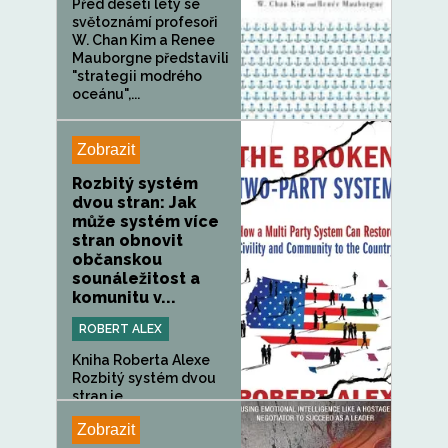
Před deseti lety se
světoznámí profesoři
W. Chan Kim a Renee
Mauborgne představili
"strategii modrého
oceánu",...
Zobrazit
Rozbitý systém
dvou stran: Jak
může systém více
stran obnovit
občanskou
sounáležitost a
komunitu v...
ROBERT ALEX
Kniha Roberta Alexe
Rozbitý systém dvou
stran je...
Zobrazit