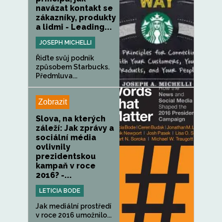
navázat kontakt se
zákazníky, produkty
a lidmi - Leading...
JOSEPH MICHELLI
Řiďte svůj podnik
způsobem Starbucks.
Předmluva...
Zobrazit
Slova, na kterých
záleží: Jak zprávy a
sociální média
ovlivnily
prezidentskou
kampaň v roce
2016? -...
LETICIA BODE
Jak mediální prostředí
v roce 2016 umožnilo...