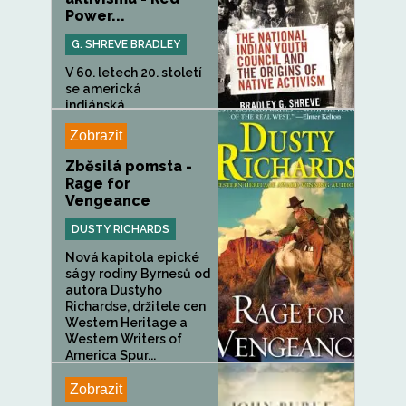
Power...
G. SHREVE BRADLEY
V 60. letech 20. století
se americká
indiánská...
Zobrazit
Zběsilá pomsta -
Rage for
Vengeance
DUSTY RICHARDS
Nová kapitola epické
ságy rodiny Byrnesů od
autora Dustyho
Richardse, držitele cen
Western Heritage a
Western Writers of
America Spur...
Zobrazit