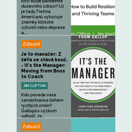
krizí bude pandemie
duševního zdraví? Už
je tady.Třetina
Američanů vykazuje
známky klinické
úzkosti nebo deprese
a...
Zobrazit
Je to manažer: Z
šéfa se stává kouč.
- It's the Manager:
Moving from Boss
to Coach
JIM CLIFTON
Kdo povede vaše
zaměstnance během
rychlých změn?
Gallupův výzkum
odhalil: Je...
Zobrazit