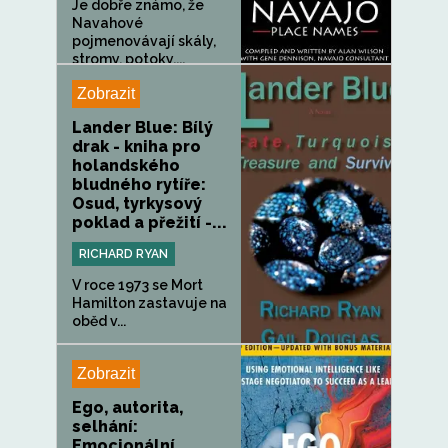
Je dobře známo, že
Navahové
pojmenovávají skály,
stromy, potoky,...
Zobrazit
Lander Blue: Bílý
drak - kniha pro
holandského
bludného rytíře:
Osud, tyrkysový
poklad a přežití -...
RICHARD RYAN
V roce 1973 se Mort
Hamilton zastavuje na
oběd v...
Zobrazit
Ego, autorita,
selhání:
Emocionální