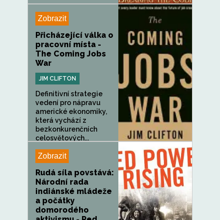
Zobrazit
Přicházející válka o
pracovní místa -
The Coming Jobs
War
JIM CLIFTON
Definitivní strategie
vedení pro nápravu
americké ekonomiky,
která vychází z
bezkonkurenčních
celosvětových...
Zobrazit
Rudá síla povstává:
Národní rada
indiánské mládeže
a počátky
domorodého
aktivismu - Red