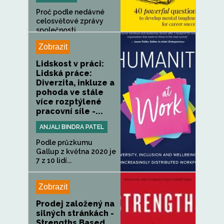
Proč podle nedávné
celosvětové zprávy
společnosti...
Zobrazit
Lidskost v práci:
Lidská práce:
Diverzita, inkluze a
pohoda ve stále
více rozptýlené
pracovní síle -...
ANJALI BINDRA PATEL
Podle průzkumu
Gallup z května 2020 je
7 z 10 lidí...
Zobrazit
Prodej založený na
silných stránkách -
Strengths Based