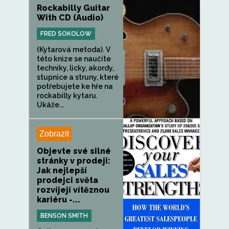
Rockabilly Guitar
With CD (Audio)
FRED SOKOLOW
(Kytarová metoda). V
této knize se naučíte
techniky, licky, akordy,
stupnice a struny, které
potřebujete ke hře na
rockabilly kytaru.
Ukáže...
Zobrazit
Objevte své silné
stránky v prodeji:
Jak nejlepší
prodejci světa
rozvíjejí vítěznou
kariéru -...
BENSON SMITH