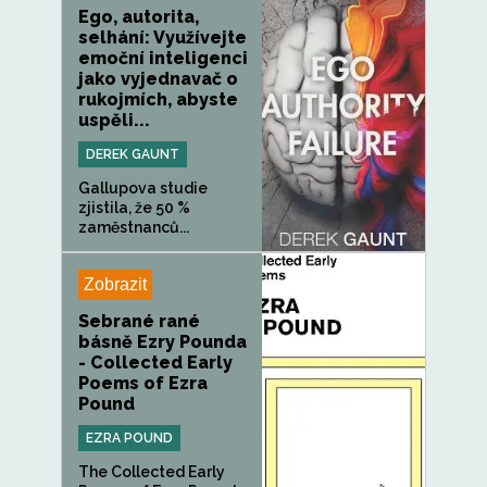
Ego, autorita,
selhání: Využívejte
emoční inteligenci
jako vyjednavač o
rukojmích, abyste
uspěli...
DEREK GAUNT
Gallupova studie
zjistila, že 50 %
zaměstnanců...
Zobrazit
Sebrané rané
básně Ezry Pounda
- Collected Early
Poems of Ezra
Pound
EZRA POUND
The Collected Early