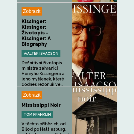
Zobrazit
Kissinger:
Kissinger:
Životopis -
Kissinger: A
Biography
WALTER ISAACSON
Definitivní životopis
ministra zahraničí
Henryho Kissingera a
jeho myšlenek, které
dodnes rezonují ve...
Zobrazit
Mississippi Noir
TOM FRANKLIN
V těchto příbězích, od
Biloxi po Hattiesburg,