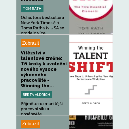
TOM RATH
Od autora bestselleru
New York Times č. 1
Toma Ratha (v USA se
prodalo více...
Zobrazit
Vítězství v
talentové změně:
Tři kroky k uvolnění
nového vysoce
výkonného
pracoviště -
Winning the...
BERTA ALDRICH
Přijměte rozmanitější
pracovní sílu a
dosáhněte...
Zobrazit