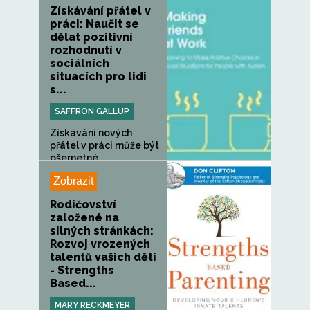
Získávání přátel v
práci: Naučit se
dělat pozitivní
rozhodnutí v
sociálních
situacích pro lidi
s...
SAFFRON GALLUP
Získávání nových
přátel v práci může být
ošemetné...
Zobrazit
Rodičovství
založené na
silných stránkách:
Rozvoj vrozených
talentů vašich dětí
- Strengths
Based...
MARY RECKMEYER