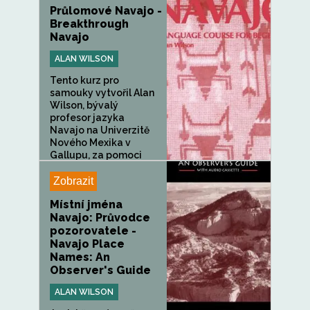
Průlomové Navajo -
Breakthrough
Navajo
ALAN WILSON
Tento kurz pro
samouky vytvořil Alan
Wilson, bývalý
profesor jazyka
Navajo na Univerzitě
Nového Mexika v
Gallupu, za pomoci
rodilých...
Zobrazit
Místní jména
Navajo: Průvodce
pozorovatele -
Navajo Place
Names: An
Observer's Guide
ALAN WILSON