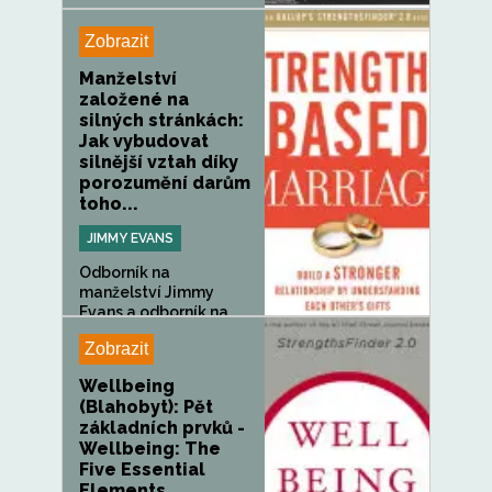
Zobrazit
Manželství
založené na
silných stránkách:
Jak vybudovat
silnější vztah díky
porozumění darům
toho...
JIMMY EVANS
Odborník na
manželství Jimmy
Evans a odborník na...
Zobrazit
Wellbeing
(Blahobyt): Pět
základních prvků -
Wellbeing: The
Five Essential
Elements