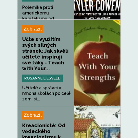
Polemika proti
americkému
kapitalismu od
autora...
Zobrazit
Učte s využitím
svých silných
stránek: Jak skvělí
učitelé inspirují
své žáky - Teach
with Your...
ROSANNE LIESVELD
Učitelé a správci v
mnoha školách po celé
zemi si...
Zobrazit
Kreacionisté: Od
vědeckého
kreacionismu k