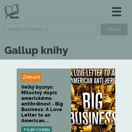
☰
Gallup knihy
Zobrazit
Velký byznys:
Milostný dopis
americkému
antihrdinovi - Big
Business: A Love
Letter to an
American...
TYLER COWEN