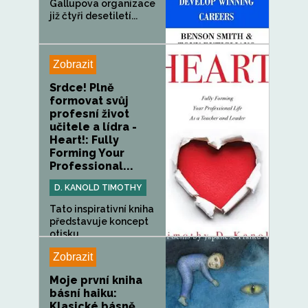
Gallupova organizace
již čtyři desetiletí...
Zobrazit
Srdce! Plně
formovat svůj
profesní život
učitele a lídra -
Heart!: Fully
Forming Your
Professional...
D. KANOLD TIMOTHY
Tato inspirativní kniha
představuje koncept
otisku...
Zobrazit
Moje první kniha
básní haiku:
Klasické básně