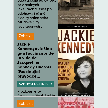
od Jacksonu po Oxford,
se v reálných
lokalitách Mississippi
odehrávají různé
zločiny srdce nebo
osudové činy
rozvrácených...
Zobrazit
Jackie
Kennedyová: Una
gua fascinante de
la vida de
Jacqueline
Kennedy Onassis
(Fascinující
průvodce...
CAPTIVATING HISTORY
Prozkoumejte
fascinující život Jackie
Kennedyové...
Zobrazit