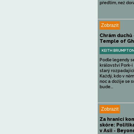
předtím, než doraz
Zobrazit
Chrám duchů 
Temple of Gh
KEITH BRUMPTO
Podle legendy se
království Pork-i
starý rozpadajíc
Každý, kdo v něm
noc a dožije se sv
bude...
Zobrazit
Za hranicí k
skóre: Politik
v Asii - Beyon