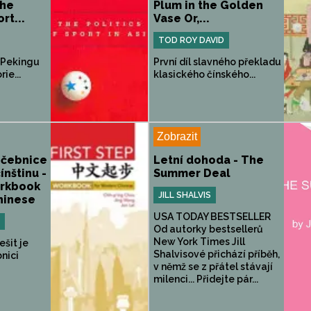
The
Plum in the Golden
rt...
Vase Or,...
TOD ROY DAVID
 Pekingu
První díl slavného překladu
ie...
klasického čínského...
Zobrazit
vičebnice
Letní dohoda - The
ínštinu -
Summer Deal
orkbook
JILL SHALVIS
hinese
USA TODAY BESTSELLER
Od autorky bestsellerů
New York Times Jill
ešit je
Shalvisové přichází příběh,
nici
v němž se z přátel stávají
milenci... Přidejte pár...