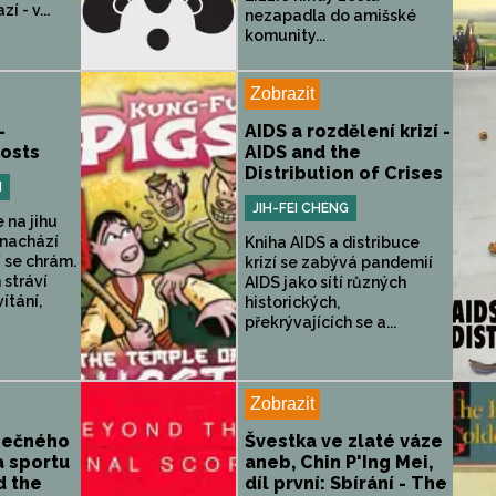
í - v...
nezapadla do amišské
komunity...
Zobrazit
-
AIDS a rozdělení krizí -
osts
AIDS and the
Distribution of Crises
N
JIH-FEI CHENG
 na jihu
 nachází
Kniha AIDS a distribuce
í se chrám.
krizí se zabývá pandemií
 stráví
AIDS jako sítí různých
ítání,
historických,
překrývajících se a...
Zobrazit
onečného
Švestka ve zlaté váze
a sportu
aneb, Chin P'Ing Mei,
d the
díl první: Sbírání - The