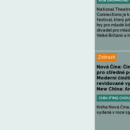
ROB DRUMMOND
National Theatr
Connections je 
festival, který p
hry pro mladé lid
divadel pro mlá
Velké Británii a Ir
Zobrazit
Nová Čína: Čí
pro středně p
Moderní čínšt
revidované vy
New China: An
CHIH-P'ING CHOU
Kniha Nová Čína
vydaná v roce 199