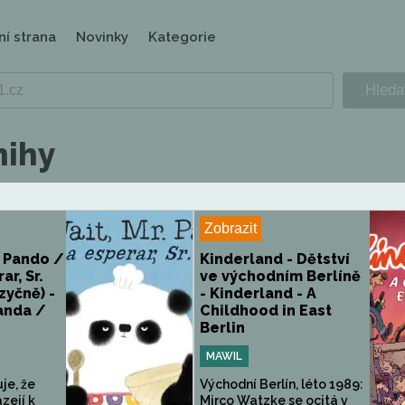
ní strana
Novinky
Kategorie
nihy
Zobrazit
 Pando /
Kinderland - Dětství
ar, Sr.
ve východním Berlíně
zyčně) -
- Kinderland - A
Panda /
Childhood in East
Berlin
MAWIL
je, že
Východní Berlín, léto 1989:
zejí k
Mirco Watzke se ocitá v