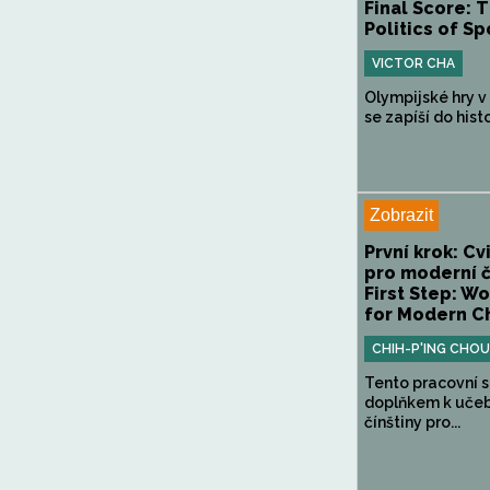
Final Score: 
Politics of Spo
VICTOR CHA
Olympijské hry v
se zapíší do histor
Zobrazit
První krok: C
pro moderní č
First Step: W
for Modern C
CHIH-P'ING CHOU
Tento pracovní s
doplňkem k učeb
čínštiny pro...