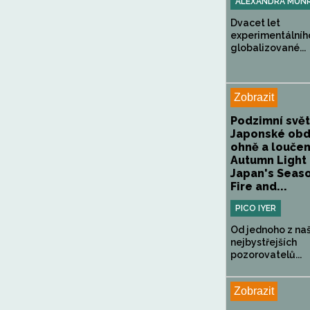
ALEXANDRA MUN
Dvacet let
experimentálníh
globalizované...
Zobrazit
Podzimní svět
Japonské obd
ohně a loučen
Autumn Light 
Japan's Seas
Fire and...
PICO IYER
Od jednoho z na
nejbystřejších
pozorovatelů...
Zobrazit