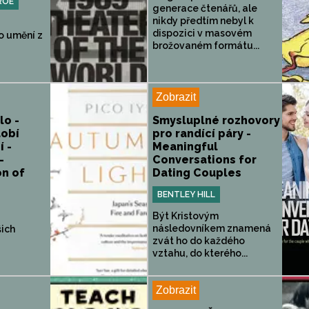
ROE
generace čtenářů, ale
nikdy předtím nebyl k
dispozici v masovém
o umění z
brožovaném formátu...
Zobrazit
lo -
Smysluplné rozhovory
obí
pro randící páry -
í -
Meaningful
-
Conversations for
on of
Dating Couples
BENTLEY HILL
Být Kristovým
následovníkem znamená
šich
zvát ho do každého
vztahu, do kterého...
Zobrazit