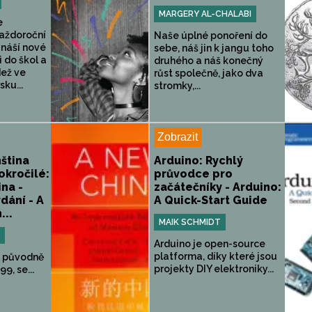
MARGERY AL-CHALABI
e
každoroční
Naše úplné ponoření do
řináší nové
sebe, náš jin k jangu toho
i do škol a
druhého a náš konečný
dež ve
růst společně, jako dva
sku...
stromky,...
Zobrazit
nština
Arduino: Rychlý
okročilé:
průvodce pro
ina -
začátečníky - Arduino:
dání - A
A Quick-Start Guide
...
MAIK SCHMIDT
Arduino je open-source
platforma, díky které jsou
, původně
projekty DIY elektroniky...
9, se...