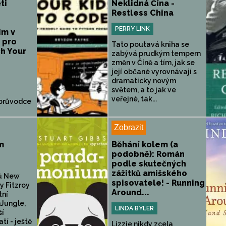
ti
Neklidná Čína -
Restless China
PERRY LINK
ím v
 pro
Tato poutavá kniha se
ch Your
zabývá prudkým tempem
změn v Číně a tím, jak se
její občané vyrovnávají s
dramaticky novým
světem, a to jak ve
veřejné, tak...
 průvodce
Zobrazit
m
Běhání kolem (a
podobně): Román
podle skutečných
zážitků amišského
rů New
spisovatele! - Running
y Fitzroy
Around...
tní
nJungle,
LINDA BYLER
ší
tí - ještě
Lizzie nikdy zcela