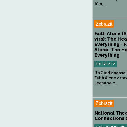
těm,...
Zobrazit
Faith Alone (
víra): The Hea
Everything - F
Alone: The He
Everything
BO GIERTZ
Bo Giertz napsal
Faith Alone v roc
Jedná se o...
Zobrazit
National The
Connections 