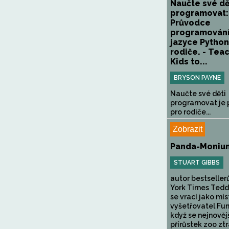
Naučte své dě
programovat:
Průvodce
programován
jazyce Python
rodiče. - Tea
Kids to...
BRYSON PAYNE
Naučte své děti
programovat je
pro rodiče...
Zobrazit
Panda-Moniu
STUART GIBBS
autor bestselle
York Times Tedd
se vrací jako mís
vyšetřovatel Fu
když se nejnověj
přírůstek zoo ztra