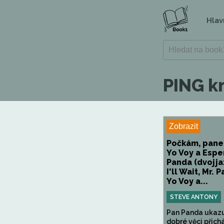
Hlav
PING k
Zobrazit
Počkám, pane
Yo Voy a Esper
Panda (dvojja
I'll Wait, Mr. 
Yo Voy a...
STEVE ANTONY
Pan Panda ukazu
dobré věci přichá