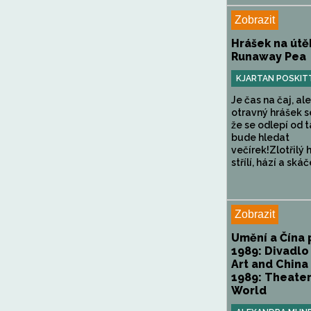
Zobrazit
Hrášek na útě
Runaway Pea
KJARTAN POSKIT
Je čas na čaj, al
otravný hrášek s
že se odlepí od t
bude hledat
večírek!Zlotřilý 
střílí, hází a skáč
Zobrazit
Umění a Čína 
1989: Divadlo 
Art and China
1989: Theater
World