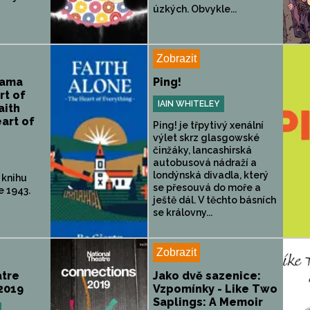
úzkých. Obvykle...
Zobrazit
Sama
Ping!
rt of
IAIN WHITELEY
aith
art of
Ping! je třpytivý xenální
výlet skrz glasgowské
činžáky, lancashirská
autobusová nádraží a
londýnská divadla, který
 knihu
se přesouvá do moře a
e 1943.
ještě dál. V těchto básních
se královny...
Zobrazit
atre
Jako dvě sazenice:
2019
Vzpomínky - Like Two
Saplings: A Memoir