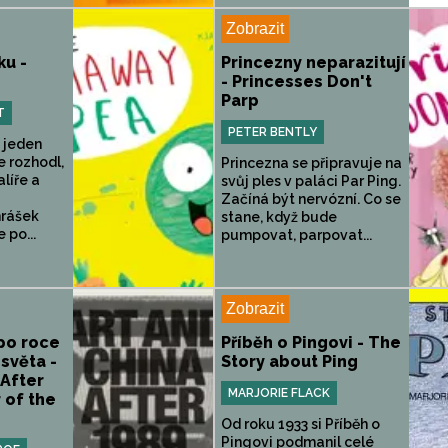
Zobrazit
ku -
Princezny neparazitují
- Princesses Don't
Parp
T
PETER BENTLY
e jeden
e rozhodl,
Princezna se připravuje na
alíře a
svůj ples v paláci Par Ping.
Začíná být nervózní. Co se
hrášek
stane, když bude
e po...
pumpovat, parpovat...
Zobrazit
po roce
Příběh o Pingovi - The
světa -
Story about Ping
 After
MARJORIE FLACK
 of the
Od roku 1933 si Příběh o
Pingovi podmanil celé