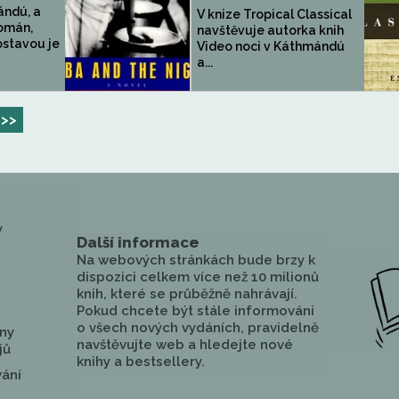
ndú, a
V knize Tropical Classical
román,
navštěvuje autorka knih
ostavou je
Video noci v Káthmándú
a...
>>
y
Další informace
Na webových stránkách bude brzy k
dispozici celkem více než 10 milionů
knih, které se průběžně nahrávají.
Pokud chcete být stále informováni
o všech nových vydáních, pravidelně
ny
navštěvujte web a hledejte nové
jů
knihy a bestsellery.
vání