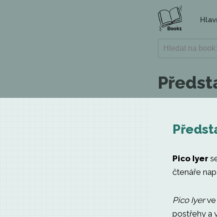
Hlav
Předsta
Předsta
Pico Iyer
se
čtenáře např
Pico Iyer
ve 
postřehy a v