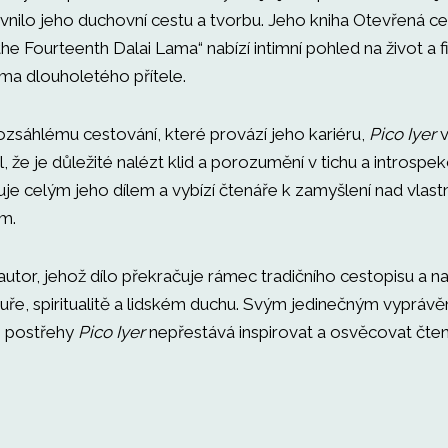
ivnilo jeho duchovní cestu a tvorbu. Jeho kniha Otevřená ce
he Fourteenth Dalai Lama“ nabízí intimní pohled na život a f
ima dlouholetého přítele.
zsáhlému cestování, které provází jeho kariéru,
Pico Iyer
v
 že je důležité nalézt klid a porozumění v tichu a introspek
je celým jeho dílem a vybízí čtenáře k zamyšlení nad vlast
em.
autor, jehož dílo překračuje rámec tradičního cestopisu a n
tuře, spiritualitě a lidském duchu. Svým jedinečným vyprávě
i postřehy
Pico Iyer
nepřestává inspirovat a osvěcovat čte