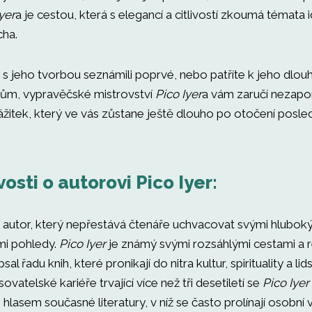
yer
a je cestou, která s elegancí a citlivostí zkoumá témata id
cha.
e s jeho tvorbou seznámili poprvé, nebo patříte k jeho dlo
ům, vypravěčské mistrovství
Pico Iyer
a vám zaručí nezap
žitek, který ve vás zůstane ještě dlouho po otočení posled
osti o autorovi Pico Iyer:
 autor, který nepřestává čtenáře uchvacovat svými hlubo
mi pohledy.
Pico Iyer
je známý svými rozsáhlými cestami a r
al řadu knih, které pronikají do nitra kultur, spirituality a li
sovatelské kariéře trvající více než tři desetiletí se
Pico Iyer
lasem současné literatury, v níž se často prolínají osobní