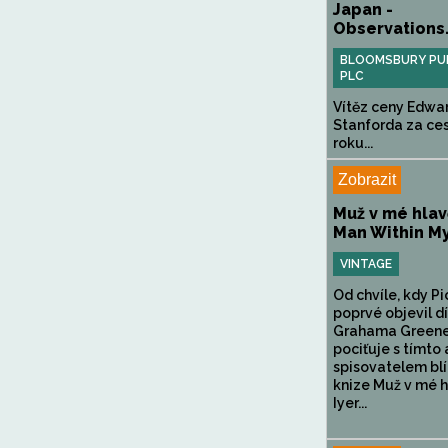
Japan -
Observations.
BLOOMSBURY PUB
PLC
Vítěz ceny Edwa
Stanforda za ce
roku...
Zobrazit
Muž v mé hlav
Man Within M
VINTAGE
Od chvíle, kdy Pi
poprvé objevil dí
Grahama Greene
pociťuje s tímto
spisovatelem blí
knize Muž v mé h
Iyer...