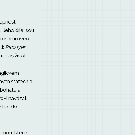
hopnost
. Jeho díla jsou
vrchní úroveň
ti:
Pico Iyer
a náš život.
anglickém
ených státech a
í bohaté a
r
ovi navázat
vhled do
jlámou, které