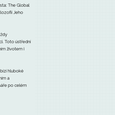
sta: The Global
ilozofii Jeho
ždy
ci. Toto ústřední
ním životem i
abízí hluboké
ním a
náře po celém