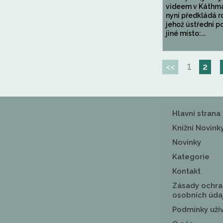
videem v Káthmá
nyní předkládá 
jehož ústřední p
jiné místo:...
1
<<
2
Hlavní strana
Knižní Novink
Novinky
Kategorie
Kontakt
Zásady ochra
osobních úda
Podmínky uží