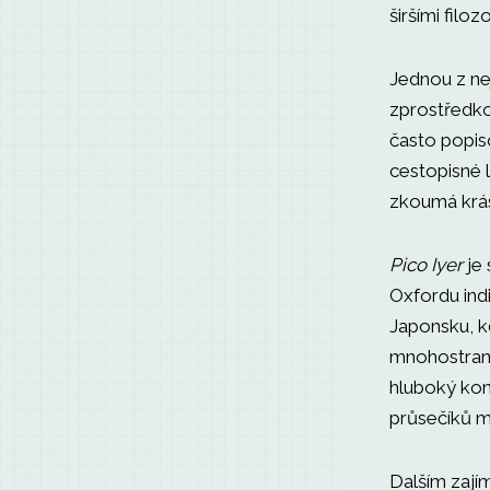
širšími filo
Jednou z nej
zprostředkov
často popiso
cestopisné 
zkoumá krás
Pico Iyer
je 
Oxfordu indi
Japonsku, kd
mnohostrann
hluboký kon
průsečíků m
Dalším zaj