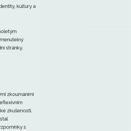
entity, kultury a
uholetým
omenutelný
ní stránky.
kými zkoumáními
eflexivním
dské zkušenosti.
stal
 vzpomínky s