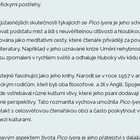
zofickými postřehy.
úžasnějších skutečností týkajících se
Pico Iyer
a je jeho sc
at podstatu míst a lidí s neuvěřitelnou citlivostí a hloubkou
vána jako meditativní cesty, které čtenáře přivádějí za po
literatury. Například v jeho uznávané knize Umění nehybnos
u zpomalení v rychlém světě a odhaluje hluboký vliv klidu n
stejně fascinující jako jeho knihy. Narodil se v roce 1957 v 
ckým rodičům, kteří byli oba filosofové, a žil v Anglii, Spoj
e vstřebával různé kulturní vlivy, které jeho psaní dodávaj
é perspektivy. Tato rozmanitá výchova umožnila
Pico Iye
takt s celosvětovou čtenářskou obcí a často poskytnout 
ezi kulturami.
ímavým aspektem života
Pico Iyer
a je jeho přátelství s dala