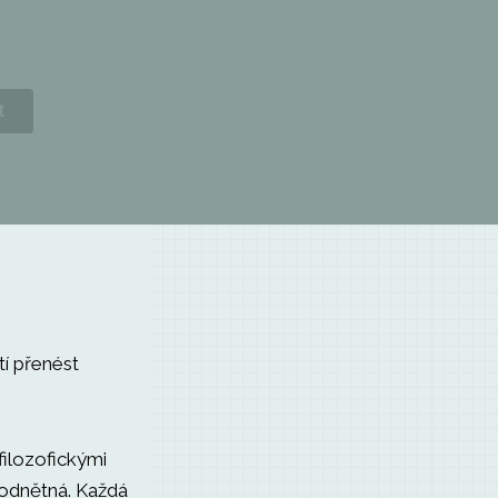
í přenést
filozofickými
 podnětná. Každá