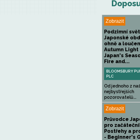
Doposud
Zobrazit
Podzimní svět
Japonské obd
ohně a loučen
Autumn Light 
Japan's Seas
Fire and...
BLOOMSBURY PUB
PLC
Od jednoho z na
nejbystřejších
pozorovatelů...
Zobrazit
Průvodce Ja
pro začáteční
Postřehy a p
- Beginner's 