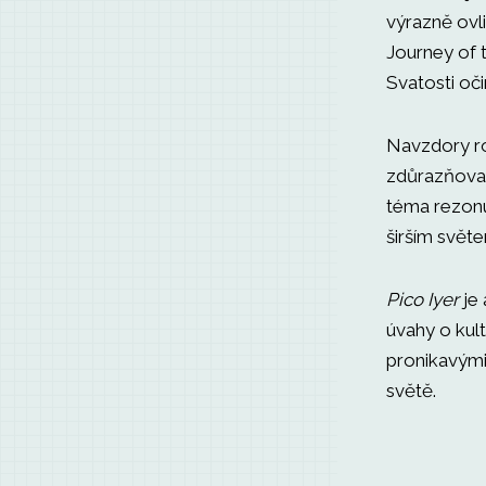
výrazně ovl
Journey of t
Svatosti oč
Navzdory ro
zdůrazňoval,
téma rezonu
širším svět
Pico Iyer
je 
úvahy o kul
pronikavým
světě.