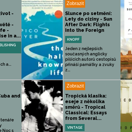
Zobrazit
ivot -
Slunce po setmění:
Lety do ciziny - Sun
větě -
After Dark: Flights
fe -
Into the Foreign
se in a...
KNOPF
LISHING
Jeden z nejlepších
současných anglicky
píšících autorů cestopisů
h a...
přináší památky a zvuky
z...
Zobrazit
Cuba and
Tropická klasika:
eseje z několika
směrů - Tropical
Classical: Essays
from Several...
čtenáře
y
VINTAGE
e Noc s