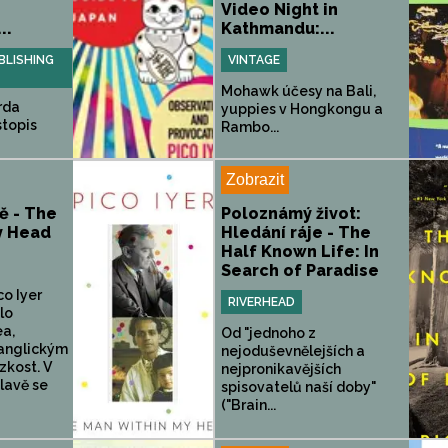
Video Night in
..
Kathmandu:...
LISHING
VINTAGE
Mohawk účesy na Bali,
rda
yuppies v Hongkongu a
stopis
Rambo...
Zobrazit
ě - The
Poloznámý život:
y Head
Hledání ráje - The
Half Known Life: In
Search of Paradise
co Iyer
RIVERHEAD
lo
a,
Od "jednoho z
 anglickým
nejoduševnělejších a
zkost. V
nejpronikavějších
lavě se
spisovatelů naší doby"
("Brain...