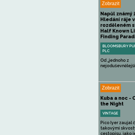
Zobrazit
Napůl známý ž
Hledání ráje v
rozděleném s
Half Known Li
Finding Paradi
BLOOMSBURY PUB
PLC
Od „jednoho z
nejoduševnělejšíc
Zobrazit
Kuba a noc - 
the Night
VINTAGE
Pico Iyer zaujal 
takovými skvost
cestopisu, jako j