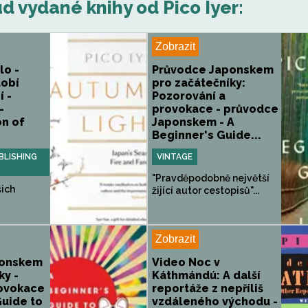
 vydané knihy od Pico Iyer:
Zobrazit
lo -
Průvodce Japonskem
obí
pro začátečníky:
í -
Pozorování a
-
provokace - průvodce
on of
Japonskem - A
Beginner's Guide...
LISHING
VINTAGE
"Pravděpodobně největší
šich
žijící autor cestopisů"...
Zobrazit
ponskem
Video Noc v
ky -
Káthmándú: A další
rovokace
reportáže z nepříliš
Guide to
vzdáleného východu -