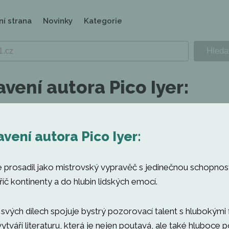
ní strana
Novinky
Kategorie
vení autora Pico Iyer:
vení autora Pico Iyer:
 prosadil jako mistrovský vypravěč s jedinečnou schopnost
íč kontinenty a do hlubin lidských emocí.
svých dílech spojuje bystrý pozorovací talent s hlubokými 
ytváří literaturu, která je nejen poutavá, ale také hluboce