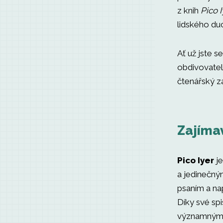
z knih
Pico I
lidského du
Ať už jste s
obdivovatel
čtenářský zá
Zajímav
Pico Iyer
je
a jedinečný
psaním a naps
Díky své spi
významným h