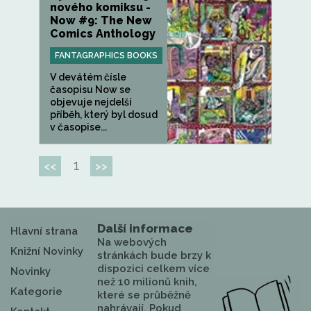
nového komiksu -
Now #9: The New
Comics Anthology
FANTAGRAPHICS BOOKS
V devátém čísle
časopisu Now se
objevuje nejdelší
příběh, který byl dosud
v časopise...
1
<<
>>
Další informace
Hlavní strana
Na webových
Knižní Novinky
stránkách bude brzy k
dispozici celkem více
Novinky
než 10 milionů knih,
Kategorie
které se průběžně
nahrávají. Pokud