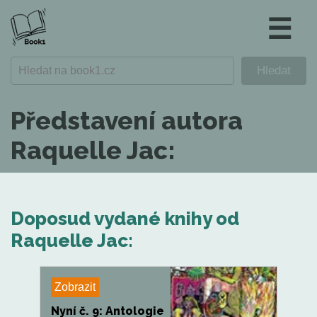
☰
Představení autora
Raquelle Jac:
Doposud vydané knihy od
Raquelle Jac:
Zobrazit
Nyní č. 9: Antologie