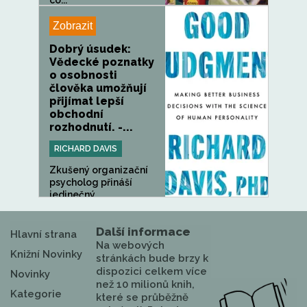
co...
Zobrazit
Dobrý úsudek:
Vědecké poznatky
o osobnosti
člověka umožňují
přijímat lepší
obchodní
rozhodnutí. -...
RICHARD DAVIS
Zkušený organizační
psycholog přináší
jedinečný...
Další informace
Hlavní strana
Na webových
Knižní Novinky
stránkách bude brzy k
dispozici celkem více
Novinky
než 10 milionů knih,
Kategorie
které se průběžně