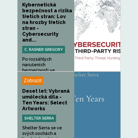
Kybernetická
bezpečnost a rizika
třetích stran: Lov
na hrozby třetích
stran -
Cybersecurity
and...
C. RASNER GREGORY
Po rozsáhlých
narušeních
bezpečnosti ve
známých...
Zobrazit
Deset let: Vybraná
umělecká díla -
Ten Years: Select
Artworks
SHELTER SERRA
Shelter Serra se ve
svých sochách a