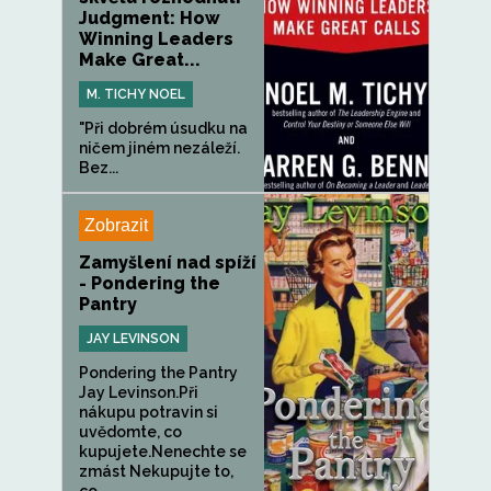
Judgment: How
Winning Leaders
Make Great...
M. TICHY NOEL
"Při dobrém úsudku na
ničem jiném nezáleží.
Bez...
Zobrazit
Zamyšlení nad spíží
- Pondering the
Pantry
JAY LEVINSON
Pondering the Pantry
Jay Levinson.Při
nákupu potravin si
uvědomte, co
kupujete.Nenechte se
zmást Nekupujte to,