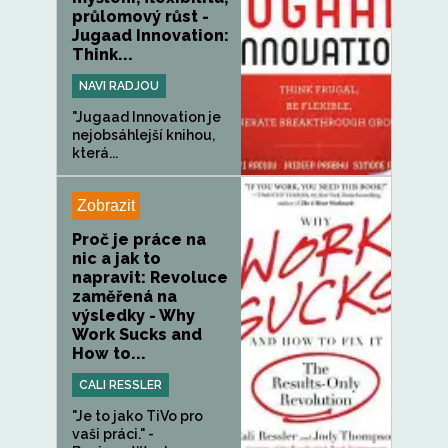
průlomový růst -
Jugaad Innovation:
Think...
NAVI RADJOU
"Jugaad Innovation je
nejobsáhlejší knihou,
která...
Zobrazit
Proč je práce na
nic a jak to
napravit: Revoluce
zaměřená na
výsledky - Why
Work Sucks and
How to...
CALI RESSLER
"Je to jako TiVo pro
vaši práci." -