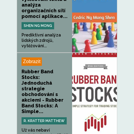
analýza
organizačních sítí
pomocí aplikace...
SHEN NG MONG
Prediktivní analýza
lidských zdrojů,
vytěžování...
Zobrazit
Rubber Band
Stocks:
Jednoduchá
strategie
obchodování s
akciemi - Rubber
Band Stocks: A
Simple...
R. KRATTER MATTHEW
Už vás nebaví