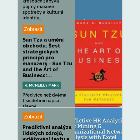
kresbách zabývá
pojmy masové
spotřeby a kulturní
identity...
Zobrazit
Sun Tzu a umění
obchodu: Šest
strategických
principů pro
manažery - Sun Tzu
and the Art of
Business:...
R. MCNEILLY MARK
Před více než dvěma
tisíciletími napsal
slavný...
Zobrazit
Prediktivní analýza
lidských zdrojů,
vytěžování textu a