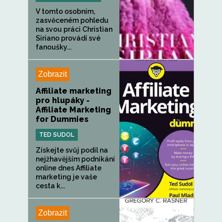
V tomto osobním,
zasvěceném pohledu
na svou práci Christian
Siriano provádí své
fanoušky...
Zobrazit
Affiliate marketing
pro hlupáky -
Affiliate Marketing
for Dummies
TED SUDOL
Získejte svůj podíl na
nejžhavějším podnikání
online dnes Affiliate
marketing je vaše
cesta k...
Zobrazit