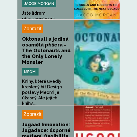
JACOB MORGAN
Jste lídrem
připraveným na
budoucnost? Na
Zobrazit
základě...
Oktonauti a jediná
osamělá příšera -
The Octonauts and
the Only Lonely
Monster
MEOMI
Knihy, které uvedly
kreslený hit.Design
postavy Meomi je
úžasný. Ale jejich
knihy,...
Zobrazit
Jugaad Innovation:
Jugadace: úsporné
myšlení, flexibilita,