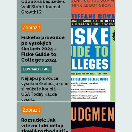
Od autora bestselleru
Wall Street Journal
Growth IQ...
Zobrazit
Fiskeho průvodce
po vysokých
školách 2024 -
Fiske Guide to
Colleges 2024
EDWARD FISKE
Nejlepší průvodce
vysokou školou, jakého
si můžete koupit. --
USA Today Každá
vysoká...
Zobrazit
Rozsudek: Jak
vítězní lídři dělají
skvělá rozhodnutí -