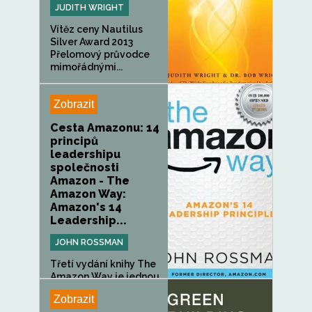
JUDITH WRIGHT
Vítěz ceny Nautilus
Silver Award 2013
Přelomový průvodce
mimořádnými...
Zobrazit
Cesta Amazonu: 14
principů
leadershipu
společnosti
Amazon - The
Amazon Way:
Amazon's 14
Leadership...
JOHN ROSSMAN
Třetí vydání knihy The
Amazon Way je jednou
z mála...
Zobrazit