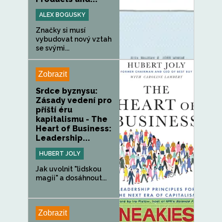
ALEX BOGUSKY
Značky si musí
vybudovat nový vztah
se svými...
Zobrazit
Srdce byznysu:
Zásady vedení pro
příští éru
kapitalismu - The
Heart of Business:
Leadership...
HUBERT JOLY
Jak uvolnit "lidskou
magii" a dosáhnout...
Zobrazit