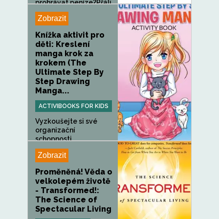
prohrávat peníze?Přáli
jste si...
Zobrazit
Knížka aktivit pro
děti: Kreslení
manga krok za
krokem (The
Ultimate Step By
Step Drawing
Manga...
ACTIVIBOOKS FOR KIDS
Vyzkoušejte si své
organizační
schopnosti...
Zobrazit
Proměněná! Věda o
velkolepém životě
- Transformed!:
The Science of
Spectacular Living