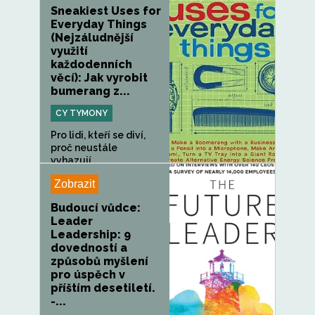
Sneakiest Uses for
Everyday Things
(Nejzáludnější
využití
každodenních
věcí): Jak vyrobit
bumerang z...
CY TYMONY
Pro lidi, kteří se diví,
proč neustále
vyhazují...
Zobrazit
Budoucí vůdce:
Leader
Leadership: 9
dovedností a
způsobů myšlení
pro úspěch v
příštím desetiletí.
-...