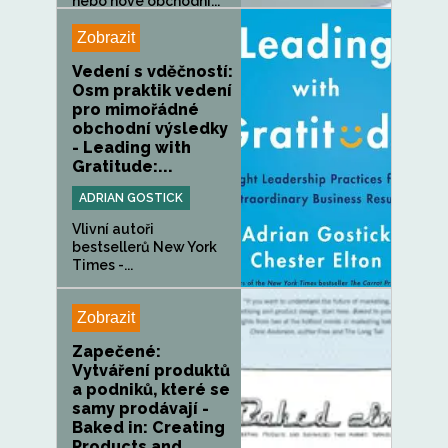
nebo nové obchodní...
Zobrazit
Vedení s vděčností:
Osm praktik vedení
pro mimořádné
obchodní výsledky
- Leading with
Gratitude:...
ADRIAN GOSTICK
Vlivní autoři
bestsellerů New York
Times -...
Zobrazit
Zapečené:
Vytváření produktů
a podniků, které se
samy prodávají -
Baked in: Creating
Products and...