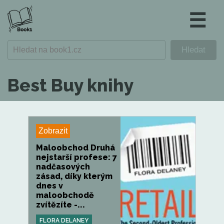
☰
Best Buy knihy
Zobrazit
Maloobchod Druhá
nejstarší profese: 7
nadčasových
zásad, díky kterým
dnes v
maloobchodě
zvítězíte -...
FLORA DELANEY