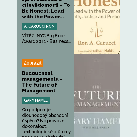
cílevědomosti - To
Be Honest: Lead
with the Power...
A. CARUCCI RON
VÍTĚZ: NYC Big Book
Award 2021 - Business...
Zobrazit
Budoucnost
managementu -
The Future of
Management
GARY HAMEL
Co podporuje
dlouhodobý obchodní
úspěch? Ne provozní
dokonalost,
technologické průlomy