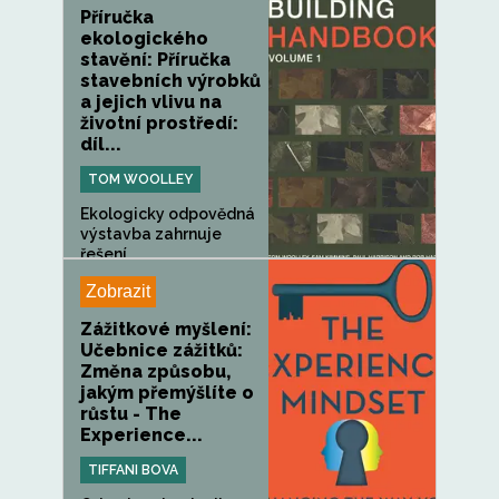
Příručka
ekologického
stavění: Příručka
stavebních výrobků
a jejich vlivu na
životní prostředí:
díl...
TOM WOOLLEY
Ekologicky odpovědná
výstavba zahrnuje
řešení...
Zobrazit
Zážitkové myšlení:
Učebnice zážitků:
Změna způsobu,
jakým přemýšlíte o
růstu - The
Experience...
TIFFANI BOVA