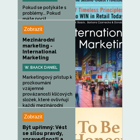
Pokud se potýkáte s
problémy... Pokud
máte pocit,...
Zobrazit
Mezinárodní
marketing -
International
Marketing
W. BAACK DANIEL
Marketingový přístup k
prozkoumání
vzájemné
provázanosti klíčových
složek, které ovlivňují
každý mezinárodní
marketingový...
Zobrazit
Být upřímný: Vést
se silou pravdy,
spravedlnosti a