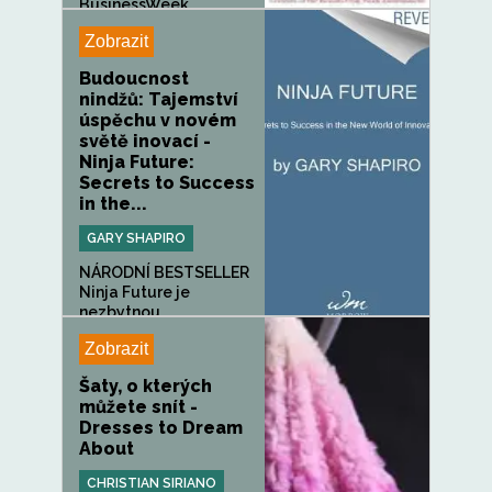
BusinessWeek...
Zobrazit
Budoucnost
nindžů: Tajemství
úspěchu v novém
světě inovací -
Ninja Future:
Secrets to Success
in the...
GARY SHAPIRO
NÁRODNÍ BESTSELLER
Ninja Future je
nezbytnou...
Zobrazit
Šaty, o kterých
můžete snít -
Dresses to Dream
About
CHRISTIAN SIRIANO