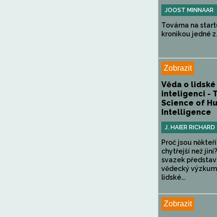
JOOST MINNAAR
Továrna na start
kronikou jedné z.
Zobrazit
Věda o lidské
inteligenci - 
Science of H
Intelligence
J. HAIER RICHARD
Proč jsou někteří
chytřejší než jin
svazek představ
vědecký výzkum
lidské...
Zobrazit