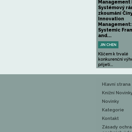
Management i
Systémový rá
zkoumání Číny
Innovation
Management:
Systemic Fr
and...
JIN CHEN
Klíčem k trvalé
konkurenční výh
přijetí...
Hlavní strana
Knižní Novink
Novinky
Kategorie
Kontakt
Zásady ochra