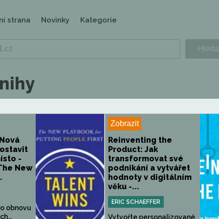
ní strana
Novinky
Kategorie
knihy
Zobrazit
 Nová
Reinventing the
postavit
Product: Jak
ísto -
transformovat své
 The New
podnikání a vytvářet
.
hodnoty v digitálním
věku -...
ERIC SCHAEFFER
ro obnovu
ch...
Vytvořte personalizované