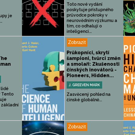
Toto nové vydání
poskytuje přístupného
průvodce pokroky v
upy je
neurovědním výzkumu a
..
tím, co odhalují o
inteligenci...
Zobrazit
Průkopníci, skrytí
The
šampioni, tvůrci změn
uman
a smolaři: Zkušenosti
čínských inovátorů -
Pioneers, Hidden...
J. GREEVEN MARK
 lidé
í? Tento
Zasvěcený pohled na
uje
čínské globálně...
 základní
Zobrazit