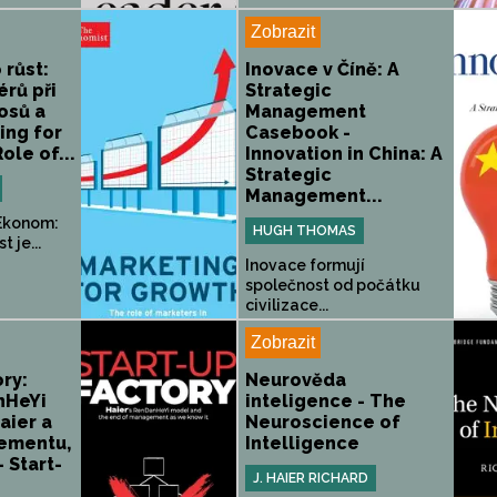
Zobrazit
 růst:
Inovace v Číně: A
rů při
Strategic
osů a
Management
ing for
Casebook -
ole of...
Innovation in China: A
Strategic
Management...
Ekonom:
HUGH THOMAS
 je...
Inovace formují
společnost od počátku
civilizace...
Zobrazit
ory:
Neurověda
nHeYi
inteligence - The
aier a
Neuroscience of
ementu,
Intelligence
 Start-
J. HAIER RICHARD