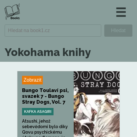
☰
Yokohama knihy
Zobrazit
Bungo Toulaví psi,
svazek 7 - Bungo
Stray Dogs, Vol. 7
KAFKA ASAGIRI
Atsushi, jehož
sebevědomí bylo díky
Qovu psychickému