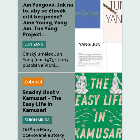
Jun Yangová: Jak na
to, aby se člověk
cítil bezpečně?
June Young, Yang
Jun, Tun Yang:
Projekt...
JUN YANG
Čínský umělec Jun
Yang (nar. 1975), který
působí ve Vídni,...
Zobrazit
Snadný život v
Kamusari - The
Easy Life in
Kamusari
SHION MIURA
Od Šion Miury,
oceňované autorky