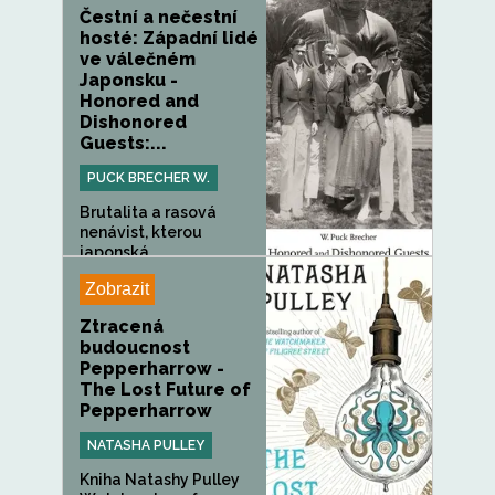
Čestní a nečestní
hosté: Západní lidé
ve válečném
Japonsku -
Honored and
Dishonored
Guests:...
PUCK BRECHER W.
Brutalita a rasová
nenávist, kterou
japonská...
Zobrazit
Ztracená
budoucnost
Pepperharrow -
The Lost Future of
Pepperharrow
NATASHA PULLEY
Kniha Natashy Pulley