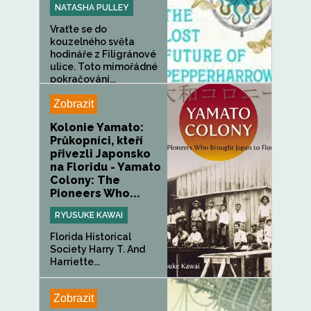
NATASHA PULLEY
Vraťte se do
kouzelného světa
hodináře z Filigránové
ulice. Toto mimořádné
pokračování...
Zobrazit
Kolonie Yamato:
Průkopníci, kteří
přivezli Japonsko
na Floridu - Yamato
Colony: The
Pioneers Who...
RYUSUKE KAWAI
Florida Historical
Society Harry T. And
Harriette...
Zobrazit