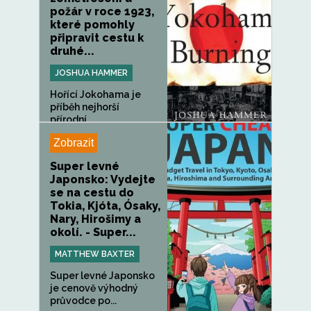
požár v roce 1923,
které pomohly
připravit cestu k
druhé...
JOSHUA HAMMER
Hořící Jokohama je
příběh nejhorší
přírodní...
Zobrazit
Super levné
Japonsko: Vydejte
se na cestu do
Tokia, Kjóta, Ósaky,
Nary, Hirošimy a
okolí. - Super...
MATTHEW BAXTER
Super levné Japonsko
je cenově výhodný
průvodce po...