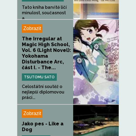
Tato kniha barvitě líčí
minulost, současnost
a...
Zobrazit
The Irregular at
Magic High School,
Vol. 6 (Light Novel):
Yokohama
Disturbance Arc,
část I. - The...
TSUTOMU SATO
Celostátní soutěž o
nejlepší diplomovou
práci...
Zobrazit
Jako pes - Like a
Dog