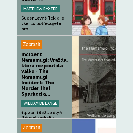
MATTHEW BAXTER
Super Levné Tokio je
vše, co potřebujete
pro...
Zobrazit
Incident
Namamugi: Vražda,
která rozpoutala
válku - The
Namamugi
Incident: The
Murder that
Sparked a...
WILLIAM DE LANGE
14. září 1862 se čtyři
Britové setkali s
průvodem...
Zobrazit