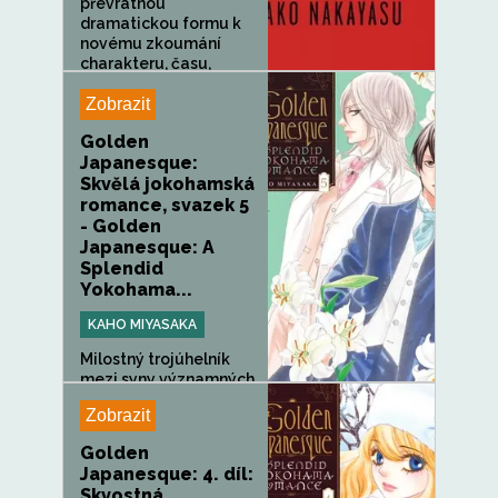
převratnou
dramatickou formu k
novému zkoumání
charakteru, času,
místa,...
Zobrazit
Golden
Japanesque:
Skvělá jokohamská
romance, svazek 5
- Golden
Japanesque: A
Splendid
Yokohama...
KAHO MIYASAKA
Milostný trojúhelník
mezi syny významných
rodin se v...
Zobrazit
Golden
Japanesque: 4. díl:
Skvostná