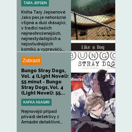
TARA JEPSEN
Kniha Tary Jepsenové
Jako pes je nehorázně
vtipná a duši drásající,
v tradici našich
nejneohroženějších,
nejnestydatějších a
nejostudnějších
komiků a vypravěčů...
Zobrazit
Bungo Stray Dogs,
Vol. 4 (Light Novel):
55 minut - Bungo
Stray Dogs, Vol. 4
(Light Novel): 55...
KAFKA ASAGIRI
Nejnovější případ
přivádí detektivy z
Armádní detektivní...