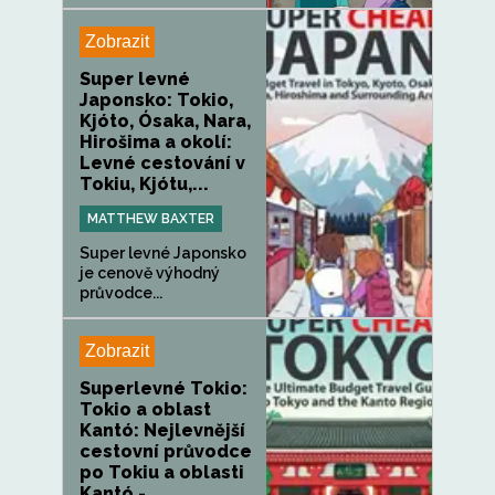
Zobrazit
Super levné
Japonsko: Tokio,
Kjóto, Ósaka, Nara,
Hirošima a okolí:
Levné cestování v
Tokiu, Kjótu,...
MATTHEW BAXTER
Super levné Japonsko
je cenově výhodný
průvodce...
Zobrazit
Superlevné Tokio:
Tokio a oblast
Kantó: Nejlevnější
cestovní průvodce
po Tokiu a oblasti
Kantó -...