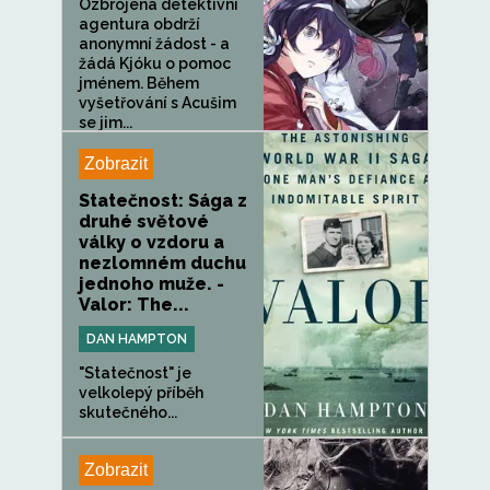
Ozbrojená detektivní
agentura obdrží
anonymní žádost - a
žádá Kjóku o pomoc
jménem. Během
vyšetřování s Acušim
se jim...
Zobrazit
Statečnost: Sága z
druhé světové
války o vzdoru a
nezlomném duchu
jednoho muže. -
Valor: The...
DAN HAMPTON
"Statečnost" je
velkolepý příběh
skutečného...
Zobrazit