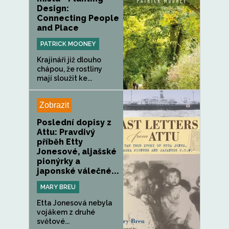
Design:
Connecting People
and Place
PATRICK MOONEY
Krajináři již dlouho
chápou, že rostliny
mají sloužit ke...
Zobrazit
Poslední dopisy z
Attu: Pravdivý
příběh Etty
Jonesové, aljašské
pionýrky a
japonské válečné...
MARY BREU
Etta Jonesová nebyla
vojákem z druhé
světové...