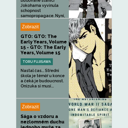
budované stanici
Jokohama vyvinula
schopnost
samopropagace. Nyní,
kdy...
Zobrazit
GTO: GTO: The
Early Years, Volume
15 - GTO: The Early
Years, Volume 15
TORU FUJISAWA
Nastal čas... Střední
škola je téměř u konce
a čeká je budoucnost.
Onizuka si musí...
Zobrazit
Sága o vzdoru a
nezlomném duchu
jednoho muže za