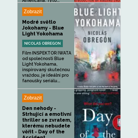
Američana. Tyto...
Zobrazit
Modré světlo
Jokohamy - Blue
Light Yokohama
NICOLAS OBREGON
Film INSPEKTOR IWATA
od společnosti Blue
Light Yokohama,
inspirovaný skutečnou
vraždou, je ideální pro
fanoušky seriálu...
Zobrazit
Den nehody -
Strhující a emotivní
thriller se zvratem,
kterému nebudete
věřit - Day of the
Accident...