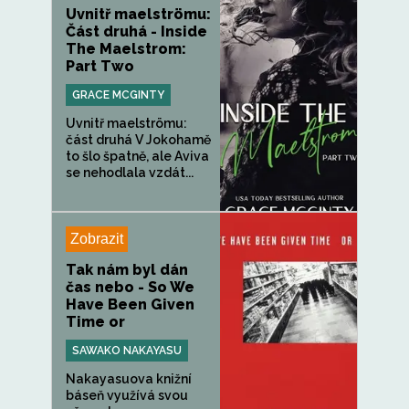
Uvnitř maelströmu:
Část druhá - Inside
The Maelstrom:
Part Two
GRACE MCGINTY
Uvnitř maelströmu:
část druhá V Jokohamě
to šlo špatně, ale Aviva
se nehodlala vzdát...
Zobrazit
Tak nám byl dán
čas nebo - So We
Have Been Given
Time or
SAWAKO NAKAYASU
Nakayasuova knižní
báseň využívá svou