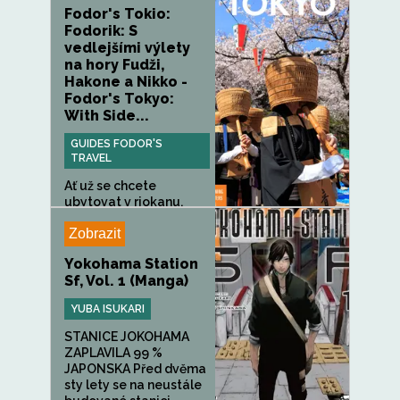
Fodor's Tokio:
Fodorik: S
vedlejšími výlety
na hory Fudži,
Hakone a Nikko -
Fodor's Tokyo:
With Side...
GUIDES FODOR'S
TRAVEL
Ať už se chcete
ubytovat v rjokanu,
stát v úžasu...
Zobrazit
Yokohama Station
Sf, Vol. 1 (Manga)
YUBA ISUKARI
STANICE JOKOHAMA
ZAPLAVILA 99 %
JAPONSKA Před dvěma
sty lety se na neustále