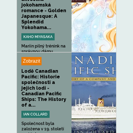
jokohamská
romance - Golden
Japanesque: A
Splendid
Yokohama...
KAHO MIYASAKA
Mariin pilný trénink na
správnou dámu
přeruší...
Zobrazit
Lodě Canadian
Pacific: Historie
společnosti a
jejích lodí -
Canadian Pacific
Ships: The History
of a...
IAN COLLARD
Společnost byla
založena v 19. století