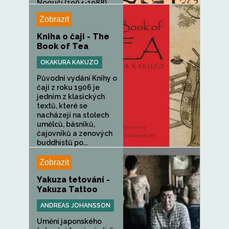
Noguči (1904-1988)
vrátil...
Zobrazit
Kniha o čaji - The
Book of Tea
OKAKURA KAKUZO
Původní vydání Knihy o
čaji z roku 1906 je
jedním z klasických
textů, které se
nacházejí na stolech
umělců, básníků,
čajovníků a zenových
buddhistů po...
Zobrazit
Yakuza tetování -
Yakuza Tattoo
ANDREAS JOHANSSON
Umění japonského