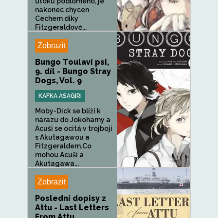
útoku podlomeno, je
nakonec chycen
Cechem díky
Fitzgeraldově...
Zobrazit
Bungo Toulaví psi,
9. díl - Bungo Stray
Dogs, Vol. 9
KAFKA ASAGIRI
Moby-Dick se blíží k
nárazu do Jokohamy a
Acuši se ocitá v trojboji
s Akutagawou a
Fitzgeraldem.Co
mohou Acuši a
Akutagawa...
Zobrazit
Poslední dopisy z
Attu - Last Letters
From Attu