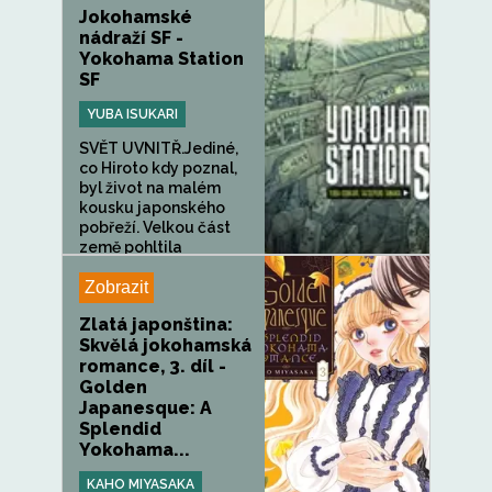
Jokohamské
nádraží SF -
Yokohama Station
SF
YUBA ISUKARI
SVĚT UVNITŘ.Jediné,
co Hiroto kdy poznal,
byl život na malém
kousku japonského
pobřeží. Velkou část
země pohltila
Jokohamská stanice,...
Zobrazit
Zlatá japonština:
Skvělá jokohamská
romance, 3. díl -
Golden
Japanesque: A
Splendid
Yokohama...
KAHO MIYASAKA