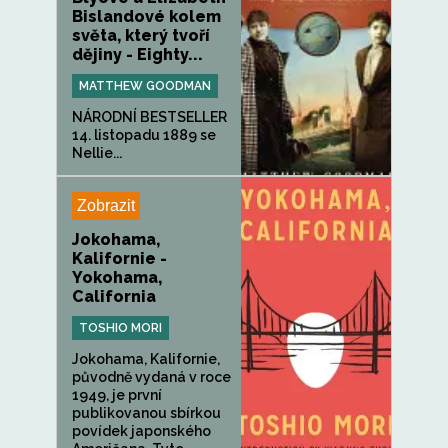
Bislandové kolem
světa, který tvoří
dějiny - Eighty...
MATTHEW GOODMAN
NÁRODNÍ BESTSELLER
14. listopadu 1889 se
Nellie...
Zobrazit
Jokohama,
Kalifornie -
Yokohama,
California
TOSHIO MORI
Jokohama, Kalifornie,
původně vydaná v roce
1949, je první
publikovanou sbírkou
povídek japonského