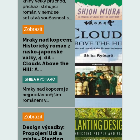
knihy Velký průchod,
přichází strhující
román, v němž se
setkává současnost s...
Zobrazit
Mraky nad kopcem:
Historický román z
rusko-japonské
války, 4. díl -
Clouds Above the
Hill: A...
SHIBA RYŌTARŌ
Mraky nad kopcem je
nejprodávanějším
románem v...
Zobrazit
Design výsadby:
Propojení lidí a
místa - Planting