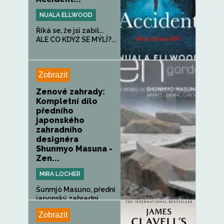
NUALA ELLWOOD
Říká se, že jsi zabil...
ALE CO KDYŽ SE MÝLÍ?...
Zobrazit
Zenové zahrady:
Kompletní dílo
předního
japonského
zahradního
designéra
Shunmyo Masuna -
Zen...
MIRA LOCHER
Šunmjó Masuno, přední
japonský zahradní
architekt, je...
Zobrazit