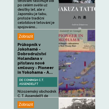
tetování fascinuje lidi
po celém světě už
desítky let, ale v
Japonsku je tabu,
protože tradiční
celotělové tetování je
spojováno...
Zobrazit
Průkopník v
Jokohamě -
Dobrodružství
Holanďana v
přístavu nové
smlouvy - Pioneer
in Yokohama - A...
DE CONINGH C.T.
ASSENDELFT
Nizozemský obchodník
C. T. Assendelft de
Coningh...
Zobrazit