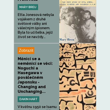
MARY BREU
Etta Jonesová nebyla
vojákem z druhé
světové války ani
válečným špionem.
Byla to učitelka, jejíž
život se navždy...
Zobrazit
Měnící se a
neměnící se věci:
Noguchi a
Hasegawa v
poválečném
Japonsku -
Changing and
Unchanging...
DAKIN HART
V květnu 1950 se Isamu