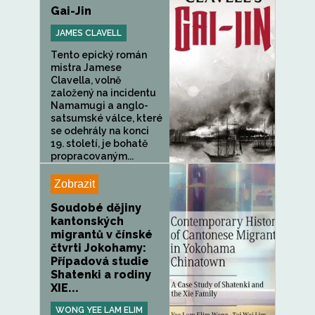
Gai-Jin
JAMES CLAVELL
Tento epický román
mistra Jamese
Clavella, volně
založený na incidentu
Namamugi a anglo-
satsumské válce, které
se odehrály na konci
19. století, je bohatě
propracovaným...
Zobrazit
Soudobé dějiny
kantonských
migrantů v čínské
čtvrti Jokohamy:
Případová studie
Shatenki a rodiny
XIE...
WONG YEE LAM ELIM