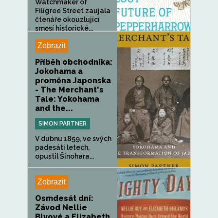
Watchmaker of
Filigree Street zaujala
čtenáře okouzlující
směsí historické...
Zobrazit
Příběh obchodníka:
Jokohama a
proměna Japonska
- The Merchant's
Tale: Yokohama
and the...
SIMON PARTNER
V dubnu 1859, ve svých
padesáti letech,
opustil Šinohara...
Zobrazit
Osmdesát dní:
Závod Nellie
Blyové a Elizabeth