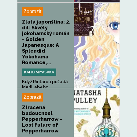
Zobrazit
Zlatá japonština: 2.
díl: Skvělý
jokohamský román
- Golden
Japanesque: A
Splendid
Yokohama
Romance,...
KAHO MIYASAKA
Když Rintarou požádá
Marii, aby ho
doprovodila na...
Zobrazit
Ztracená
budoucnost
Pepperharrow -
Lost Future of
Pepperharrow