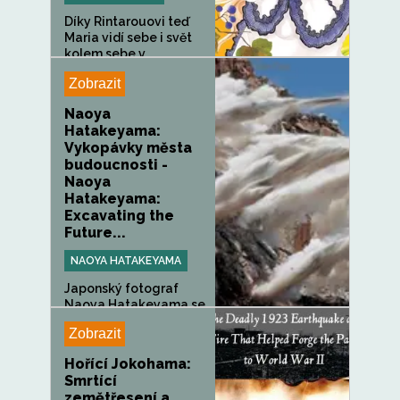
Díky Rintarouovi teď
Maria vidí sebe i svět
kolem sebe v...
Zobrazit
Naoya
Hatakeyama:
Vykopávky města
budoucnosti -
Naoya
Hatakeyama:
Excavating the
Future...
NAOYA HATAKEYAMA
Japonský fotograf
Naoya Hatakeyama se
již třicet let věnuje...
Zobrazit
Hořící Jokohama:
Smrtící
zemětřesení a