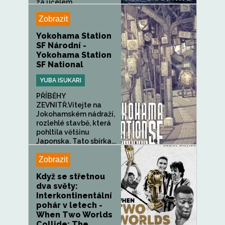
za účelem...
Zobrazit
Yokohama Station
SF Národní -
Yokohama Station
SF National
YUBA ISUKARI
PŘÍBĚHY
ZEVNITŘ.Vítejte na
Jokohamském nádraží,
rozlehlé stavbě, která
pohltila většinu
Japonska. Tato sbírka...
Zobrazit
Když se střetnou
dva světy:
Interkontinentální
pohár v letech -
When Two Worlds
Collide: The...