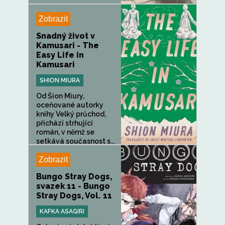
Zobrazit
Snadný život v
Kamusari - The
Easy Life in
Kamusari
SHION MIURA
Od Šion Miury,
oceňované autorky
knihy Velký průchod,
přichází strhující
román, v němž se
setkává současnost s...
Zobrazit
Bungo Stray Dogs,
svazek 11 - Bungo
Stray Dogs, Vol. 11
KAFKA ASAGIRI