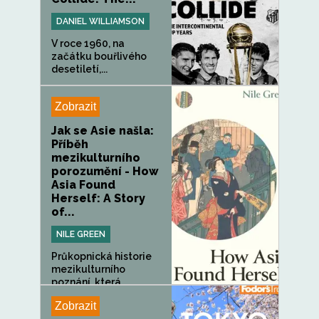
DANIEL WILLIAMSON
V roce 1960, na
začátku bouřlivého
desetiletí,...
Zobrazit
Jak se Asie našla:
Příběh
mezikulturního
porozumění - How
Asia Found
Herself: A Story
of...
NILE GREEN
Průkopnická historie
mezikulturního
poznání, která
odhaluje...
Zobrazit