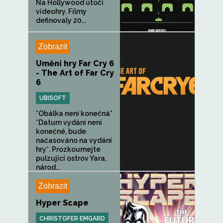
Na Hollywood útočí
videohry. Filmy
definovaly 20...
Zobrazit
Umění hry Far Cry 6
- The Art of Far Cry
6
UBISOFT
*Obálka není konečná*
*Datum vydání není
konečné, bude
načasováno na vydání
hry*. Prozkoumejte
pulzující ostrov Yara,
národ...
Zobrazit
Hyper Scape
CHRISTOFER EMGARD