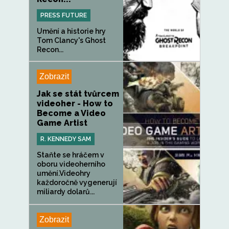
PRESS FUTURE
Umění a historie hry
Tom Clancy's Ghost
Recon...
Zobrazit
Jak se stát tvůrcem
videoher - How to
Become a Video
Game Artist
R. KENNEDY SAM
Staňte se hráčem v
oboru videoherního
umění.Videohry
každoročně vygenerují
miliardy dolarů...
Zobrazit