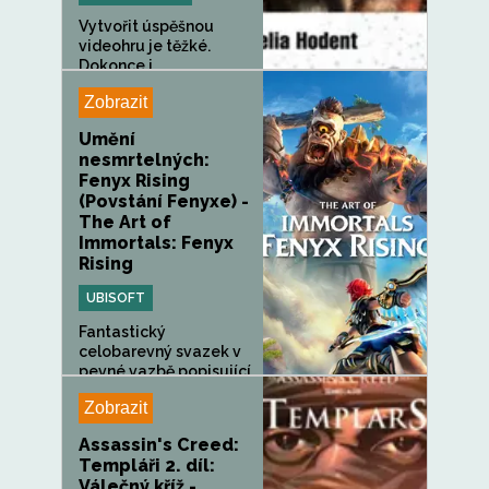
Vytvořit úspěšnou
videohru je těžké.
Dokonce i...
Zobrazit
Umění
nesmrtelných:
Fenyx Rising
(Povstání Fenyxe) -
The Art of
Immortals: Fenyx
Rising
UBISOFT
Fantastický
celobarevný svazek v
pevné vazbě popisující
vývoj...
Zobrazit
Assassin's Creed:
Templáři 2. díl:
Válečný kříž -