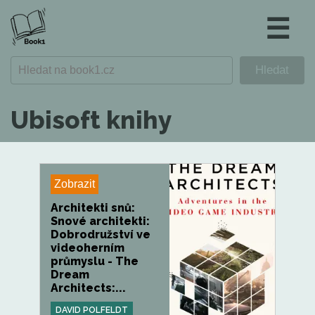
☰
Ubisoft knihy
Zobrazit
Architekti snů:
Snové architekti:
Dobrodružství ve
videoherním
průmyslu - The
Dream
Architects:...
DAVID POLFELDT