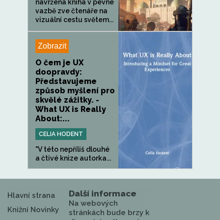
navržená kniha v pevné
vazbě zve čtenáře na
vizuální cestu světem...
Zobrazit
O čem je UX
doopravdy:
Představujeme
způsob myšlení pro
skvělé zážitky. -
What UX is Really
About:...
CELIA HODENT
"V této nepříliš dlouhé
a čtivé knize autorka...
Další informace
Hlavní strana
Na webových
Knižní Novinky
stránkách bude brzy k