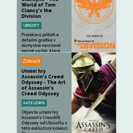
World of Tom
Clancy's the
Division
UBISOFT
Pronikavý příběh a
detailní grafika v
důmyslně navržené
pevné vazbě, která...
Zobrazit
Umění hry
Assassin's Creed
Odyssey - The Art
of Assassin's
Creed Odyssey
KATE LEWIS
Objevte umění hry
Assassin's Creed(R)
Odyssey od Ubisoftu v
této exkluzivní kolekci.