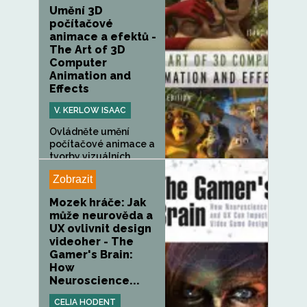
Umění 3D
počítačové
animace a efektů -
The Art of 3D
Computer
Animation and
Effects
V. KERLOW ISAAC
Ovládněte umění
počítačové animace a
tvorby vizuálních
efektů s...
Zobrazit
Mozek hráče: Jak
může neurověda a
UX ovlivnit design
videoher - The
Gamer's Brain:
How
Neuroscience...
CELIA HODENT