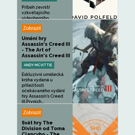
Příběh zevnitř
vzkvétajícího
videoherního...
Zobrazit
Umění hry
Assassin's Creed III
- The Art of
Assassin's Creed III
ANDY MCVITTIE
Exkluzivní umělecká
kniha vydaná u
příležitosti
očekávaného vydání
hry Assassin's Creed
III.Prvních...
Zobrazit
Svět hry The
Division od Toma
Clancyho - The