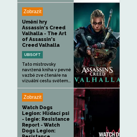
Zobrazit
Umění hry
Assassin's Creed
Valhalla - The Art
of Assassin's
Creed Valhalla
UBISOFT
Tato mistrovsky
navržená kniha v pevné
vazbě zve čtenáře na
vizuální cestu světem...
Zobrazit
Watch Dogs
Legion: Hlídací psi
- legie: Resistance
Report - Watch
Dogs Legion:
Resistance...