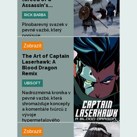
Assassin's...
RICK BARBA
Plnobarevný svazek v
pevné vazbě, který
popisuje...
Zobrazit
The Art of Captain
Laserhawk: A
Blood Dragon
Remix
UBISOFT
Nadrozměrná kronika v
pevné vazbě, která
shromažďuje koncepty
a komentáře tvůrců z
vývoje
hypermetalového
animovaného...
Zobrazit