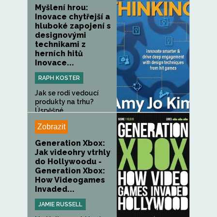
Myšlení hrou:
Inovace chytřejší a
hluboké zapojení s
designovými
technikami z
herních hitů
Inovace...
RAPH KOSTER
Jak se rodí vedoucí
produkty na trhu?
Úspěšné...
Zobrazit
Generation Xbox:
Jak videohry vtrhly
do Hollywoodu -
Generation Xbox:
How Videogames
Invaded...
JAMIE RUSSELL