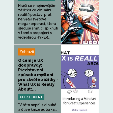
Hráči se v nejnovějším
zážitku ve virtuální
realitě postaví proti
největší světové
megakorporaci, která
sleduje smrtící spiknutí
v tomto propojení s
videohrou HYPER...
Zobrazit
O čem je UX
doopravdy:
Představení
způsobu myšlení
pro skvělé zážitky -
What UX is Really
About:...
CELIA HODENT
"V této nepříliš dlouhé
a čtivé knize autorka...