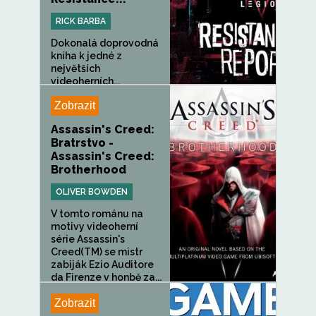
RICK BARBA
Dokonalá doprovodná
kniha k jedné z
největších
videoherních...
Zobrazit
Assassin's Creed:
Bratrstvo -
Assassin's Creed:
Brotherhood
OLIVER BOWDEN
V tomto románu na
motivy videoherní
série Assassin's
Creed(TM) se mistr
zabiják Ezio Auditore
da Firenze v honbě za...
Zobrazit