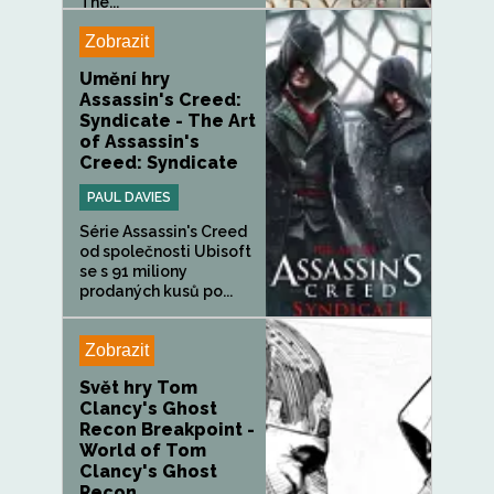
The...
Zobrazit
Umění hry
Assassin's Creed:
Syndicate - The Art
of Assassin's
Creed: Syndicate
PAUL DAVIES
Série Assassin's Creed
od společnosti Ubisoft
se s 91 miliony
prodaných kusů po...
Zobrazit
Svět hry Tom
Clancy's Ghost
Recon Breakpoint -
World of Tom
Clancy's Ghost
Recon...