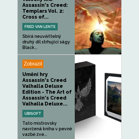
Assassin's Creed:
Templars Vol. 2:
Cross of...
FRED VAN LENTE
Sbírá neuvěřitelný
druhý díl strhující ságy
Black...
Zobrazit
Umění hry
Assassin's Creed
Valhalla Deluxe
Edition - The Art of
Assassin's Creed
Valhalla Deluxe...
UBISOFT
Tato mistrovsky
navržená kniha v pevné
vazbě zve...