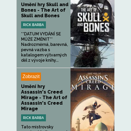
Umění hry Skull and
Bones - The Art of
Skull and Bones
RICK BARBA
**DATUM VYDÁNÍ SE
MŮŽE ZMĚNIT**
Nadrozměrná, barevná,
pevná vazba s
katalogem výtvarných
děl z vývoje knihy...
Zobrazit
Umění hry
Assassin's Creed
Mirage - The Art of
Assassin's Creed
Mirage
RICK BARBA
Tato mistrovsky