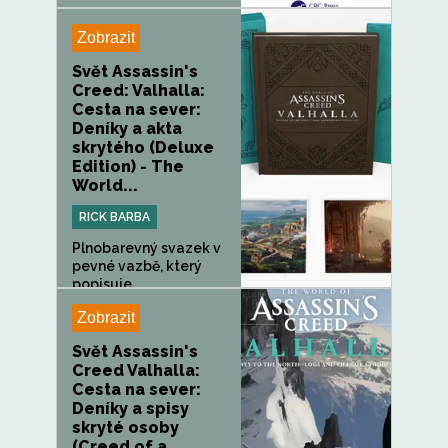
Zobrazit
Svět Assassin's
Creed: Valhalla:
Cesta na sever:
Deníky a akta
skrytého (Deluxe
Edition) - The
World...
RICK BARBA
Plnobarevný svazek v
pevné vazbě, který
popisuje...
Zobrazit
Svět Assassin's
Creed Valhalla:
Cesta na sever:
Deníky a spisy
skryté osoby
(Creed of a