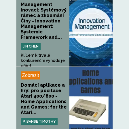
Management
inovací: Systémový
rámec a zkoumání
Číny - Innovation
Management:
Systemic
Framework and...
JIN CHEN
Klíčem k trvalé
konkurenční výhodě je
přijetí...
Zobrazit
Domácí aplikace a
hry: pro počítače
Atari 400/800 -
Home Applications
and Games: for the
Atari...
P. BANSE TIMOTHY