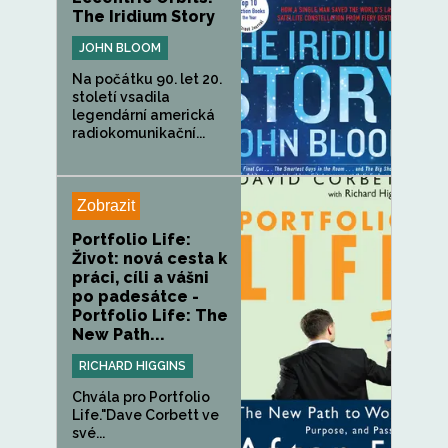
The Iridium Story
JOHN BLOOM
Na počátku 90. let 20.
století vsadila
legendární americká
radiokomunikační...
Zobrazit
Portfolio Life:
Život: nová cesta k
práci, cíli a vášni
po padesátce -
Portfolio Life: The
New Path...
RICHARD HIGGINS
Chvála pro Portfolio
Life."Dave Corbett ve
své...