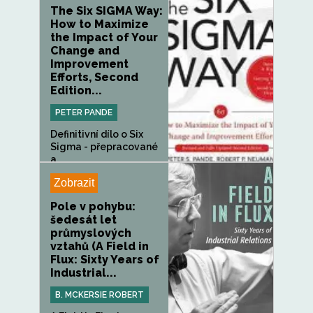
The Six SIGMA Way:
How to Maximize
the Impact of Your
Change and
Improvement
Efforts, Second
Edition...
PETER PANDE
Definitivní dílo o Six
Sigma - přepracované
a...
Zobrazit
Pole v pohybu:
šedesát let
průmyslových
vztahů (A Field in
Flux: Sixty Years of
Industrial...
B. MCKERSIE ROBERT