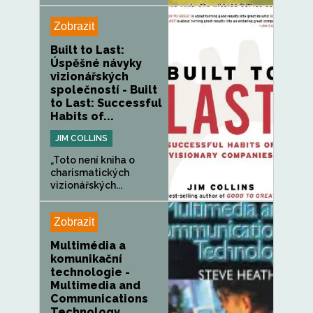
Zobrazit
Built to Last:
Úspěšné návyky
vizionářských
společností - Built
to Last: Successful
Habits of...
JIM COLLINS
„Toto není kniha o
charismatických
vizionářských...
Zobrazit
Multimédia a
komunikační
technologie -
Multimedia and
Communications
Technology