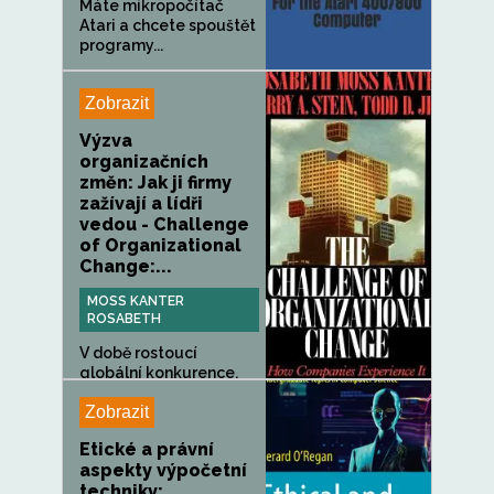
Máte mikropočítač
Atari a chcete spouštět
programy...
Zobrazit
Výzva
organizačních
změn: Jak ji firmy
zažívají a lídři
vedou - Challenge
of Organizational
Change:...
MOSS KANTER
ROSABETH
V době rostoucí
globální konkurence,
převzetí,...
Zobrazit
Etické a právní
aspekty výpočetní
techniky: