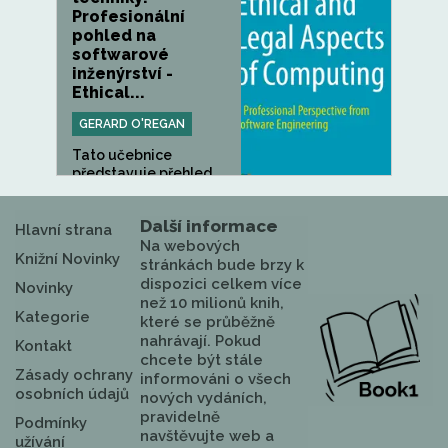
Profesionální
pohled na
softwarové
inženýrství -
Ethical...
GERARD O'REGAN
Tato učebnice
představuje přehled
kriticky...
Další informace
Hlavní strana
Na webových
Knižní Novinky
stránkách bude brzy k
dispozici celkem více
Novinky
než 10 milionů knih,
Kategorie
které se průběžně
nahrávají. Pokud
Kontakt
chcete být stále
Zásady ochrany
informováni o všech
osobních údajů
nových vydáních,
pravidelně
Podmínky
navštěvujte web a
užívání