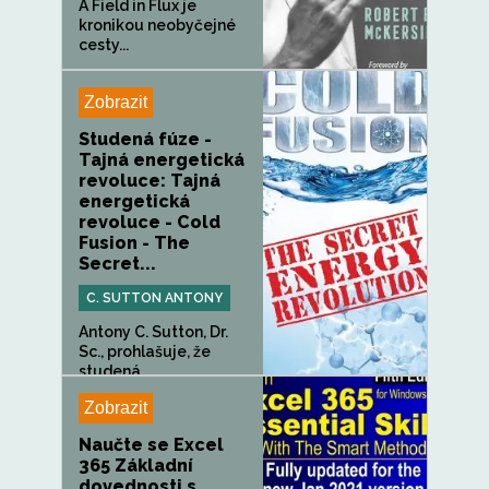
A Field in Flux je
kronikou neobyčejné
cesty...
Zobrazit
Studená fúze -
Tajná energetická
revoluce: Tajná
energetická
revoluce - Cold
Fusion - The
Secret...
C. SUTTON ANTONY
Antony C. Sutton, Dr.
Sc., prohlašuje, že
studená...
Zobrazit
Naučte se Excel
365 Základní
dovednosti s