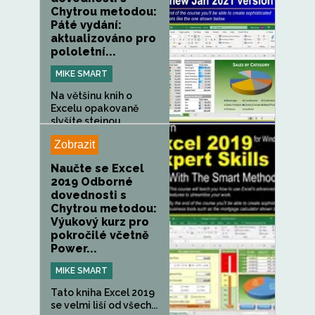
Chytrou metodou:
Páté vydání:
aktualizováno pro
pololetní...
MIKE SMART
Na většinu knih o
Excelu opakovaně
slyšíte stejnou...
Zobrazit
Naučte se Excel
2019 Odborné
dovednosti s
Chytrou metodou:
Výukový kurz pro
pokročilé včetně
Power...
MIKE SMART
Tato kniha Excel 2019
se velmi liší od všech...