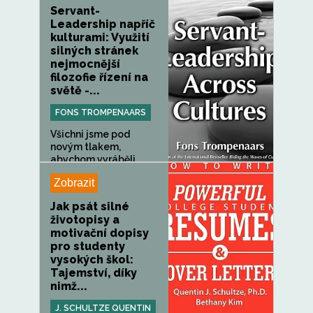
Servant-
Leadership napříč
kulturami: Využití
silných stránek
nejmocnější
filozofie řízení na
světě -...
FONS TROMPENAARS
Všichni jsme pod
novým tlakem,
abychom vyráběli...
Zobrazit
Jak psát silné
životopisy a
motivační dopisy
pro studenty
vysokých škol:
Tajemství, díky
nimž...
J. SCHULTZE QUENTIN