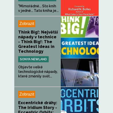
"Mimořádné... Sto knih
v jedné... Tato kniha je...
Zobrazit
Think Big!: Největší
nápady v technice
- Think Big!: The
Greatest Ideas in
Technology
SONYA NEWLAND
Objevte velké
technologické nápady,
které změnily svět...
Zobrazit
Excentrické dráhy:
The Iridium Story -
Eccentric Orbits: