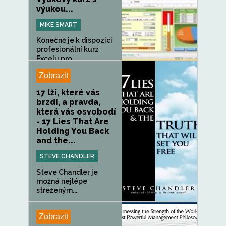
výukou...
MIKE SMART
Konečně je k dispozici
profesionální kurz
Excelu pro...
Zobrazit
17 lží, které vás
brzdí, a pravda,
která vás osvobodí
- 17 Lies That Are
Holding You Back
and the...
STEVE CHANDLER
Steve Chandler je
možná nejlépe
střeženým...
Zobrazit