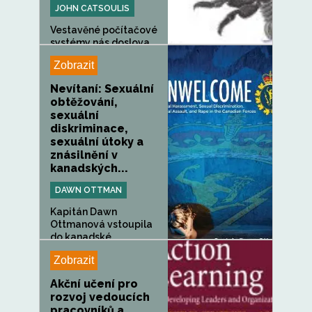
JOHN CATSOULIS
Vestavěné počítačové
systémy nás doslova...
Zobrazit
Nevítaní: Sexuální
obtěžování,
sexuální
diskriminace,
sexuální útoky a
znásilnění v
kanadských...
DAWN OTTMAN
Kapitán Dawn
Ottmanová vstoupila
do kanadské...
Zobrazit
Akční učení pro
rozvoj vedoucích
pracovníků a