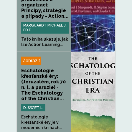
organizací:
Principy, strategie
a případy - Action...
MARQUARDT MICHAEL J.
ED.D.
Tato kniha ukazuje, jak
lze Action Learning...
Zobrazit
Eschatologie
křesťanské éry:
(Jeruzalém, rok 70
n. l. a paruzie) -
The Eschatology
of the Christian...
D. SWIFT L.
Eschatologie
křesťanské éry je v
moderních knihách...