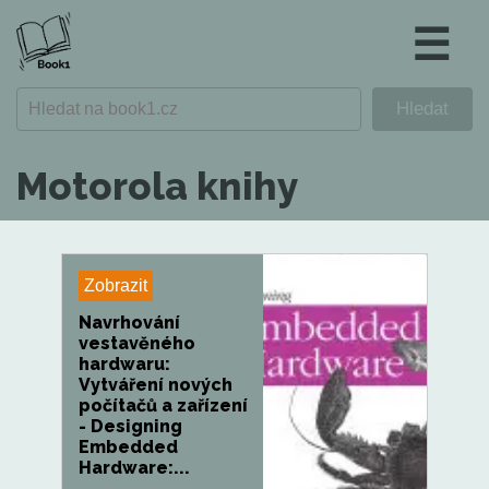
☰
Motorola knihy
Zobrazit
Navrhování
vestavěného
hardwaru:
Vytváření nových
počítačů a zařízení
- Designing
Embedded
Hardware:...