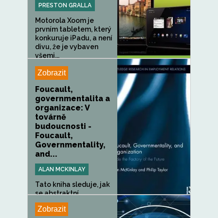
PRESTON GRALLA
Motorola Xoom je
prvním tabletem, který
konkuruje iPadu, a není
divu, že je vybaven
všemi...
Zobrazit
Foucault,
governmentalita a
organizace: V
továrně
budoucnosti -
Foucault,
Governmentality,
and...
ALAN MCKINLAY
Tato kniha sleduje, jak
se abstraktní
manažerské...
Zobrazit