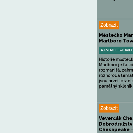
Zobrazit
Městečko Mar
Marlboro Tow
RANDALL GABRIE
Historie městeč
Marlboro je fasci
rozmanitá, zahrn
různorodá témat
jsou první letadl
památný skleník a
Zobrazit
Veverčák Che
Dobrodružství
Chesapeake -