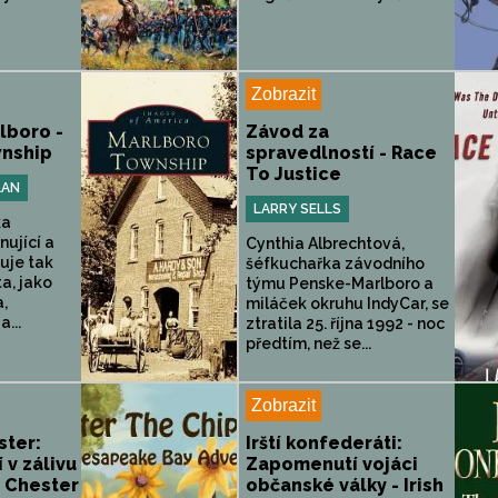
Zobrazit
lboro -
Závod za
nship
spravedlností - Race
To Justice
LAN
LARRY SELLS
ka
nující a
Cynthia Albrechtová,
uje tak
šéfkuchařka závodního
a, jako
týmu Penske-Marlboro a
a,
miláček okruhu IndyCar, se
...
ztratila 25. října 1992 - noc
předtím, než se...
Zobrazit
ster:
Irští konfederáti:
 v zálivu
Zapomenutí vojáci
 Chester
občanské války - Irish