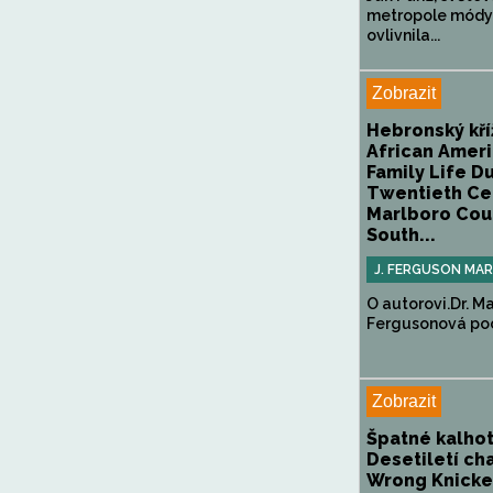
metropole módy
ovlivnila...
Zobrazit
Hebronský kří
African Ameri
Family Life D
Twentieth Ce
Marlboro Cou
South...
J. FERGUSON MA
O autorovi.Dr. Ma
Fergusonová poch
Zobrazit
Špatné kalhot
Desetiletí ch
Wrong Knicker