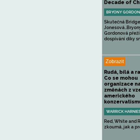
Decade of C
BRYONY GORDON
Skutečná Bridge
Jonesová..Bryon
Gordonová přeži
dospívání díky sně
Zobrazit
Rudá, bílá a r
Co se mohou
organizace na
změnách z vz
amerického
konzervatismu
WARRICK HARNIE
Red, White and 
zkoumá, jak a pro