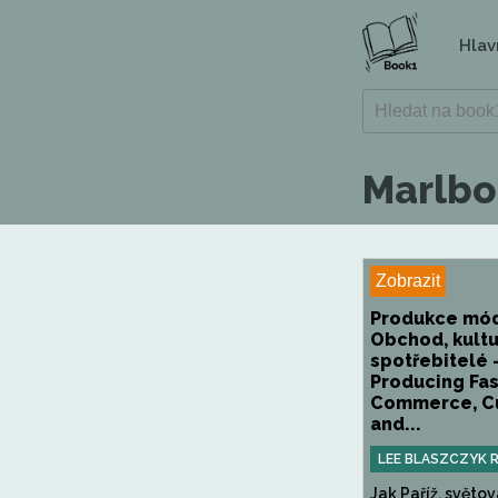
Hlav
Marlbo
Zobrazit
Produkce mód
Obchod, kultu
spotřebitelé 
Producing Fas
Commerce, Cu
and...
LEE BLASZCZYK 
Jak Paříž, světo