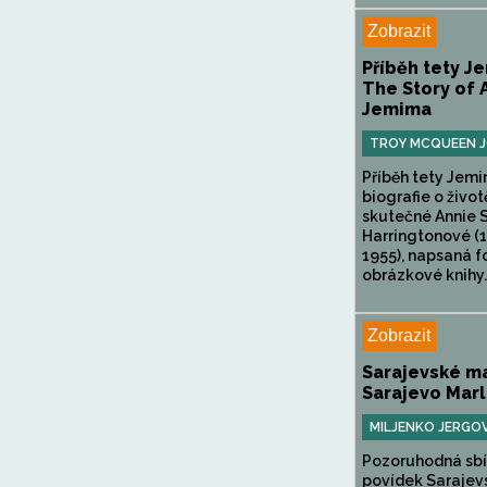
Zobrazit
Příběh tety J
The Story of 
Jemima
TROY MCQUEEN 
Příběh tety Jemi
biografie o život
skutečné Annie 
Harringtonové (
1955), napsaná 
obrázkové knihy..
Zobrazit
Sarajevské ma
Sarajevo Mar
MILJENKO JERGO
Pozoruhodná sbí
povídek Sarajev