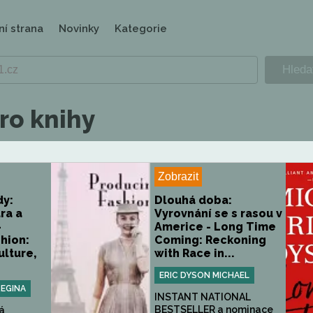
ní strana
Novinky
Kategorie
ro knihy
Zobrazit
y:
Dlouhá doba:
ra a
Vyrovnání se s rasou v
-
Americe - Long Time
hion:
Coming: Reckoning
lture,
with Race in...
ERIC DYSON MICHAEL
REGINA
INSTANT NATIONAL
BESTSELLER a nominace
vá