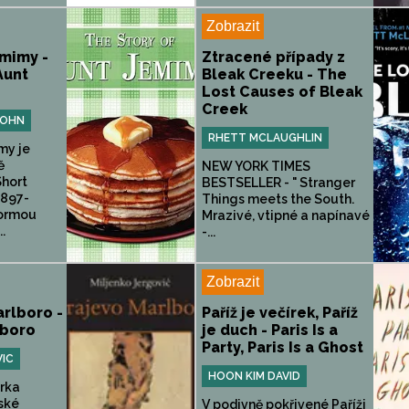
Zobrazit
emimy -
Ztracené případy z
Aunt
Bleak Creeku - The
Lost Causes of Bleak
Creek
JOHN
RHETT MCLAUGHLIN
my je
ě
NEW YORK TIMES
Short
BESTSELLER - " Stranger
1897-
Things meets the South.
formou
Mrazivé, vtipné a napínavé
.
-...
Zobrazit
rlboro -
Paříž je večírek, Paříž
lboro
je duch - Paris Is a
Party, Paris Is a Ghost
VIC
HOON KIM DAVID
rka
ské
V podivně pokřivené Paříži