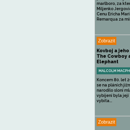
marlboro, za kte
Miljenko Jergovi
Cenu Ericha Mari
Remarqua za mír,
Zobrazit
Kovboj a jeho 
The Cowboy a
Elephant
MALCOLM MACP
Koncem 80. let 20
se na pláních jižn
narodilo sloní ml
vybíjení byla její
vybita...
Zobrazit