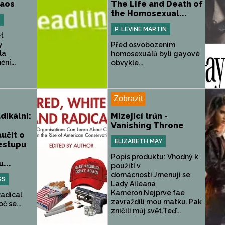
haos
The Life and Death of
the Homosexual...
P. LEVINE MARTIN
t
y
Před osvobozením
la
homosexuálů byli gayové
ní...
obvykle...
Zobrazit
adikální:
Mizející trůn -
Vanishing Throne
učit o
ELIZABETH MAY
estupu
Popis produktu: Vhodný k
...
použití v
domácnosti.Jmenuji se
SS
Lady Aileana
Kameron.Nejprve fae
Radical
zavraždili mou matku. Pak
č se...
zničili můj svět.Teď...