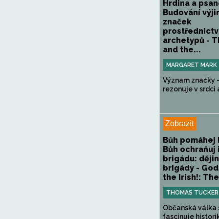
Hrdina a psan
Budování výj
značek
prostřednictv
archetypů - 
and the...
MARGARET MARK
Význam značky - 
rezonuje v srdci a
Zobrazit
Bůh pomáhej 
Bůh ochraňuj 
brigádu: dějin
brigády - God
the Irish!: The
THOMAS TUCKER 
Občanská válka 
fascinuje historiky