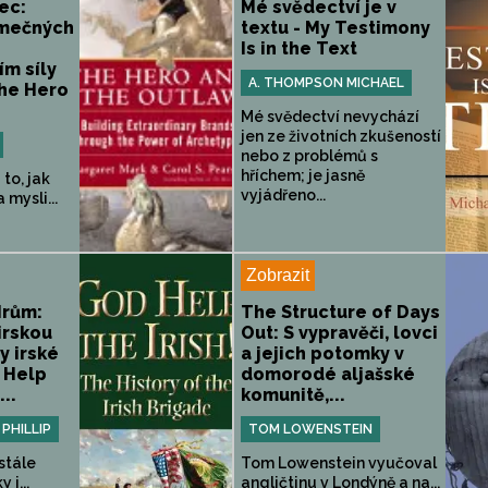
ec:
Mé svědectví je v
imečných
textu - My Testimony
Is in the Text
ím síly
A. THOMPSON MICHAEL
The Hero
Mé svědectví nevychází
jen ze životních zkušeností
nebo z problémů s
hříchem; je jasně
to, jak
vyjádřeno...
 mysli...
Zobrazit
Irům:
The Structure of Days
irskou
Out: S vypravěči, lovci
y irské
a jejich potomky v
 Help
domorodé aljašské
...
komunitě,...
PHILLIP
TOM LOWENSTEIN
stále
Tom Lowenstein vyučoval
 i...
angličtinu v Londýně a na...