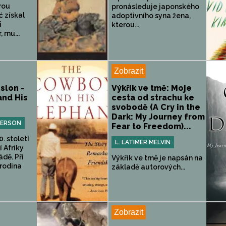
rou
pronásleduje japonského
ć získal
adoptivního syna žena,
i
kterou...
 mu...
Zobrazit
slon -
Výkřik ve tmě: Moje
nd His
cesta od strachu ke
svobodě (A Cry in the
Dark: My Journey from
HERSON
Fear to Freedom)...
. století
L. LATIMER MELVIN
í Afriky
ádě. Při
Výkřik ve tmě je napsán na
 rodina
základě autorových...
Zobrazit