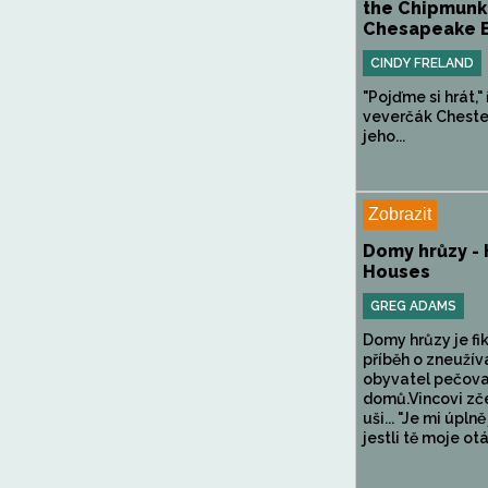
the Chipmunk
Chesapeake B
CINDY FRELAND
"Pojďme si hrát," 
veverčák Chester
jeho...
Zobrazit
Domy hrůzy - 
Houses
GREG ADAMS
Domy hrůzy je fik
příběh o zneužív
obyvatel pečova
domů.Vincovi zč
uši... "Je mi úpln
jestli tě moje otá