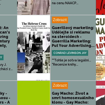
na cenu NAACP...
,
Zobrazit
ž: An
Guerillový marketing:
can's
Udělejte si reklamu
uring
na steroidech -
ntury
Guerrilla Marketing:
nty,
Put Your Advertising...
CONRAD LEVINSON JAY
RY
""Tohle je sotva legální...
"Recenze knihy...
ry J.
ází z...
Zobrazit
ky -
Gay Macho: Život a
aosu -
smrt homosexuálního
s - A
klonu - Gay Macho: