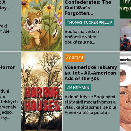
: A
Confederates: The
ay...
Civil War's
Forgotten...
THOMAS TUCKER PHILLIP
řekl
. Ale
Současná věda o
občanské válce
poukázala na...
Zobrazit
Horror
Všeamerické reklamy
50. let - All-American
Ads of the 50s
JIM HEIMANN
tivní
ání
V době, kdy se Spojenými
telských
státy šířil mccarthismus a
ervenaly
vládl kapitalismus, se bílá
ě jedno,
Amerika těšila pocitu...
zky...