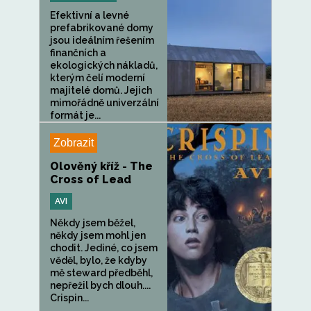
Efektivní a levné
prefabrikované domy
jsou ideálním řešením
finančních a
ekologických nákladů,
kterým čelí moderní
majitelé domů. Jejich
mimořádně univerzální
formát je...
Zobrazit
Olověný kříž - The
Cross of Lead
AVI
Někdy jsem běžel,
někdy jsem mohl jen
chodit. Jediné, co jsem
věděl, bylo, že kdyby
mě steward předběhl,
nepřežil bych dlouh....
Crispin...