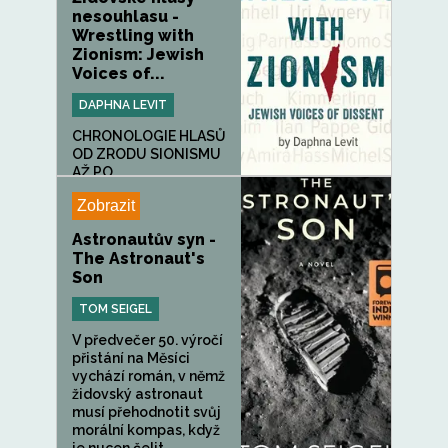
nesouhlasu -
Wrestling with
Zionism: Jewish
Voices of...
DAPHNA LEVIT
CHRONOLOGIE HLASŮ
OD ZRODU SIONISMU
AŽ PO
DNEŠEK.THEODOR...
Zobrazit
Astronautův syn -
The Astronaut's
Son
TOM SEIGEL
V předvečer 50. výročí
přistání na Měsíci
vychází román, v němž
židovský astronaut
musí přehodnotit svůj
morální kompas, když