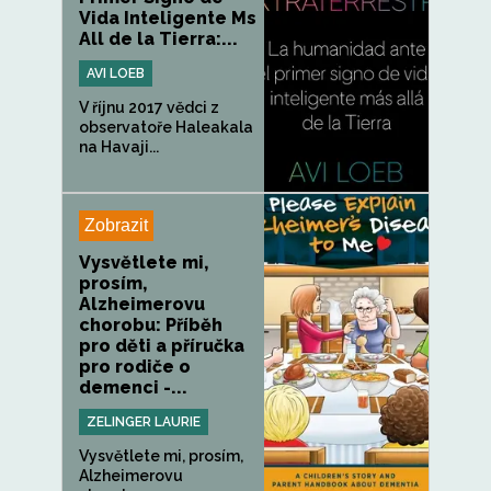
Vida Inteligente Ms
All de la Tierra:...
AVI LOEB
V říjnu 2017 vědci z
observatoře Haleakala
na Havaji...
Zobrazit
Vysvětlete mi,
prosím,
Alzheimerovu
chorobu: Příběh
pro děti a příručka
pro rodiče o
demenci -...
ZELINGER LAURIE
Vysvětlete mi, prosím,
Alzheimerovu