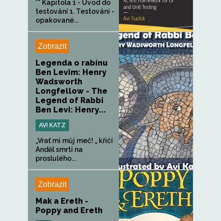
** Kapitola 1 - Úvod do
testování 1. Testování -
opakované...
Zobrazit
Legenda o rabínu
Ben Levim: Henry
Wadsworth
Longfellow - The
Legend of Rabbi
Ben Levi: Henry...
AVI KATZ
„Vrať mi můj meč! „ křičí
Anděl smrti na
proslulého...
Zobrazit
Mak a Ereth -
Poppy and Ereth