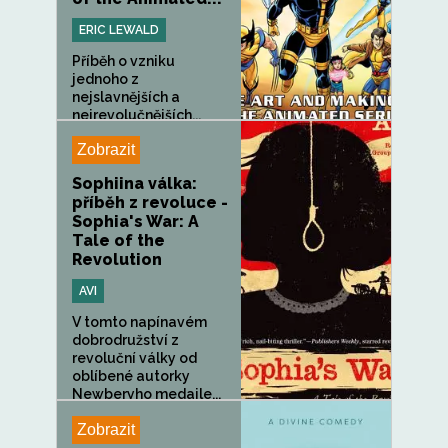
ERIC LEWALD
Příběh o vzniku
jednoho z
nejslavnějších a
nejrevolučnějších...
Zobrazit
Sophiina válka:
příběh z revoluce -
Sophia's War: A
Tale of the
Revolution
AVI
V tomto napínavém
dobrodružství z
revoluční války od
oblíbené autorky
Newberyho medaile...
Zobrazit