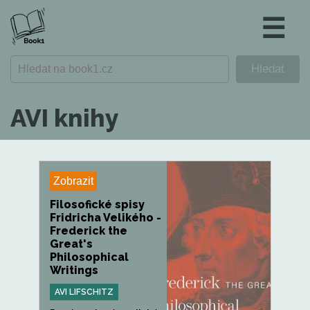
☰
AVI knihy
Zobrazit
Filosofické spisy
Fridricha Velikého -
Frederick the
Great's
Philosophical
Writings
AVI LIFSCHITZ