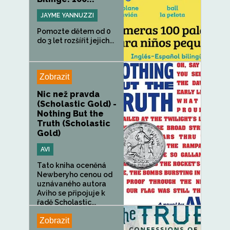
JAYME YANNUZZI
Pomozte dětem od 0
do 3 let rozšířit jejich...
Zobrazit
Nic než pravda
(Scholastic Gold) -
Nothing But the
Truth (Scholastic
Gold)
AVI
Tato kniha oceněná
Newberyho cenou od
uznávaného autora
Aviho se připojuje k
řadě Scholastic...
Zobrazit