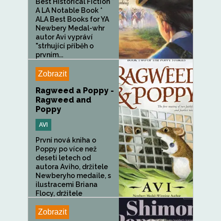
Best Historical Fiction *
A LA Notable Book *
ALA Best Books for YA
Newbery Medal-whr
autor Avi vypráví
"strhující příběh o
prvním...
Zobrazit
Ragweed a Poppy -
Ragweed and
Poppy
AVI
První nová kniha o
Poppy po více než
deseti letech od
autora Aviho, držitele
Newberyho medaile, s
ilustracemi Briana
Flocy, držitele
Caldecottovy...
Zobrazit