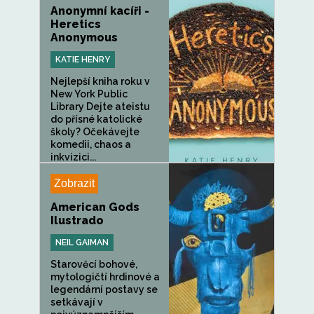
Anonymní kacíři -
Heretics
Anonymous
KATIE HENRY
Nejlepší kniha roku v
New York Public
Library Dejte ateistu
do přísné katolické
školy? Očekávejte
komedii, chaos a
inkvizici...
Zobrazit
American Gods
Ilustrado
NEIL GAIMAN
Starověcí bohové,
mytologičtí hrdinové a
legendární postavy se
setkávají v