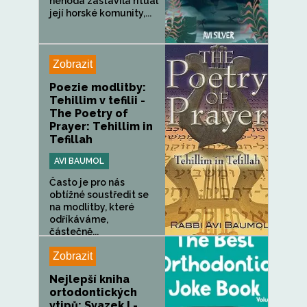
nehoda zastavila rituál
její horské komunity,...
Zobrazit
Poezie modlitby:
Tehillim v tefilii -
The Poetry of
Prayer: Tehillim in
Tefillah
AVI BAUMOL
Často je pro nás
obtížné soustředit se
na modlitby, které
odříkáváme,
částečně...
Zobrazit
Nejlepší kniha
ortodontických
vtipů: Svazek I -