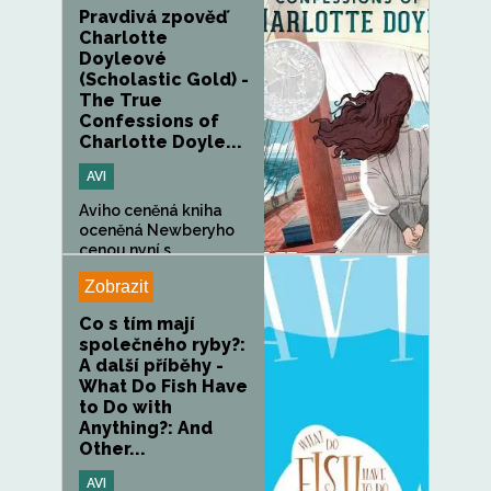
Pravdivá zpověď
Charlotte
Doyleové
(Scholastic Gold) -
The True
Confessions of
Charlotte Doyle...
AVI
Aviho ceněná kniha
oceněná Newberyho
cenou nyní s
exkluzivním...
Zobrazit
Co s tím mají
společného ryby?:
A další příběhy -
What Do Fish Have
to Do with
Anything?: And
Other...
AVI