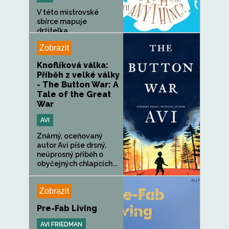
V této mistrovské
sbírce mapuje
držitelka...
Zobrazit
Knoflíková válka:
Příběh z velké války
- The Button War: A
Tale of the Great
War
AVI
Známý, oceňovaný
autor Avi píše drsný,
neúprosný příběh o
obyčejných chlapcích...
Zobrazit
Pre-Fab Living
AVI FRIEDMAN