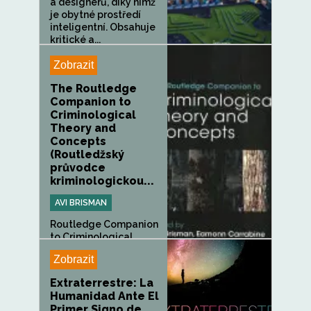
a designérů, díky nimž
je obytné prostředí
inteligentní. Obsahuje
kritické a...
Zobrazit
The Routledge
Companion to
Criminological
Theory and
Concepts
(Routledžský
průvodce
kriminologickou...
AVI BRISMAN
Routledge Companion
to Criminological
Theory and...
Zobrazit
Extraterrestre: La
Humanidad Ante El
Primer Signo de