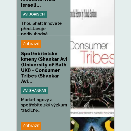
Israeli...
AVI JORISCH
Thou Shalt Innovate
představuje
podivuhodné
izraelské...
Zobrazit
Spotřebitelské
kmeny (Shankar Avi
(University of Bath
UK)) - Consumer
Tribes (Shankar
Avi...
AVI SHANKAR
Marketingový a
spotřebitelský výzkum
tradičně...
Zobrazit