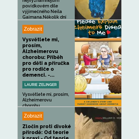
nejvýznamnějším
povídkovém díle
výjimečného Neila
Gaimana.Několik dní
před propuštěním z...
Zobrazit
Vysvětlete mi,
prosím,
Alzheimerovu
chorobu: Příběh
pro děti a příručka
pro rodiče o
demenci. -...
LAURIE ZELINGER
Vysvětlete mi, prosím,
Alzheimerovu
chorobu...
Zobrazit
Zločin proti divoké
přírodě: Od teorie
k praxi - Od teorie