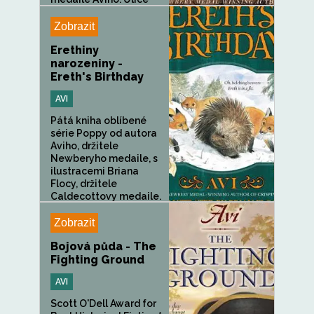
New...
Zobrazit
Erethiny
narozeniny -
Ereth's Birthday
AVI
Pátá kniha oblíbené
série Poppy od autora
Aviho, držitele
Newberyho medaile, s
ilustracemi Briana
Flocy, držitele
Caldecottovy medaile.
Erethizon...
Zobrazit
Bojová půda - The
Fighting Ground
AVI
Scott O'Dell Award for