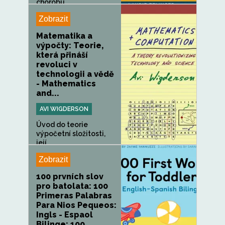
chorobu...
Zobrazit
Matematika a
výpočty: Teorie,
která přináší
revoluci v
technologii a vědě
- Mathematics
and...
AVI WIGDERSON
Úvod do teorie
výpočetní složitosti,
její...
Zobrazit
100 prvních slov
pro batolata: 100
Primeras Palabras
Para Nios Pequeos:
Ingls - Espaol
Bilinge: 100...