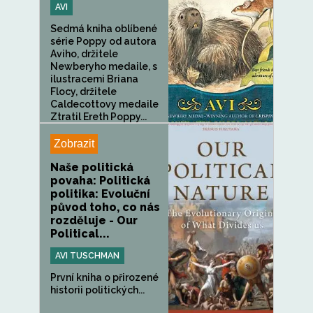
AVI
Sedmá kniha oblíbené
série Poppy od autora
Aviho, držitele
Newberyho medaile, s
ilustracemi Briana
Flocy, držitele
Caldecottovy medaile
Ztratil Ereth Poppy...
Zobrazit
Naše politická
povaha: Politická
politika: Evoluční
původ toho, co nás
rozděluje - Our
Political...
AVI TUSCHMAN
První kniha o přirozené
historii politických...