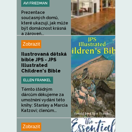
AVI FRIEDMAN
Prezentace
současných domů,
které ukazují, jak může
být domácnost krásná
a zároveň...
Zobrazit
Ilustrovaná dětská
bible JPS - JPS
Illustrated
Children's Bible
ELLEN FRANKEL
Těmto štědrým
dárcům děkujeme za
umožnění vydání této
knihy: Stanley a Marcia
Katzovi; členům...
Zobrazit