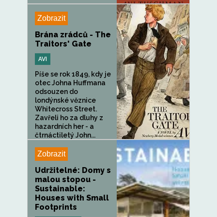
Zobrazit
Brána zrádců - The
Traitors' Gate
AVI
Píše se rok 1849, kdy je
otec Johna Huffmana
odsouzen do
londýnské věznice
Whitecross Street.
Zavřeli ho za dluhy z
hazardních her - a
čtrnáctiletý John...
Zobrazit
Udržitelné: Domy s
malou stopou -
Sustainable:
Houses with Small
Footprints