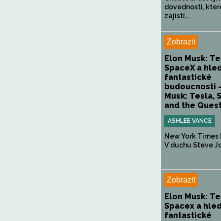
dovednosti, kte
zajistí,...
Zobrazit
Elon Musk: Te
SpaceX a hle
fantastické
budoucnosti -
Musk: Tesla, 
and the Quest
ASHLEE VANCE
New York Times 
V duchu Steve Job
Zobrazit
Elon Musk: Te
Spacex a hle
fantastické