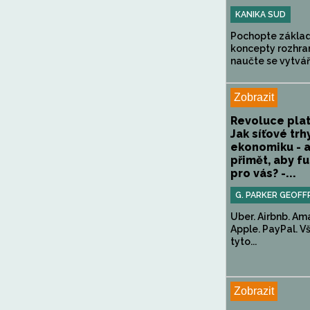
KANIKA SUD
Pochopte základ
koncepty rozhran
naučte se vytváře
Zobrazit
Revoluce pla
Jak síťové trh
ekonomiku - a 
přimět, aby f
pro vás? -...
G. PARKER GEOFF
Uber. Airbnb. Am
Apple. PayPal. V
tyto...
Zobrazit