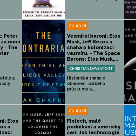
Zobrazit
: Peter
Vesmírní baroni: Elon
 za mocí
Musk, Jeff Bezos a
ey - The
snaha o kolonizaci
eter
vesmíru. - The Space
Barons: Elon Musk,...
CHRISTIAN DAVENPORT
atele a
Historická snaha o
alisty
obnovení lidského
průzkumu a...
Zobrazit
ni: Elon
Fintech, malé
zos a
podnikání a americký
izaci
sen: Jak technologie