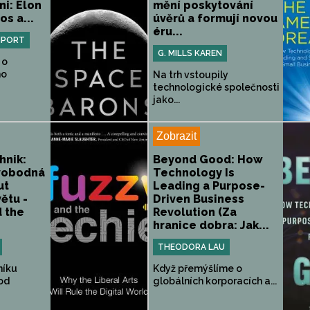
ni: Elon
mění poskytování
os a...
úvěrů a formují novou
éru...
NPORT
G. MILLS KAREN
 o
ho
Na trh vstoupily
technologické společnosti
jako...
Zobrazit
hnik:
Beyond Good: How
vobodná
Technology Is
ut
Leading a Purpose-
ětu -
Driven Business
 the
Revolution (Za
hranice dobra: Jak...
THEODORA LAU
níku
Když přemýšlíme o
od
globálních korporacích a...