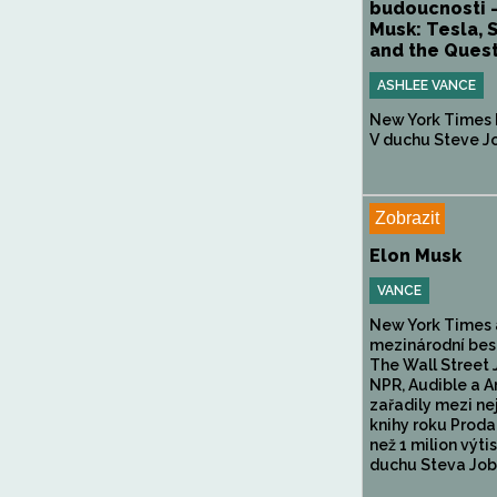
budoucnosti -
Musk: Tesla, 
and the Quest
ASHLEE VANCE
New York Times 
V duchu Steve Job
Zobrazit
Elon Musk
VANCE
New York Times 
mezinárodní best
The Wall Street 
NPR, Audible a 
zařadily mezi ne
knihy roku Proda
než 1 milion výti
duchu Steva Jobs