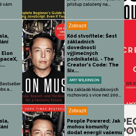
ré vám
přístup založený na...
Zobrazit
sla,
Kód stvořitele: Šest
dání
základních
dovedností
 Elon
výjimečných
SpaceX,
podnikatelů. - The
...
Creator's Code: The
Six...
AMY WILKINSON
Bestseller
s a...
Na základě hloubkových
rozhovorů s více než 200...
Zobrazit
sla,
People Powered: Jak
dání
mohou komunity
dodat energii vašemu