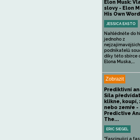
Elon Musk: Vl
slovy - Elon M
His Own Word
JESSICA EASTO
Nahlédněte do h
jednoho z
nejzajímavějších
podnikatelů sou
díky této sbírce 
Elona Muska,...
Zobrazit
Prediktivní an
Síla předvídat
klikne, koupí,
nebo zemře -
Predictive Ana
The...
ERIC SIEGEL
"Fascinující a fasc