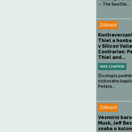
-- The Seattle...
Zobrazit
Kontraverzant
Thiel a honba
v Silicon Vall
Contrarian: P
Thiel and...
MAX CHAFKIN
Životopis podnik
rizikového kapit
Petera...
Zobrazit
Vesmírní baro
Musk, Jeff Be
snaha o kolon