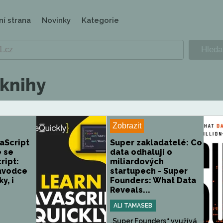
ní strana
Novinky
Kategorie
 knihy
Zobrazit
aScript
Super zakladatelé: Co
e se
data odhalují o
ript:
miliardových
ůvodce
startupech - Super
y, i
Founders: What Data
Reveals...
ALI TAMASEB
„Super Founders“ využívá