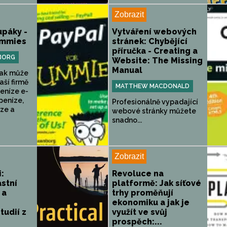
Zobrazit
upáky -
Vytváření webových
ummies
stránek: Chybějící
příručka - Creating a
BORG
Website: The Missing
Manual
jak může
ší firmě
MATTHEW MACDONALD
peníze e-
peníze,
Profesionálně vypadající
íze a
webové stránky můžete
snadno...
Zobrazit
:
Revoluce na
astní
platformě: Jak síťové
 a
trhy proměňují
ekonomiku a jak je
tudií z
využít ve svůj
prospěch:...