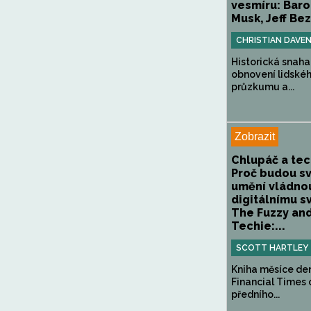
vesmíru: Baro
Musk, Jeff Bez
CHRISTIAN DAVE
Historická snaha
obnovení lidské
průzkumu a...
Zobrazit
Chlupáč a tec
Proč budou s
umění vládno
digitálnímu sv
The Fuzzy and
Techie:...
SCOTT HARTLEY
Kniha měsíce de
Financial Times 
předního...