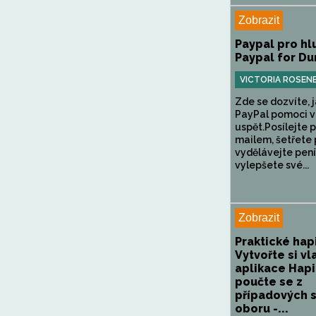
Zobrazit
Paypal pro hl
Paypal for D
VICTORIA ROSEN
Zde se dozvíte, 
PayPal pomoci va
uspět.Posílejte 
mailem, šetřete 
vydělávejte pen
vylepšete své...
Zobrazit
Praktické hapi
Vytvořte si vl
aplikace Hapi
poučte se z
případových s
oboru -...