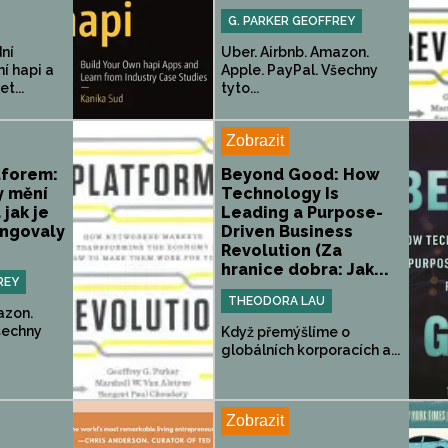
G. PARKER GEOFFREY
ní
Uber. Airbnb. Amazon.
í hapi a
Apple. PayPal. Všechny
t...
tyto...
Zobrazit
tforem:
Beyond Good: How
y mění
Technology Is
jak je
Leading a Purpose-
ungovaly
Driven Business
Revolution (Za
hranice dobra: Jak...
REY
THEODORA LAU
azon.
šechny
Když přemýšlíme o
globálních korporacích a...
Zobrazit