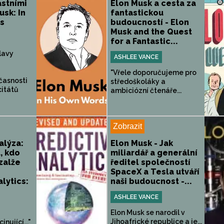
astními
Elon Musk a cesta za
usk: In
fantastickou
s
budoucností - Elon
Musk and the Quest
for a Fantastic...
lavy
ASHLEE VANCE
"Vřele doporučujeme pro
časnosti
středoškoláky a
citátů
ambiciózní čtenáře...
Zobrazit
alýza:
Elon Musk - Jak
, kdo
miliardář a generální
 zalže
ředitel společností
SpaceX a Tesla utváří
lytics:
naši budoucnost -...
ASHLEE VANCE
Elon Musk se narodil v
Jihoafrické republice a je...
inující..."