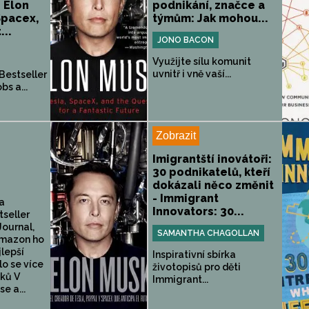
 Elon
podnikání, značce a
Spacex,
týmům: Jak mohou...
...
JONO BACON
Využijte sílu komunit
uvnitř i vně vaší...
Bestseller
s a...
Zobrazit
Imigrantští inovátoři:
30 podnikatelů, kteří
dokázali něco změnit
- Immigrant
a
Innovators: 30...
seller
Journal,
SAMANTHA CHAGOLLAN
Amazon ho
jlepší
Inspirativní sbírka
lo se více
životopisů pro děti
sků V
Immigrant...
e a...