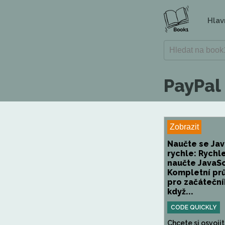
Hlav
PayPal
Zobrazit
Naučte se Jav
rychle: Rychl
naučte JavaSc
Kompletní pr
pro začátečník
když...
CODE QUICKLY
Chcete si osvojit