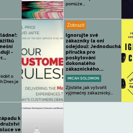
pomůže...
Zobrazit
vládne!:
Ignorujte své
ážitků
zákazníky (a oni
nešní
odejdou): Jednoduchá
dují -
příručka pro
...
poskytování
dokonalého
zákaznického...
vědět o
MICAH SOLOMON
h Dnes je
Zjistěte, jak vytvořit
výjimečný zákaznický...
západu k
odružství
oluce ve