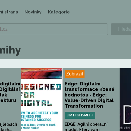
ní strana
Novinky
Kategorie
nihy
Zobrazit
digitální
Edge: Digitální
Digitální
transformace řízená
Jak
hodnotou - Edge:
tekturu
Value-Driven Digital
Transformation
JIM HIGHSMITH
ejlepších
EDGE: Agilní operační
nih...
model, který vám