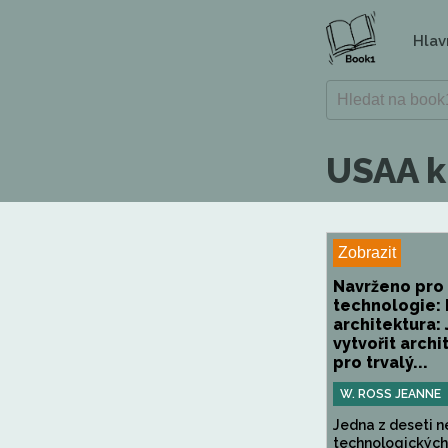
Hlav
USAA k
Zobrazit
Navrženo pro 
technologie: 
architektura: 
vytvořit archi
pro trvalý...
W. ROSS JEANNE
Jedna z deseti n
technologických k