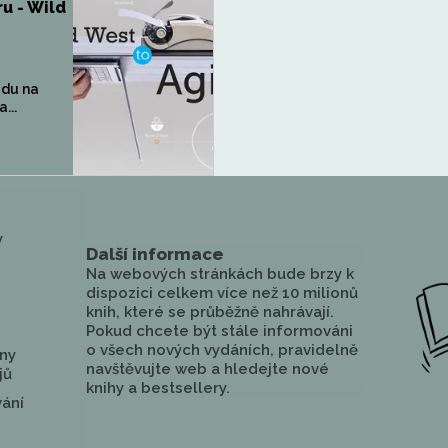
ru - Wild
adu na
...
y
Další informace
Na webových stránkách bude brzy k
dispozici celkem více než 10 milionů
knih, které se průběžně nahrávají.
Pokud chcete být stále informováni
o všech nových vydáních, pravidelně
ny
navštěvujte web a hledejte nové
jů
knihy a bestsellery.
vání