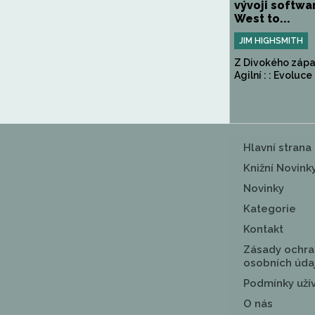
vývoji softwa
West to...
JIM HIGHSMITH
Z Divokého záp
Agilní : : Evoluce a
Hlavní strana
Knižní Novink
Novinky
Kategorie
Kontakt
Zásady ochra
osobních úda
Podmínky uží
O nás