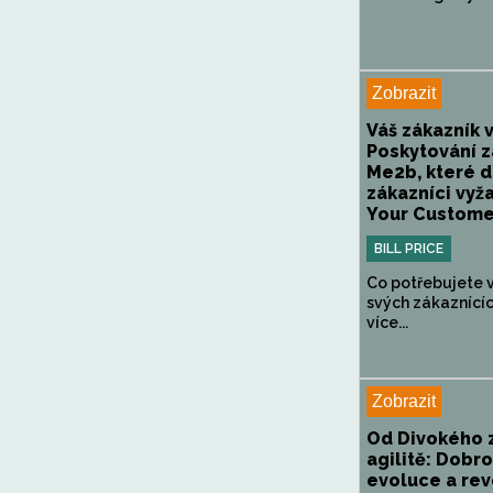
Zobrazit
Váš zákazník 
Poskytování z
Me2b, které d
zákazníci vyža
Your Customer
BILL PRICE
Co potřebujete 
svých zákaznícíc
více...
Zobrazit
Od Divokého 
agilitě: Dobr
evoluce a rev