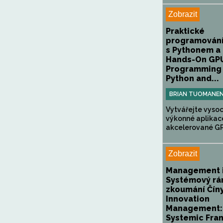
Zobrazit
Praktické
programování
s Pythonem a
Hands-On GP
Programming 
Python and...
BRIAN TUOMANE
Vytvářejte vyso
výkonné aplikac
akcelerované GP
Zobrazit
Management i
Systémový rá
zkoumání Číny
Innovation
Management:
Systemic Fr