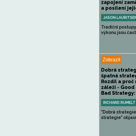
zapojení zam
a posílení jeji
JASON LAURITSE
Tradiční postupy
výkonu jsou často
Zobrazit
Dobrá strateg
špatná strate
Rozdíl a proč
záleží - Good
Bad Strategy:
RICHARD RUMELT
"Dobrá strategi
strategie" objasň