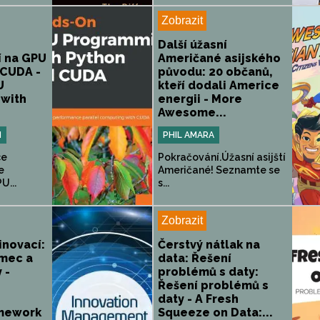
Zobrazit
Další úžasní
 na GPU
Američané asijského
 CUDA -
původu: 20 občanů,
U
kteří dodali Americe
with
energii - More
Awesome...
N
PHIL AMARA
ce
Pokračování.Úžasní asijští
e
Američané! Seznamte se
U...
s...
Zobrazit
novací:
Čerstvý nátlak na
mec a
data: Řešení
 -
problémů s daty:
Řešení problémů s
daty - A Fresh
amework
Squeeze on Data:...