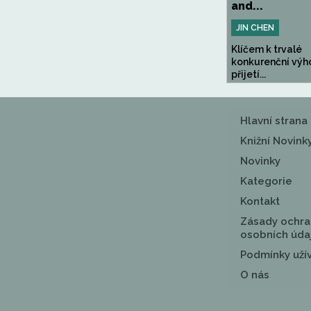
and...
JIN CHEN
Klíčem k trvalé
konkurenční výh
přijetí...
Hlavní strana
Knižní Novink
Novinky
Kategorie
Kontakt
Zásady ochra
osobních úda
Podmínky uží
O nás