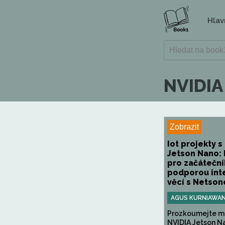
Hlav
NVIDIA
Zobrazit
Iot projekty s
Jetson Nano: 
pro začáteční
podporou int
věcí s Netson
AGUS KURNIAWA
Prozkoumejte m
NVIDIA Jetson N