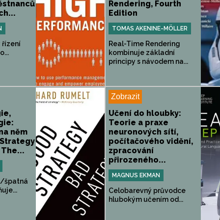
ěstnanců
Rendering, Fourth
ch...
Edition
N
TOMAS AKENINE-MÖLLER
 řízení
Real-Time Rendering
...
kombinuje základní
principy s návodem na...
Zobrazit
ie,
Učení do hloubky:
gie:
Teorie a praxe
 na něm
neuronových sítí,
 Strategy
počítačového vidění,
 The...
zpracování
přirozeného...
MAGNUS EKMAN
e/špatná
uje...
Celobarevný průvodce
hlubokým učením od...