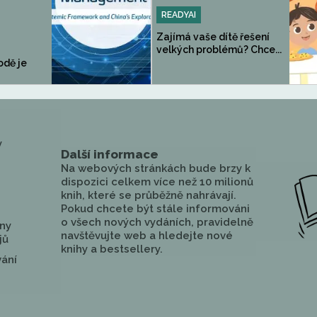
READYAI
Zajímá vaše dítě řešení
velkých problémů? Chce...
odě je
y
Další informace
Na webových stránkách bude brzy k
dispozici celkem více než 10 milionů
knih, které se průběžně nahrávají.
Pokud chcete být stále informováni
o všech nových vydáních, pravidelně
ny
navštěvujte web a hledejte nové
jů
knihy a bestsellery.
vání