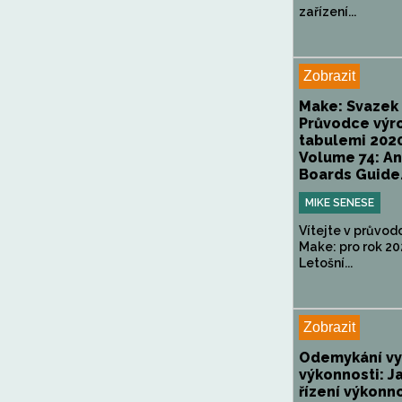
zařízení...
Zobrazit
Make: Svazek 
Průvodce výr
tabulemi 2020
Volume 74: A
Boards Guide.
MIKE SENESE
Vítejte v průvod
Make: pro rok 2
Letošní...
Zobrazit
Odemykání v
výkonnosti: Ja
řízení výkonno