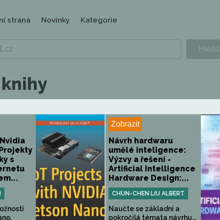
ní strana
Novinky
Kategorie
 knihy
Zobrazit
 Nvidia
Návrh hardwaru
Projekty
umělé inteligence:
ky s
Výzvy a řešení -
ernetu
Artificial Intelligence
em...
Hardware Design:...
N
CHUN-CHEN LIU ALBERT
ožnosti
Naučte se základní a
ano,
pokročilá témata návrhu...