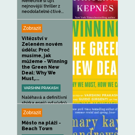
Nenechte si ujít
nejnovější thriller z
neodolatelně čtivé...
Zobrazit
Vítězství v
Zeleném novém
údělu: Proč
musíme, jak
můžeme - Winning
the Green New
Deal: Why We
Must,...
VARSHINI PRAKASH
Naléhavá a definitivní
sbírka esejů od vůdců
a...
Zobrazit
Město na pláži -
Beach Town