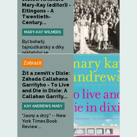
Mary-Kay (editor)) -
Eitingons - A
Twentieth-
Century...
MARY-KAY WILMERS
Byl bohatý,
tajnůstkářský a díky
přátelství se...
Zobrazit
Žít a zemřít v Dixie:
Záhada Callahana
Garrityho - To Live
and Die in Dixie: A
Callahan Garrity...
KAY ANDREWS MARY
"Jasný a drzý." -- New
York Times Book
Review ...