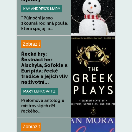
KAY ANDREWS MARY
" Půlnoční jasno
zkoumá rodinná pouta,
která spojují a...
Zobrazit
Řecké hry:
Šestnáct her
Aischyla, Sofokla a
Eurípida: řecké
tradice a jejich vliv
na životní...
MARY LEFKOWITZ
Přelomová antologie
mistrovských děl
řeckého...
Zobrazit