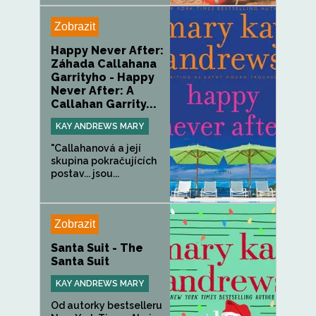
Zobrazit
Happy Never After:
Záhada Callahana
Garrityho - Happy
Never After: A
Callahan Garrity...
KAY ANDREWS MARY
"Callahanová a její
skupina pokračujících
postav... jsou...
Zobrazit
Santa Suit - The
Santa Suit
KAY ANDREWS MARY
Od autorky bestselleru