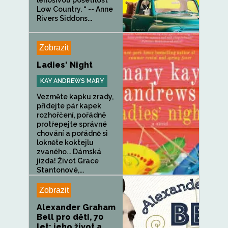
lenošivou pošetilost
Low Country. “ -- Anne
Rivers Siddons...
Zobrazit
Ladies' Night
KAY ANDREWS MARY
Vezměte kapku zrady,
přidejte pár kapek
rozhořčení, pořádně
protřepejte správné
chování a pořádně si
lokněte koktejlu
zvaného... Dámská
jízda! Život Grace
Stantonové,...
Zobrazit
Alexander Graham
Bell pro děti, 70
let: jeho život a