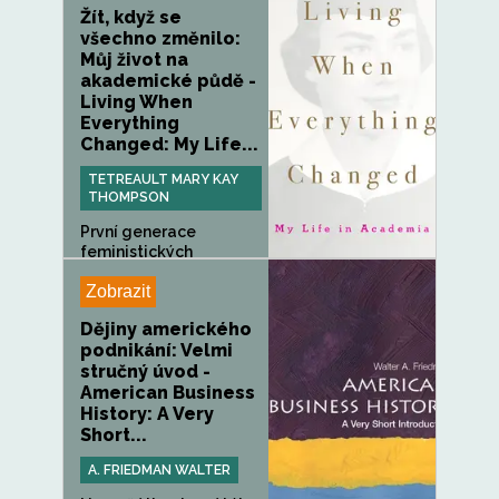
Žít, když se
všechno změnilo:
Můj život na
akademické půdě -
Living When
Everything
Changed: My Life...
TETREAULT MARY KAY
THOMPSON
První generace
feministických
akademiček, které...
Zobrazit
Dějiny amerického
podnikání: Velmi
stručný úvod -
American Business
History: A Very
Short...
A. FRIEDMAN WALTER