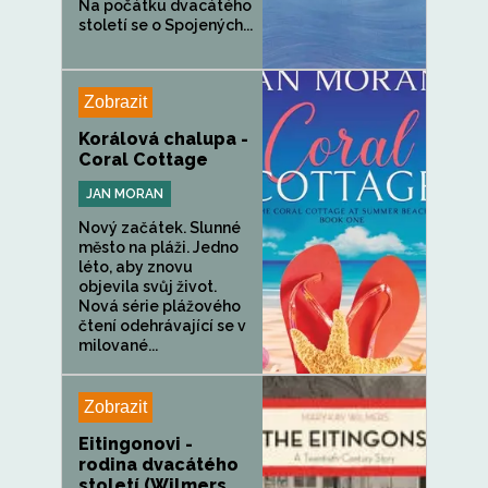
Na počátku dvacátého
století se o Spojených...
Zobrazit
Korálová chalupa -
Coral Cottage
JAN MORAN
Nový začátek. Slunné
město na pláži. Jedno
léto, aby znovu
objevila svůj život.
Nová série plážového
čtení odehrávající se v
milované...
Zobrazit
Eitingonovi -
rodina dvacátého
století (Wilmers