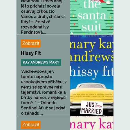
New York Times Ahoj,
léto přichází novela
oslavující kouzlo
Vánoc a druhých šancí.
Když si čerstvě
rozvedená Ivy
Perkinsová...
Zobrazit
Hissy Fit
KAY ANDREWS MARY
"Andrewsová je v
tomto naprosto
uspokojivém příběhu, v
němž se správně mísí
tajemství, romantika a
břitký humor, v nejlepší
formě. “ --Orlando
Sentinel Ať už se jedná
o záhadu,...
Zobrazit