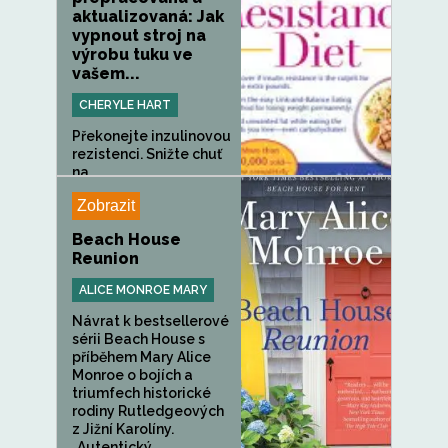
aktualizovaná: Jak
vypnout stroj na
výrobu tuku ve
vašem...
CHERYLE HART
Překonejte inzulinovou
rezistenci. Snižte chuť
na...
Zobrazit
Beach House
Reunion
ALICE MONROE MARY
Návrat k bestsellerové
sérii Beach House s
příběhem Mary Alice
Monroe o bojích a
triumfech historické
rodiny Rutledgeových
z Jižní Karolíny.
„Autentický,...