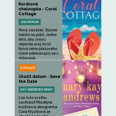
Korálová
chaloupka - Coral
Cottage
JAN MORAN
Nový začátek. Slunné
město na pláži. Jedno
léto, aby znovu
objevila svůj život.
Nová série plážového
čtení odehrávající se v
milované...
Zobrazit
Uložit datum - Save
the Date
KAY ANDREWS MARY
Lze tuto svatbu
zachránit?Nadějná
květinová designérka
Cara Kryziková se