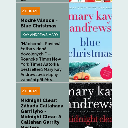
Zobrazit
Modré Vánoce -
Blue Christmas
KAY ANDREWS MARY
"Nádherné... Povinná
četba v době
dovolených. " --
Roanoke Times New
York Times Autorka
bestsellerů Mary Kay
Andrewsová vtipný
vánoční příběh s...
Zobrazit
Midnight Clear:
Záhada Callahana
Garrityho -
Midnight Clear: A
Callahan Garrity
Mystery