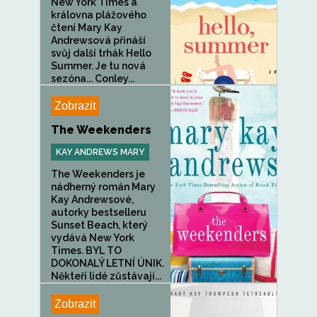
New York Times a
královna plážového
čtení Mary Kay
Andrewsová přináší
svůj další trhák Hello
Summer. Je tu nová
sezóna... Conley...
Zobrazit
The Weekenders
KAY ANDREWS MARY
The Weekenders je
nádherný román Mary
Kay Andrewsové,
autorky bestselleru
Sunset Beach, který
vydává New York
Times. BYL TO
DOKONALÝ LETNÍ ÚNIK.
Někteří lidé zůstávají...
Zobrazit