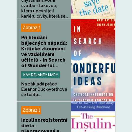
chystá na životní
svatbu - takovou,
která upevní její
kariéru dívky, která se...
Zobrazit
Při hledání
báječných nápadů:
Kritické zkoumání
ve vzdělávání
učitelů - In Search
of Wonderful...
KAY DELANEY MARY
Na základě práce
Eleanor Duckworthové
se tento...
Zobrazit
Inzulinorezistentní
dieta -
přepracovaná a