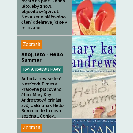
město na pláži. Jedno
léto, aby znovu
objevila svůj život.
Nová série plážového
čtení odehrávající se v
milované...
Zobrazit
Ahoj, léto - Hello,
Summer
KAY ANDREWS MARY
Autorka bestsellerů
New York Times a
královna plážového
čtení Mary Kay
Andrewsová přináší
svůj další trhák Hello
Summer. Je tu nová
sezóna... Conley...
Zobrazit