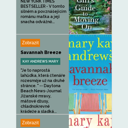
NEW YORK TIMES
BESTSELLER - V tomto
silném a povznášejícím
románu matka a její
snacha odvážně...
Zobrazit
Savannah Breeze
KAY ANDREWS MARY
"Je to naprostá
lahůdka, která čtenáře
rozesměje už na druhé
stránce. " -- Daytona
Beach News-Journal
Jižanské mravy,
mátové džusy,
chladnokrevné
krádeže a sladká...
Zobrazit