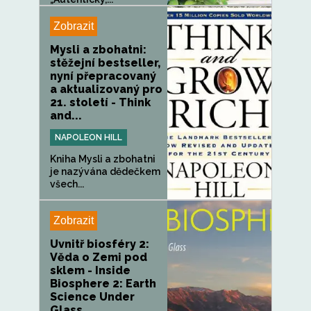
Zobrazit
Mysli a zbohatni:
stěžejní bestseller,
nyní přepracovaný
a aktualizovaný pro
21. století - Think
and...
NAPOLEON HILL
Kniha Mysli a zbohatni
je nazývána dědečkem
všech...
Zobrazit
Uvnitř biosféry 2:
Věda o Zemi pod
sklem - Inside
Biosphere 2: Earth
Science Under
Glass