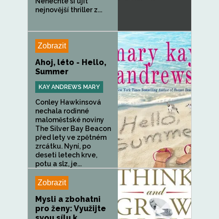
Nenechte si ujít
nejnovější thriller z...
Zobrazit
Ahoj, léto - Hello,
Summer
KAY ANDREWS MARY
Conley Hawkinsová
nechala rodinné
maloměstské noviny
The Silver Bay Beacon
před lety ve zpětném
zrcátku. Nyní, po
deseti letech krve,
potu a slz, je...
Zobrazit
Mysli a zbohatni
pro ženy: Využijte
svou sílu k