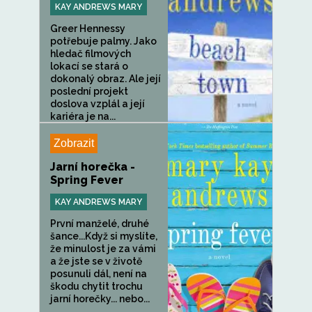
KAY ANDREWS MARY
Greer Hennessy
potřebuje palmy. Jako
hledač filmových
lokací se stará o
dokonalý obraz. Ale její
poslední projekt
doslova vzplál a její
kariéra je na...
Zobrazit
Jarní horečka -
Spring Fever
KAY ANDREWS MARY
První manželé, druhé
šance...Když si myslíte,
že minulost je za vámi
a že jste se v životě
posunuli dál, není na
škodu chytit trochu
jarní horečky... nebo...