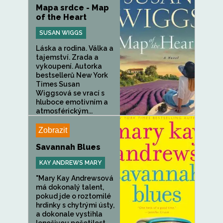
Mapa srdce - Map
of the Heart
SUSAN WIGGS
Láska a rodina. Válka a
tajemství. Zrada a
vykoupení. Autorka
bestsellerů New York
Times Susan
Wiggsová se vrací s
hluboce emotivním a
atmosférickým...
Zobrazit
Savannah Blues
KAY ANDREWS MARY
"Mary Kay Andrewsová
má dokonalý talent,
pokud jde o roztomilé
hrdinky s chytrými ústy,
a dokonale vystihla