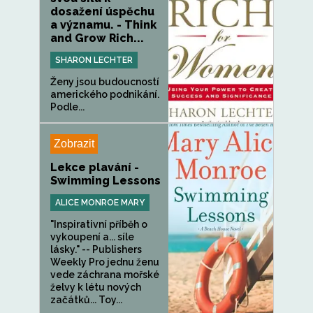
dosažení úspěchu
a významu. - Think
and Grow Rich...
SHARON LECHTER
Ženy jsou budoucností
amerického podnikání.
Podle...
Zobrazit
Lekce plavání -
Swimming Lessons
ALICE MONROE MARY
"Inspirativní příběh o
vykoupení a... síle
lásky." -- Publishers
Weekly Pro jednu ženu
vede záchrana mořské
želvy k létu nových
začátků... Toy...