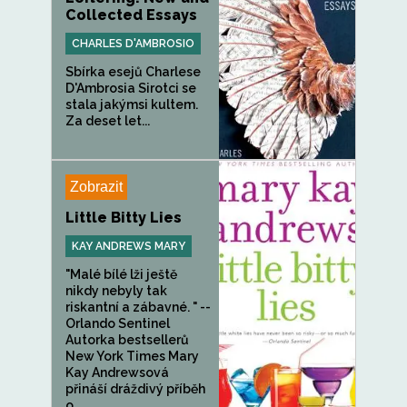
Collected Essays
CHARLES D'AMBROSIO
Sbírka esejů Charlese
D'Ambrosia Sirotci se
stala jakýmsi kultem.
Za deset let...
Zobrazit
Little Bitty Lies
KAY ANDREWS MARY
"Malé bílé lži ještě
nikdy nebyly tak
riskantní a zábavné. " --
Orlando Sentinel
Autorka bestsellerů
New York Times Mary
Kay Andrewsová
přináší dráždivý příběh
o...