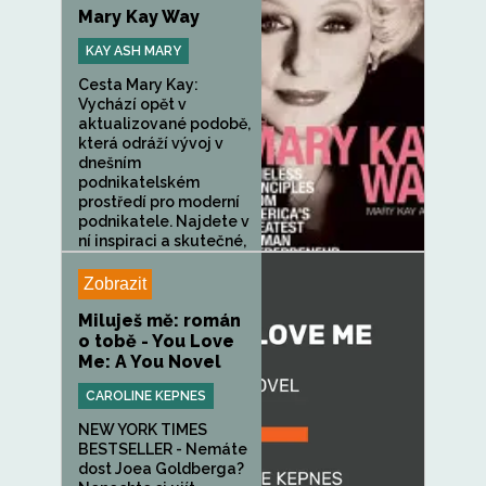
Mary Kay Way
KAY ASH MARY
Cesta Mary Kay:
Vychází opět v
aktualizované podobě,
která odráží vývoj v
dnešním
podnikatelském
prostředí pro moderní
podnikatele. Najdete v
ní inspiraci a skutečné,
osvědčené principy...
Zobrazit
Miluješ mě: román
o tobě - You Love
Me: A You Novel
CAROLINE KEPNES
NEW YORK TIMES
BESTSELLER - Nemáte
dost Joea Goldberga?