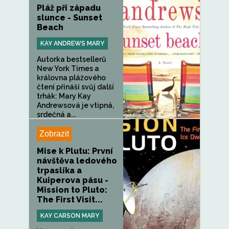
Pláž při západu
slunce - Sunset
Beach
KAY ANDREWS MARY
Autorka bestsellerů
New York Times a
královna plážového
čtení přináší svůj další
trhák: Mary Kay
Andrewsová je vtipná,
srdečná a...
Zobrazit
Mise k Plutu: První
návštěva ledového
trpaslíka a
Kuiperova pásu -
Mission to Pluto:
The First Visit...
KAY CARSON MARY