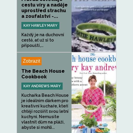
cestu víry a naděje
uprostřed strachu
a zoufalství -...
KAY HAWLEY MARY
Každý je na duchovní
cestě, ať už si to
připouští,...
Zobrazit
The Beach House
Cookbook
KAY ANDREWS MARY
Kuchařka Beach House
je ideálním dárkem pro
kreativní kuchaře, kteří
chtějí rozšířit svou letní
kuchyni. Nemusíte
vlastnit dům na pláži,
abyste si mohli...