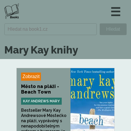
☰
Mary Kay knihy
Zobrazit
Město na pláži -
Beach Town
KAY ANDREWS MARY
Bestseller Mary Kay
Andrewsové Městečko
na pláži, vyprávěný s
nenapodobitelným