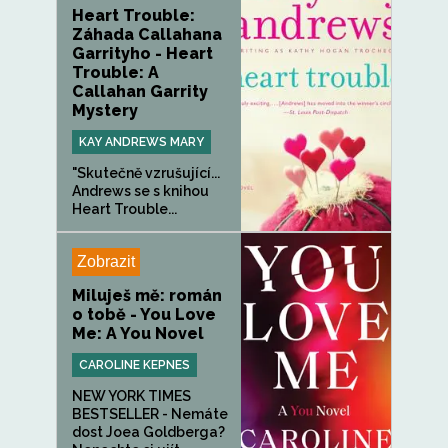
Heart Trouble:
Záhada Callahana
Garrityho - Heart
Trouble: A
Callahan Garrity
Mystery
KAY ANDREWS MARY
"Skutečně vzrušující...
Andrews se s knihou
Heart Trouble...
Zobrazit
Miluješ mě: román
o tobě - You Love
Me: A You Novel
CAROLINE KEPNES
NEW YORK TIMES
BESTSELLER - Nemáte
dost Joea Goldberga?