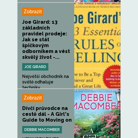
Zobrazit
Joe Girard: 13
základních
pravidel prodeje:
Jak se stát
špičkovým
odborníkem a vést
skvělý život -...
JOE GIRARD
Největší obchodník na
světě odhaluje
techniky...
Zobrazit
Dívčí průvodce na
cestě dál - A Girl's
Guide to Moving on
DEBBIE MACOMBER