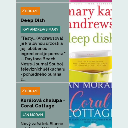
Zobrazit
Deep Dish
KAY ANDREWS MARY
"Tasty... (Andrewsová)
je královnou drzosti a
její oblíbenou
ingrediencí je pomsta."
-- Daytona Beach
News-Journal Souboj
televizních šéfkuchařů
- pohledného burana
z...
Zobrazit
Korálová chalupa -
Coral Cottage
JAN MORAN
Nový začátek. Slunné