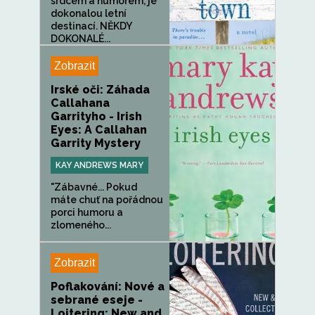
srdcem a humorem, je
dokonalou letní
destinací. NĚKDY
DOKONALÉ...
Zobrazit
Irské oči: Záhada
Callahana
Garrityho - Irish
Eyes: A Callahan
Garrity Mystery
KAY ANDREWS MARY
"Zábavné... Pokud
máte chuť na pořádnou
porci humoru a
zlomeného...
Zobrazit
Poflakování: Nové a
sebrané eseje -
Loitering: New and