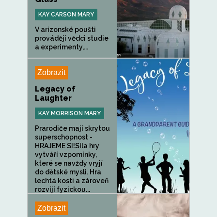
KAY CARSON MARY
V arizonské poušti
provádějí vědci studie
a experimenty,...
Zobrazit
Legacy of
Laughter
KAY MORRISON MARY
Prarodiče mají skrytou
superschopnost -
HRAJEME SI!Síla hry
vytváří vzpomínky,
které se navždy vryjí
do dětské mysli. Hra
lechtá kosti a zároveň
rozvíjí fyzickou...
Zobrazit