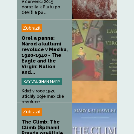
V červenci 2015
dorazila k Plutu po
devíti a půl...
Zobrazit
Orel a panna:
Národ a kulturní
revoluce v Mexiku,
1920-1940 - The
Eagle and the
Virgin: Nation
and...
KAY VAUGHAN MARY
Když v roce 1920
utichly boje mexické
revoluce,...
Zobrazit
The Climb: The
Climb (Šplhání)
Pravda osvětluje