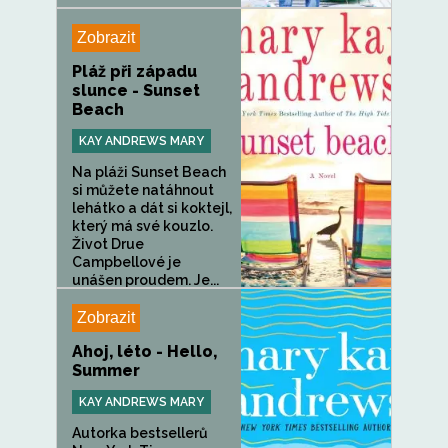
Zobrazit
Pláž při západu
slunce - Sunset
Beach
KAY ANDREWS MARY
Na pláži Sunset Beach
si můžete natáhnout
lehátko a dát si koktejl,
který má své kouzlo.
Život Drue
Campbellové je
unášen proudem. Je...
Zobrazit
Ahoj, léto - Hello,
Summer
KAY ANDREWS MARY
Autorka bestsellerů