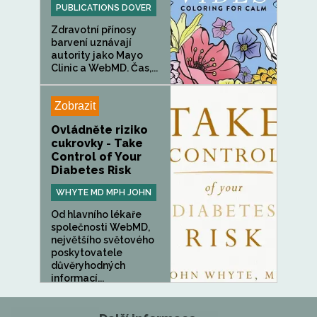
PUBLICATIONS DOVER
Zdravotní přínosy
barvení uznávají
autority jako Mayo
Clinic a WebMD. Čas,...
Zobrazit
Ovládněte riziko
cukrovky - Take
Control of Your
Diabetes Risk
WHYTE MD MPH JOHN
Od hlavního lékaře
společnosti WebMD,
největšího světového
poskytovatele
důvěryhodných
informací...