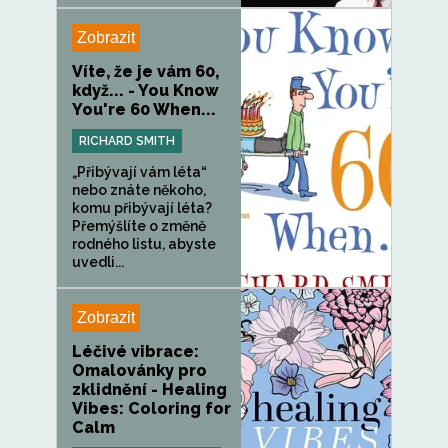
Zobrazit
Víte, že je vám 60,
když... - You Know
You're 60 When...
RICHARD SMITH
„Přibývají vám léta“
nebo znáte někoho,
komu přibývají léta?
Přemýšlíte o změně
rodného listu, abyste
uvedli...
Zobrazit
Léčivé vibrace:
Omalovánky pro
zklidnění - Healing
Vibes: Coloring for
Calm