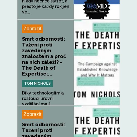
nikdy nechce slyšet, a
přesto je každý rok jen
ve...
Zobrazit
Smrt odbornosti:
Tažení proti
zavedeným
znalostem a proč
na nich záleží? -
The Death of
Expertise:...
TOM NICHOLS
Díky technologiím a
rostoucí úrovni
vzdělání mají...
Zobrazit
Smrt odbornosti:
Tažení proti
zavedeným