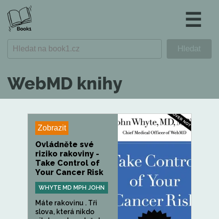
☰
WebMD knihy
Zobrazit
Ovládněte své
riziko rakoviny -
Take Control of
Your Cancer Risk
WHYTE MD MPH JOHN
Máte rakovinu . Tři
slova, která nikdo