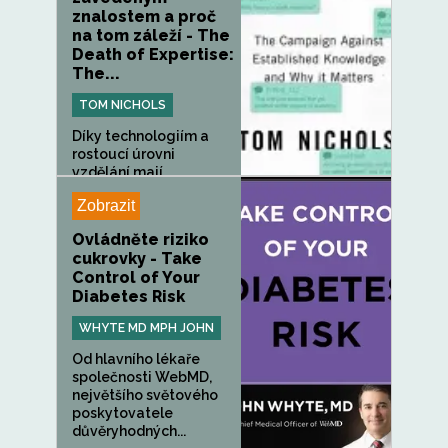
znalostem a proč
na tom záleží - The
Death of Expertise:
The...
TOM NICHOLS
Díky technologiím a
rostoucí úrovni
vzdělání mají...
Zobrazit
Ovládněte riziko
cukrovky - Take
Control of Your
Diabetes Risk
WHYTE MD MPH JOHN
Od hlavního lékaře
společnosti WebMD,
největšího světového
poskytovatele
důvěryhodných...