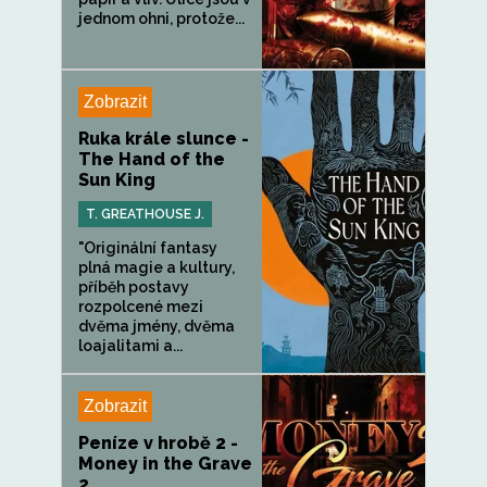
jednom ohni, protože...
Zobrazit
Ruka krále slunce -
The Hand of the
Sun King
T. GREATHOUSE J.
"Originální fantasy
plná magie a kultury,
příběh postavy
rozpolcené mezi
dvěma jmény, dvěma
loajalitami a...
Zobrazit
Peníze v hrobě 2 -
Money in the Grave
2