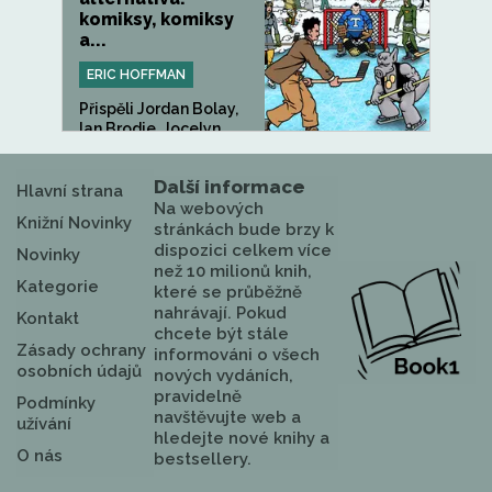
komiksy, komiksy
a...
ERIC HOFFMAN
Přispěli Jordan Bolay,
Ian Brodie, Jocelyn
Sakal...
Další informace
Hlavní strana
Na webových
Knižní Novinky
stránkách bude brzy k
dispozici celkem více
Novinky
než 10 milionů knih,
Kategorie
které se průběžně
nahrávají. Pokud
Kontakt
chcete být stále
Zásady ochrany
informováni o všech
osobních údajů
nových vydáních,
pravidelně
Podmínky
navštěvujte web a
užívání
hledejte nové knihy a
O nás
bestsellery.