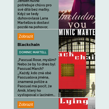
Jensen nutně
potřebuje chůvu pro
své dítě bez matky.
Když se tedy
duhovovlasá Lana
Martellová dostaví
pozdě na pohovor,
navzdory...
Zobrazit
Blackchain
DOMINIC MARTELL
„Pascual Rose, myslím?
Nebo že by to dnes byl
Pascual March?
„.Každý, kdo zná obě
Pascualova jména,
znamená potíže a
Pascual má pocit, že
Amík, který ho
vystopoval v laciném...
Zobrazit