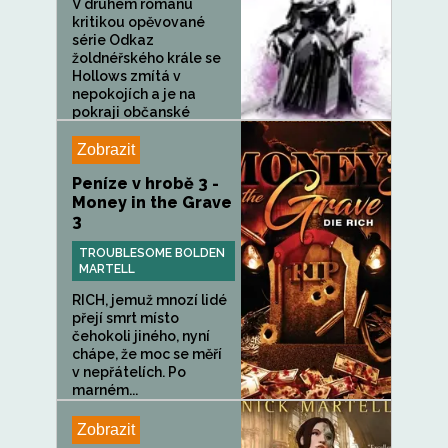
V druhém románu
kritikou opěvované
série Odkaz
žoldnéřského krále se
Hollows zmítá v
nepokojích a je na
pokraji občanské
války,...
Zobrazit
Peníze v hrobě 3 -
Money in the Grave
3
TROUBLESOME BOLDEN
MARTELL
RICH, jemuž mnozí lidé
přejí smrt místo
čehokoli jiného, nyní
chápe, že moc se měří
v nepřátelích. Po
marném...
Zobrazit