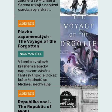
žoldnéřů se Michael a
Serena utkají s nepřízní
osudu, aby získali...
Zobrazit
Plavba
zapomenutých -
The Voyage of the
Forgotten
NICK MARTELL
V tomto zvratově
krásném a epicky
napínavém závěru
fantasy trilogie Odkaz
krále žoldnéřů se
Michael, nechvalně
proslulý...
Zobrazit
Republika noci -
The Republic of
Night