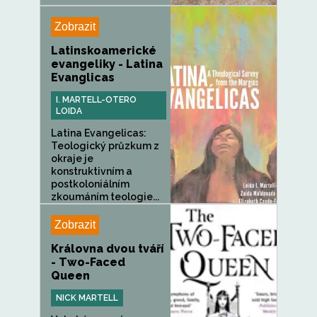
Zobrazit
Latinskoamerické
evangeliky - Latina
Evanglicas
I. MARTELL-OTERO
LOIDA
Latina Evangelicas:
Teologický průzkum z
okraje je
konstruktivním a
postkoloniálním
zkoumáním teologie...
Zobrazit
Královna dvou tváří
- Two-Faced
Queen
NICK MARTELL