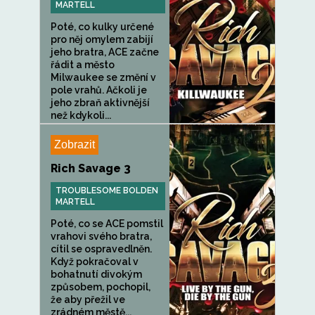
MARTELL
Poté, co kulky určené
pro něj omylem zabijí
jeho bratra, ACE začne
řádit a město
Milwaukee se změní v
pole vrahů. Ačkoli je
jeho zbraň aktivnější
než kdykoli...
Zobrazit
Rich Savage 3
TROUBLESOME BOLDEN
MARTELL
Poté, co se ACE pomstil
vrahovi svého bratra,
cítil se ospravedlněn.
Když pokračoval v
bohatnutí divokým
způsobem, pochopil,
že aby přežil ve
zrádném městě...