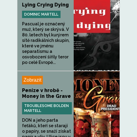
Lying Crying Dying
DOMINIC MARTELL
Pascual je označený
muž, který se skrývá. V
80. letech byl kurýrem
sítě radikálních skupin,
které ve jménu
separatismu a
osvobození šířily teror
po celé Evropě...
Zobrazit
Peníze v hrobě -
Money in the Grave
TROUBLESOME BOLDEN
MARTELL
DON a jeho parta
feťáků, kteří se starají
o papíry, se snaží získat
papír a vliv. Ulice jsou v