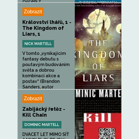
cvičení z...
Zobrazit
Království lhářů, 1 -
The Kingdom of
Liars, 1
NICK MARTELL
V tomto „vynikajícím
fantasy debutu s
poutavým budováním
světa a dobrou
kombinací akce a
postav“ (Brandon
Sanders, autor
bestselleru...
Zobrazit
Zabijácký řetěz -
Kill Chain
DOMINIC MARTELL
DVACET LET MIMO SÍŤ