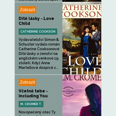
svou moc...
Zobrazit
Dítě lásky - Love
Child
CATHERINE COOKSON
Vydavatelství Simon &
Schuster vydalo román
Catherine Cooksonové
Dítě lásky o ženství na
anglickém venkově 19.
století. Když Anna
Martellová dospívá v...
Zobrazit
Včetně tebe -
Including You
M. CROMER T.
Novopečený otec Ty