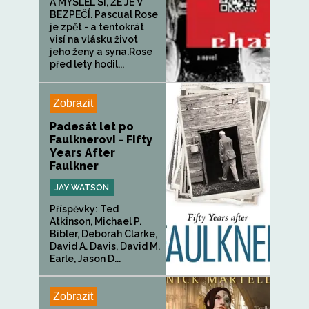
A MYSLEL SI, ŽE JE V
BEZPEČÍ. Pascual Rose
je zpět - a tentokrát
visí na vlásku život
jeho ženy a syna.Rose
před lety hodil...
Zobrazit
Padesát let po
Faulknerovi - Fifty
Years After
Faulkner
JAY WATSON
Příspěvky: Ted
Atkinson, Michael P.
Bibler, Deborah Clarke,
David A. Davis, David M.
Earle, Jason D...
Zobrazit