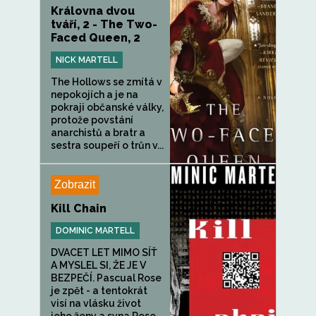
Královna dvou
tváří, 2 - The Two-
Faced Queen, 2
NICK MARTELL
The Hollows se zmítá v
nepokojích a je na
pokraji občanské války,
protože povstání
anarchistů a bratr a
sestra soupeří o trůn v...
Zobrazit
Kill Chain
DOMINIC MARTELL
DVACET LET MIMO SÍŤ
A MYSLEL SI, ŽE JE V
BEZPEČÍ. Pascual Rose
je zpět - a tentokrát
visí na vlásku život