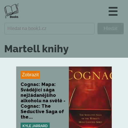
☰
Martell knihy
Zobrazit
Cognac: Mapa:
Svádějící sága
nejžádanějšího
alkoholu na světě -
Cognac: The
Seductive Saga of
the...
KYLE JARRARD