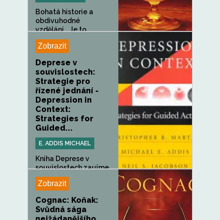
Bohatá historie a
obdivuhodné
vzdělání... Je to...
Zobrazit
Deprese v
souvislostech:
Strategie pro
řízené jednání -
Depression in
Context:
Strategies for
Guided...
E. ADDIS MICHAEL
Kniha Deprese v
souvislostech zaujme
jak...
Zobrazit
Cognac: Koňak:
Svůdná sága
nejžádanějšího