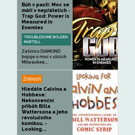
Bůh v pasti: Moc se
měří v nepřátelích -
Trap God: Power is
Measured in
Enemies
TROUBLESOME BOLDEN
MARTELL
Zatímco DIAMOND
bojuje o moc v ulicích
Milwaukee,...
Zobrazit
Hledáte Calvina a
Hobbese:
Nekonvenční
příběh Billa
Wattersona a jeho
revolučního
komiksu. -
Looking...