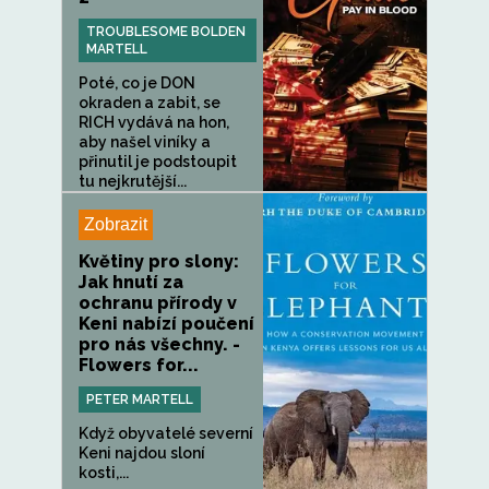
TROUBLESOME BOLDEN
MARTELL
Poté, co je DON
okraden a zabit, se
RICH vydává na hon,
aby našel viníky a
přinutil je podstoupit
tu nejkrutější...
Zobrazit
Květiny pro slony:
Jak hnutí za
ochranu přírody v
Keni nabízí poučení
pro nás všechny. -
Flowers for...
PETER MARTELL
Když obyvatelé severní
Keni najdou sloní
kosti,...