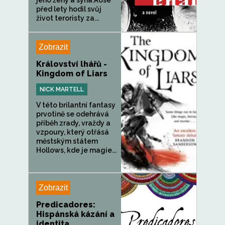
jeho ženy a syna.Rose
před lety hodil svůj
život teroristy za...
Zobrazit
Království lhářů -
Kingdom of Liars
NICK MARTELL
V této brilantní fantasy
prvotině se odehrává
příběh zrady, vraždy a
vzpoury, který otřásá
městským státem
Hollows, kde je magie...
Zobrazit
Predicadores:
Hispánská kázání a
identita