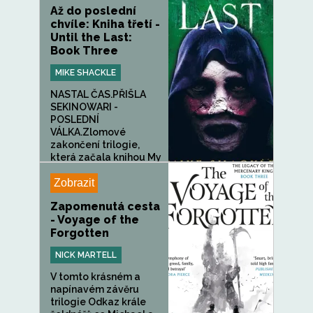
Až do poslední
chvíle: Kniha třetí -
Until the Last:
Book Three
MIKE SHACKLE
NASTAL ČAS.PŘIŠLA
SEKINOWARI -
POSLEDNÍ
VÁLKA.Zlomové
zakončení trilogie,
která začala knihou My
jsme...
Zobrazit
Zapomenutá cesta
- Voyage of the
Forgotten
NICK MARTELL
V tomto krásném a
napínavém závěru
trilogie Odkaz krále