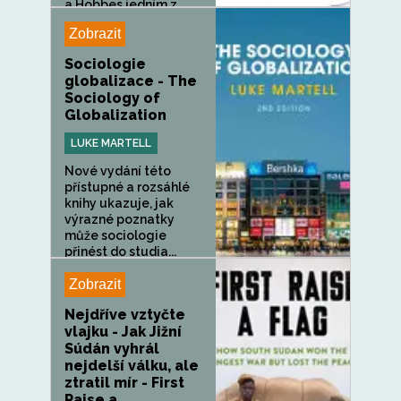
a Hobbes jedním z...
Zobrazit
Sociologie
globalizace - The
Sociology of
Globalization
LUKE MARTELL
Nové vydání této
přístupné a rozsáhlé
knihy ukazuje, jak
výrazné poznatky
může sociologie
přinést do studia...
Zobrazit
Nejdříve vztyčte
vlajku - Jak Jižní
Súdán vyhrál
nejdelší válku, ale
ztratil mír - First
Raise a...