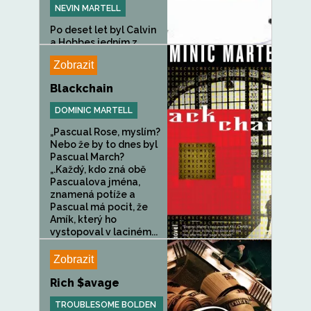
NEVIN MARTELL
Po deset let byl Calvin
a Hobbes jedním z...
Zobrazit
Blackchain
DOMINIC MARTELL
„Pascual Rose, myslím?
Nebo že by to dnes byl
Pascual March?
„.Každý, kdo zná obě
Pascualova jména,
znamená potíže a
Pascual má pocit, že
Amík, který ho
vystopoval v laciném...
Zobrazit
Rich $avage
TROUBLESOME BOLDEN