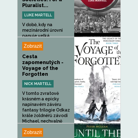
Pluralist...
LUKE MARTELL
V době, kdy na
mezinárodní úrovni
panuje velká...
Zobrazit
Cesta
zapomenutých -
Voyage of the
Forgotten
NICK MARTELL
V tomto zvratově
krásném a epicky
napínavém závěru
fantasy trilogie Odkaz
krále žoldnéřů závodí
Michael, nechvalně
proslulý...
Zobrazit