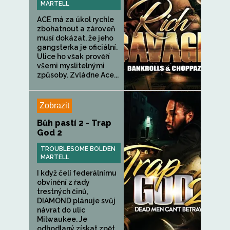
MARTELL
ACE má za úkol rychle
zbohatnout a zároveň
musí dokázat, že jeho
gangsterka je oficiální.
Ulice ho však prověří
všemi myslitelnými
způsoby. Zvládne Ace...
Zobrazit
Bůh pastí 2 - Trap
God 2
TROUBLESOME BOLDEN
MARTELL
I když čelí federálnímu
obvinění z řady
trestných činů,
DIAMOND plánuje svůj
návrat do ulic
Milwaukee. Je
odhodlaný získat zpět