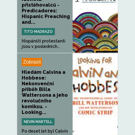
přistěhovalců -
Predicadores:
Hispanic Preaching
and...
TITO MADRAZO
Hispánští protestanti
jsou v posledních...
Zobrazit
Hledám Calvina a
Hobbese:
Nekonvenční
příběh Billa
Wattersona a jeho
revolučního
komiksu. -
Looking...
NEVIN MARTELL
Po deset let byl Calvin