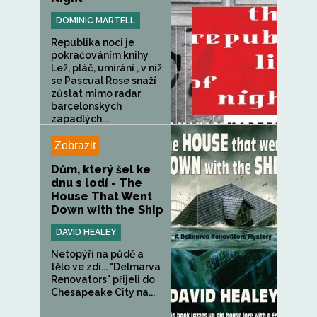
DOMINIC MARTELL
Republika noci je
pokračováním knihy
Lež, pláč, umírání , v níž
se Pascual Rose snaží
zůstat mimo radar
barcelonských
zapadlých...
Zobrazit
Dům, který šel ke
dnu s lodí - The
House That Went
Down with the Ship
DAVID HEALEY
Netopýři na půdě a
tělo ve zdi... "Delmarva
Renovators" přijeli do
Chesapeake City na...