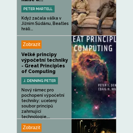
PETER MARTELL
Když začala válka v
Jižním Súdánu, Beatles
hráli...
Zobrazit
Velké principy
výpočetní techniky
- Great Principles
of Computing
J. DENNING PETER
Nový rámec pro
pochopení výpočetní
techniky: ucelený
soubor principů
zahrnující
technologie,...
Zobrazit