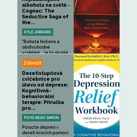
alkoholu na světě -
Cognac: The
Seductive Saga of
the...
KYLE JARRARD
"Bohatá historie a
obdivuhodné
vzdělání... Je to skvělé...
Zobrazit
Desetistupňová
cvičebnice pro
úlevu od deprese:
Kognitivně-
behaviorální
terapie: Příručka
pro...
PSYD REGO SIMON
Porazte depresi v
deseti krocích pomocí