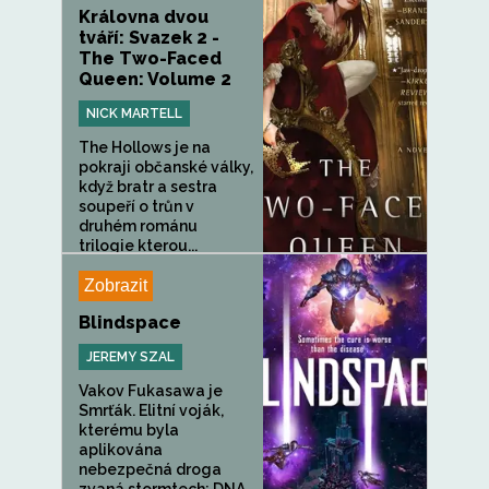
Královna dvou
tváří: Svazek 2 -
The Two-Faced
Queen: Volume 2
NICK MARTELL
The Hollows je na
pokraji občanské války,
když bratr a sestra
soupeří o trůn v
druhém románu
trilogie kterou...
Zobrazit
Blindspace
JEREMY SZAL
Vakov Fukasawa je
Smrťák. Elitní voják,
kterému byla
aplikována
nebezpečná droga