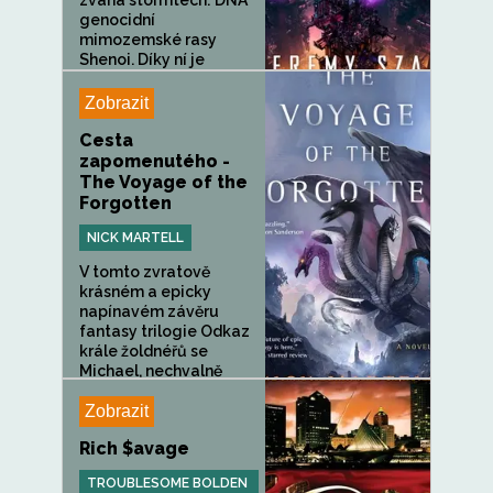
zvaná stormtech: DNA
genocidní
mimozemské rasy
Shenoi. Díky ní je
silnější, rychlejší a
agresivnější. Za...
Zobrazit
Cesta
zapomenutého -
The Voyage of the
Forgotten
NICK MARTELL
V tomto zvratově
krásném a epicky
napínavém závěru
fantasy trilogie Odkaz
krále žoldnéřů se
Michael, nechvalně
proslulý...
Zobrazit
Rich $avage
TROUBLESOME BOLDEN