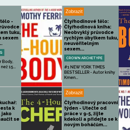
Zobrazit
tělo -
Čtyřhodinové tělo:
růvodce
Čtyřhodinová kniha:
kem tuku,
Neobvyklý průvodce
m sexem
rychlým úbytkem tuku,
..
neuvěřitelným
sexem...
NG
CROWN ARCHETYPE
r Body,
než 15...
#1 NEW YORK TIMES
BESTSELLER - Autor knihy
Kmen...
Zobrazit
kuchař:
Čtyřhodinový pracovní
esta k
týden - Utečte od
t jako
práce v 9-5, žijte
naučit se
kdekoli a přidejte se k
novým boháčům...