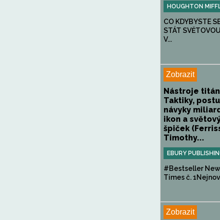
HOUGHTON MIFFL
CO KDYBYSTE S
STÁT SVĚTOVOU
V...
Zobrazit
Nástroje titán
Taktiky, post
návyky miliar
ikon a světov
špiček (Ferris
Timothy...
EBURY PUBLISHI
#Bestseller New
Times č. 1Nejnově
Zobrazit