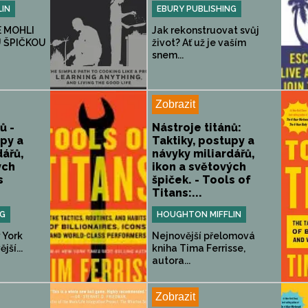
IN
EBURY PUBLISHING
E MOHLI
Jak rekonstruovat svůj
 ŠPIČKOU
život? Ať už je vaším
snem...
Zobrazit
ů -
Nástroje titánů:
upy a
Taktiky, postupy a
dářů,
návyky miliardářů,
ých
ikon a světových
s
špiček. - Tools of
Titans:...
NG
HOUGHTON MIFFLIN
 York
Nejnovější přelomová
jší...
kniha Tima Ferrisse,
autora...
Zobrazit