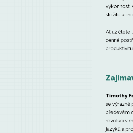
výkonnosti v
složité konc
Ať už čtete
cenné postř
produktivitu
Zajímav
Timothy Fe
se výrazně p
především d
revoluci v m
jazyků a pr