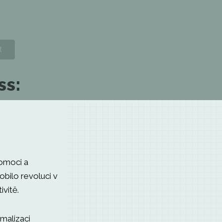
ss:
pomoci a
obilo revoluci v
vitě.
malizaci