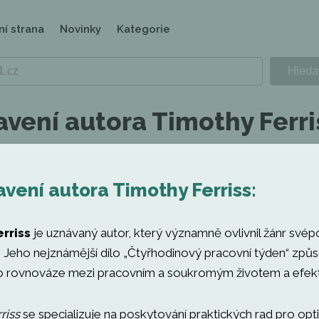
ní strana
Novinky
Kategorie
avení autora Timothy Ferri
vení autora Timothy Ferriss:
rriss
je uznávaný autor, který významně ovlivnil žánr své
. Jeho nejznámější dílo „Čtyřhodinový pracovní týden“ způs
í o rovnováze mezi pracovním a soukromým životem a efekti
riss
se specializuje na poskytování praktických rad pro opti