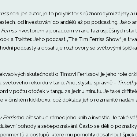
riss
není jen autor, je to polyhistor s různorodými zájmy a 
astech, od investování do andělů až po podcasting. Jako a
Ferriss
investorem a poradcem v rané fázi úspěšných start
ook a Twitter. Jeho podcast „The Tim Ferriss Show“ je trv
chodní podcasty a obsahuje rozhovory se světovými špička
kvapivých skutečností o Timovi Ferrissovi je jeho role drži
 světového rekordu v tanci. Ano, slyšíte správně -
Timothy 
ord v počtu otoček v tangu za jednu minutu. Je také držite
le v čínském kickboxu, což dokládá jeho rozmanité nadání 
 Ferriss
ho přesahuje rámec jeho knih a investic. Je také v
uševní pohody a sebepoznávání. Často se dělí o poznatky
xperimentů a postupů, které mu pomohly dosáhnout špičk