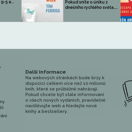
9-5 a...
Pokud sníte o úniku z
dnešního rychlého světa,...
y
Další informace
Na webových stránkách bude brzy k
dispozici celkem více než 10 milionů
knih, které se průběžně nahrávají.
Pokud chcete být stále informováni
o všech nových vydáních, pravidelně
ny
navštěvujte web a hledejte nové
jů
knihy a bestsellery.
vání