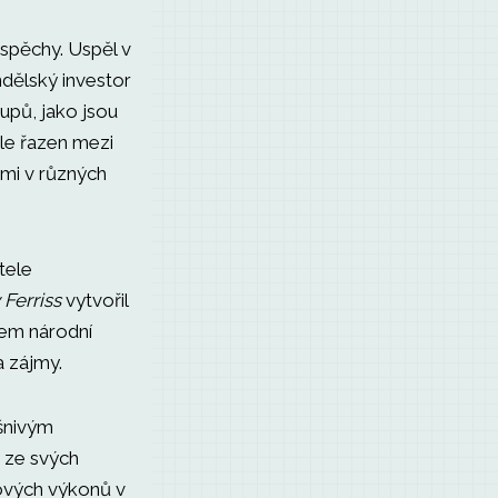
úspěchy. Uspěl v
ndělský investor
upů, jako jsou
ale řazen mezi
mi v různých
tele
Ferriss
vytvořil
lem národní
a zájmy.
ášnivým
 ze svých
ových výkonů v