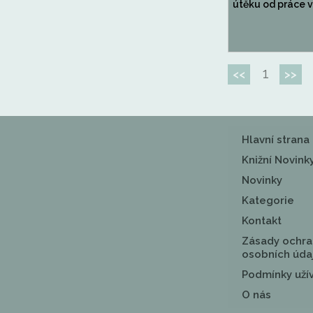
útěku od práce v 
1
<<
>>
Hlavní strana
Knižní Novink
Novinky
Kategorie
Kontakt
Zásady ochra
osobních úda
Podmínky uží
O nás