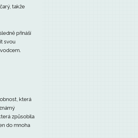
čarý, takže
ledně přináší
it svou
ůvodcem.
osobnost, která
 známý
která způsobila
ložen do mnoha