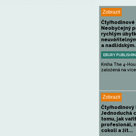
Zobrazit
Čtyřhodinové 
Neobyčejný p
rychlým úbyt
neuvěřitelný
a nadlidským.
EBURY PUBLISHI
Kniha The 4-Hou
založená na více 
Zobrazit
Čtyřhodinový 
Jednoduchá c
tomu, jak vaři
profesionál, 
cokoli a žít...