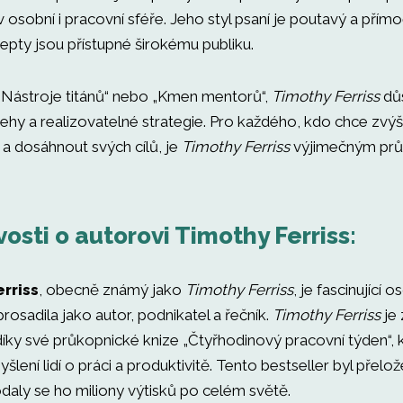
 osobní i pracovní sféře. Jeho styl psaní je poutavý a přímo
epty jsou přístupné širokému publiku.
 „Nástroje titánů“ nebo „Kmen mentorů“,
Timothy Ferriss
důs
ehy a realizovatelné strategie. Pro každého, kdo chce zvýš
 a dosáhnout svých cílů, je
Timothy Ferriss
výjimečným pr
osti o autorovi Timothy Ferriss:
rriss
, obecně známý jako
Timothy Ferriss
, je fascinující 
rosadila jako autor, podnikatel a řečník.
Timothy Ferriss
je
íky své průkopnické knize „Čtyřhodinový pracovní týden“, 
yšlení lidí o práci a produktivitě. Tento bestseller byl pře
odaly se ho miliony výtisků po celém světě.