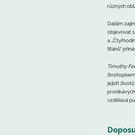
různých obl
Dalším zají
objevovat s
a „Čtyřhodi
titánů“ přiná
Timothy Fer
životopisem 
jejich život
pronikavýc
vzdělává pu
Doposu