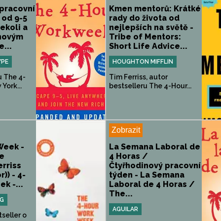
 pracovní
Kmen mentorů: Krátké
 od 9-5
rady do života od
dekoli a
nejlepších na světě -
 novým
Tribe of Mentors:
...
Short Life Advice...
YPE
HOUGHTON MIFFLIN
u The 4-
Tim Ferriss, autor
York...
bestselleru The 4-Hour...
Zobrazit
Week -
La Semana Laboral de
fe
4 Horas /
erriss
Čtyřhodinový pracovní
)) - 4-
týden - La Semana
k -...
Laboral de 4 Horas /
The...
NG
AGUILAR
seller o