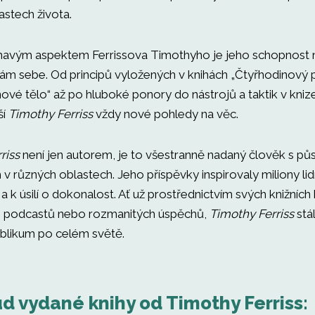
astech života.
mavým aspektem Ferrissova Timothyho je jeho schopnost 
ám sebe. Od principů vyložených v knihách „Čtyřhodinový 
nové tělo“ až po hluboké ponory do nástrojů a taktik v kniz
ší
Timothy Ferriss
vždy nové pohledy na věc.
riss
není jen autorem, je to všestranně nadaný člověk s p
v různých oblastech. Jeho příspěvky inspirovaly miliony lidí
ů a k úsilí o dokonalost. Ať už prostřednictvím svých knižních
h podcastů nebo rozmanitých úspěchů,
Timothy Ferriss
stá
blikum po celém světě.
d vydané knihy od Timothy Ferriss: