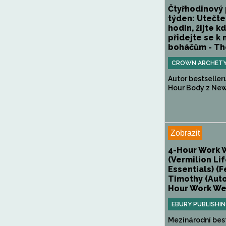
Čtyřhodinový
týden: Utečte
hodin, žijte k
přidejte se k
boháčům - The
CROWN ARCHET
Autor bestseller
Hour Body z New 
Zobrazit
4-Hour Work 
(Vermilion Li
Essentials) (F
Timothy (Autor
Hour Work Wee
EBURY PUBLISHI
Mezinárodní best