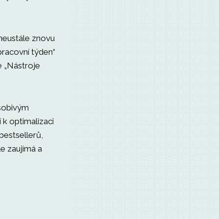
neustále znovu
pracovní týden“
e „Nástroje
ůsobivým
 k optimalizaci
 bestsellerů,
le zaujímá a