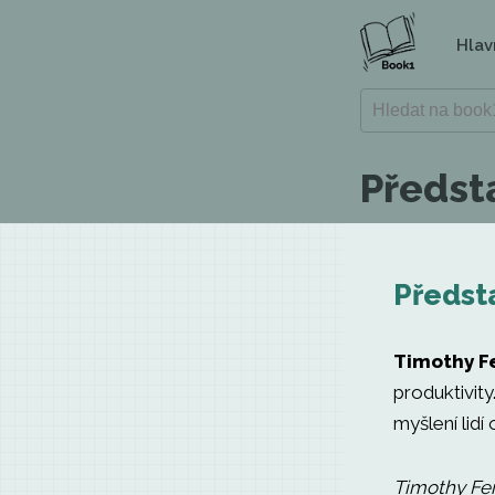
Hlav
Předst
Předsta
Timothy Fe
produktivity
myšlení lid
Timothy Fer