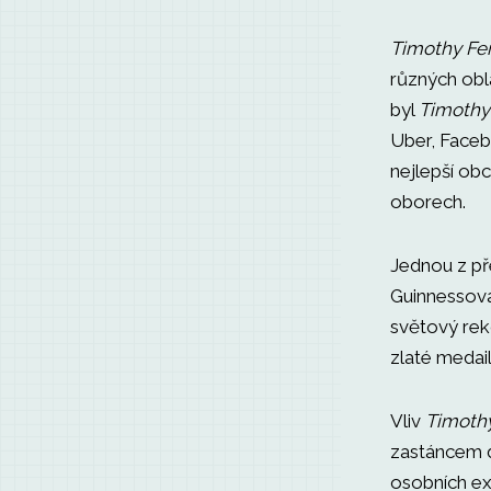
Timothy Fer
různých obl
byl
Timothy 
Uber, Faceb
nejlepší ob
oborech.
Jednou z pře
Guinnessova
světový rek
zlaté medai
Vliv
Timothy
zastáncem d
osobních e