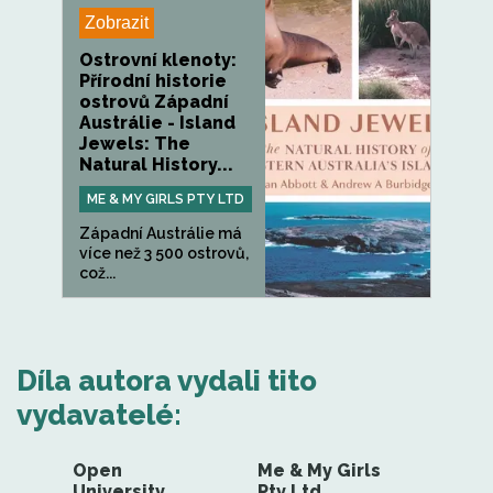
Zobrazit
Ostrovní klenoty:
Přírodní historie
ostrovů Západní
Austrálie - Island
Jewels: The
Natural History...
ME & MY GIRLS PTY LTD
Západní Austrálie má
více než 3 500 ostrovů,
což...
Díla autora vydali tito
vydavatelé:
Open
Me & My Girls
University
Pty Ltd