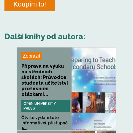
Koupím to!
Další knihy od autora:
Zobrazit
Příprava na výuku
na středních
školách: Průvodce
studenta učitelství
profesními
otázkami...
OPEN UNIVERSITY
PRESS
Čtvrté vydání této
informativní, přístupné
a...