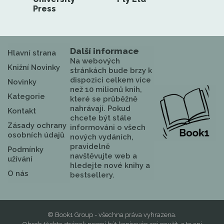
Press
Další informace
Hlavní strana
Na webových
Knižní Novinky
stránkách bude brzy k
dispozici celkem více
Novinky
než 10 milionů knih,
Kategorie
které se průběžně
nahrávají. Pokud
Kontakt
chcete být stále
Zásady ochrany
informováni o všech
osobních údajů
nových vydáních,
pravidelně
Podmínky
navštěvujte web a
užívání
hledejte nové knihy a
O nás
bestsellery.
© Book1 Group - všechna práva vyhrazena.