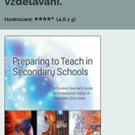
vzdělávání.
⭐
⭐
⭐
⭐
⭐
Hodnocení:
(4,6
z 5)