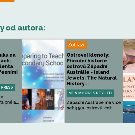
hy od autora:
Zobrazit
ýuku na
Ostrovní klenoty:
lách:
Přírodní historie
denta
ostrovů Západní
ofesními
Austrálie - Island
Jewels: The Natural
History...
 PRESS
ME & MY GIRLS PTY LTD
to
tupné a...
Západní Austrálie má více
než 3 500 ostrovů, což...