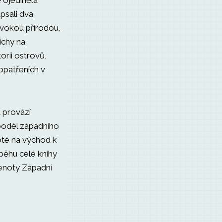
ě ojedinělá
apsali dva
divokou přírodou,
ichy na
orii ostrovů,
opatřeních v
 provází
 podél západního
oté na východ k
běhu celé knihy
lenoty Západní