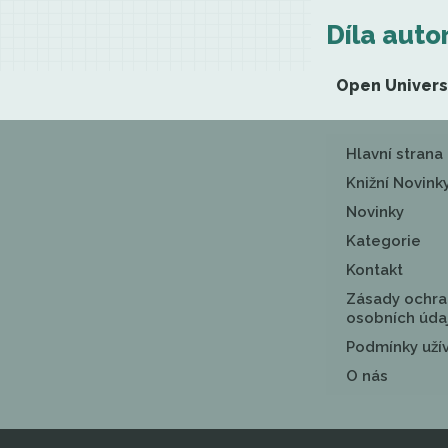
Díla auto
Open Univers
Hlavní strana
Knižní Novink
Novinky
Kategorie
Kontakt
Zásady ochra
osobních úda
Podmínky uží
O nás