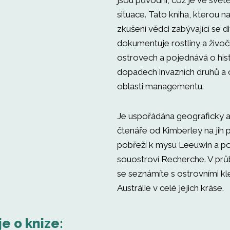
jsou původní, což je ve svět
situace. Tato kniha, kterou n
zkušení vědci zabývající se 
dokumentuje rostliny a živoč
ostrovech a pojednává o hist
dopadech invazních druhů a 
oblasti managementu.
Je uspořádána geograficky a
čtenáře od Kimberley na jih
pobřeží k mysu Leeuwin a p
souostroví Recherche. V prů
se seznámíte s ostrovními k
Austrálie v celé jejich kráse.
je o knize: