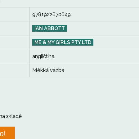
9781922670649
IAN ABBOTT
ME & MY GIRLS PTY LTD
angličtina
Měkká vazba
na skladě.
o!