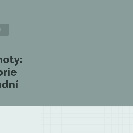
noty:
orie
adní