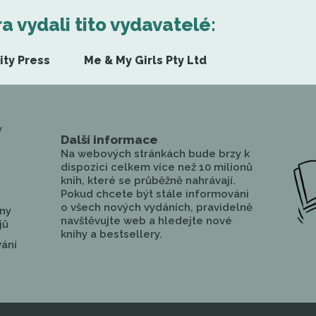
ra vydali tito vydavatelé:
ity Press
Me & My Girls Pty Ltd
y
Další informace
Na webových stránkách bude brzy k
dispozici celkem více než 10 milionů
knih, které se průběžně nahrávají.
Pokud chcete být stále informováni
o všech nových vydáních, pravidelně
ny
navštěvujte web a hledejte nové
jů
knihy a bestsellery.
vání