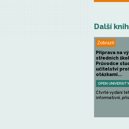
Další kni
Zobrazit
Příprava na v
středních ško
Průvodce stu
učitelství pr
otázkami...
OPEN UNIVERSITY
Čtvrté vydání té
informativní, přís