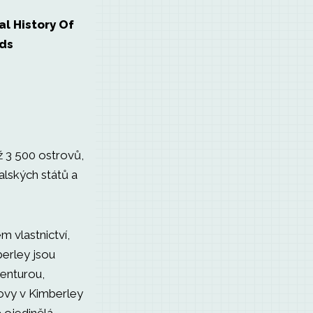
al History Of
nds
ž 3 500 ostrovů,
alských států a
m vlastnictví,
berley jsou
genturou,
ovy v Kimberley