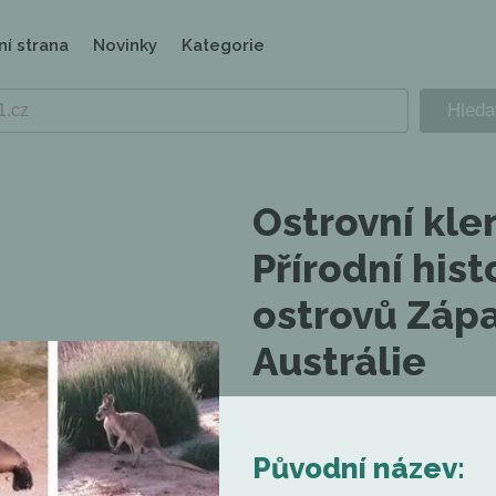
ní strana
Novinky
Kategorie
Ostrovní kle
Přírodní hist
ostrovů Záp
Austrálie
Původní název: