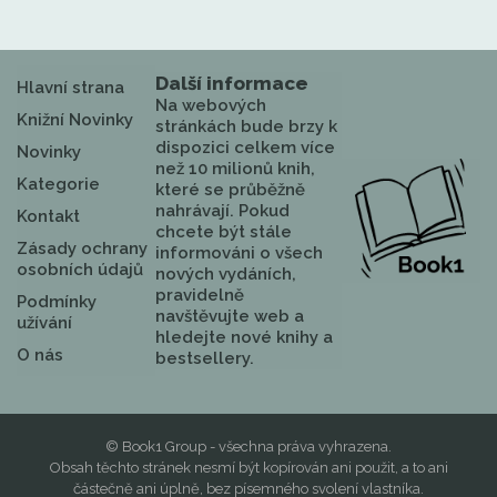
Další informace
Hlavní strana
Na webových
Knižní Novinky
stránkách bude brzy k
dispozici celkem více
Novinky
než 10 milionů knih,
Kategorie
které se průběžně
nahrávají. Pokud
Kontakt
chcete být stále
Zásady ochrany
informováni o všech
osobních údajů
nových vydáních,
pravidelně
Podmínky
navštěvujte web a
užívání
hledejte nové knihy a
O nás
bestsellery.
© Book1 Group - všechna práva vyhrazena.
Obsah těchto stránek nesmí být kopírován ani použit, a to ani
částečně ani úplně, bez písemného svolení vlastníka.