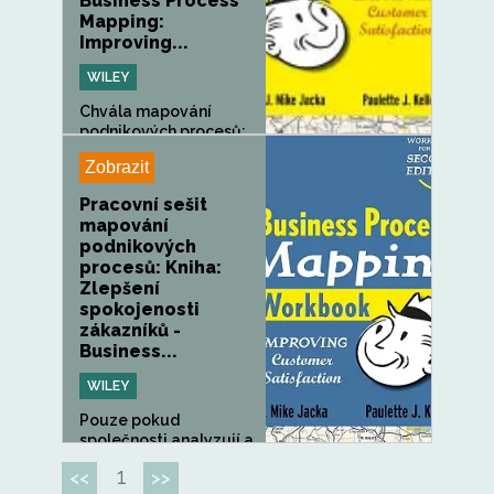
Business Process
Mapping:
Improving...
WILEY
Chvála mapování
podnikových procesů:
Spokojenost...
Zobrazit
Pracovní sešit
mapování
podnikových
procesů: Kniha:
Zlepšení
spokojenosti
zákazníků -
Business...
WILEY
Pouze pokud
společnosti analyzují a
zlepšují své...
1
<<
>>