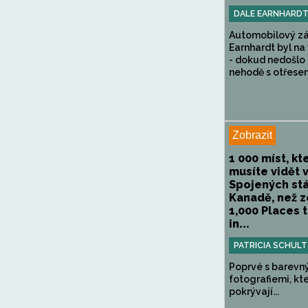
DALE EARNHARDT
Automobilový z
Earnhardt byl na 
- dokud nedošlo
nehodě s otřesem
Zobrazit
1 000 míst, kt
musíte vidět 
Spojených st
Kanadě, než z
1,000 Places 
in...
PATRICIA SCHUL
Poprvé s barevn
fotografiemi, kt
pokrývají...