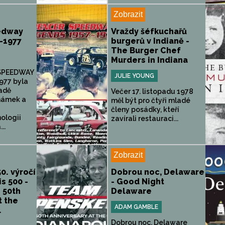
Zobrazit
edway
Vraždy šéfkuchařů
-1977
burgerů v Indianě -
The Burger Chef
Murders in Indiana
 SPEEDWAY
JULIE YOUNG
977 byla
adě
Večer 17. listopadu 1978
námek a
měl být pro čtyři mladé
členy posádky, kteří
ologii
zavírali restauraci...
..
Zobrazit
0. výročí
Dobrou noc, Delaware
s 500 -
- Good Night
 50th
Delaware
t the
ADAM GAMBLE
.
Dobrou noc, Delaware