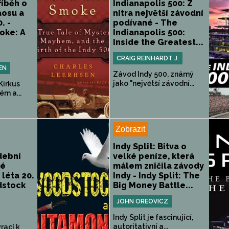
říběh o
Indianapolis 500: Z
aosu a
nitra největší závodní
. -
podívané - The
oke: A
Indianapolis 500:
Inside the Greatest...
CRAIG REINHARDT J.
EN
Závod Indy 500, známý
jako "největší závodní...
(Kirkus
ém a...
Zobrazit
Indy Split: Bitva o
dební
velké peníze, která
ré
málem zničila závody
 léta 20.
Indy - Indy Split: The
dstock
Big Money Battle...
JOHN OREOVICZ
Indy Split je fascinující,
autoritativní a...
vrací k