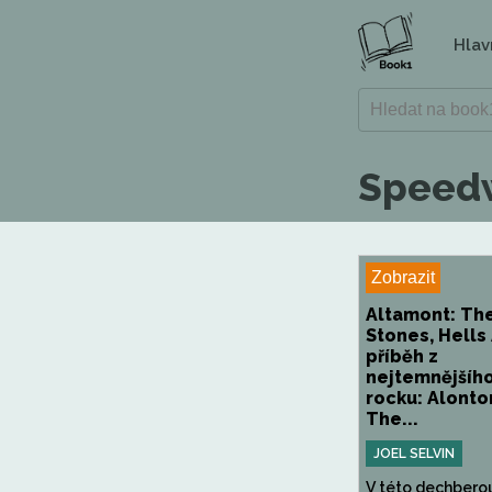
Hlav
Speedw
Zobrazit
Altamont: The
Stones, Hells
příběh z
nejtemnějšíh
rocku: Alonto
The...
JOEL SELVIN
V této dechbero