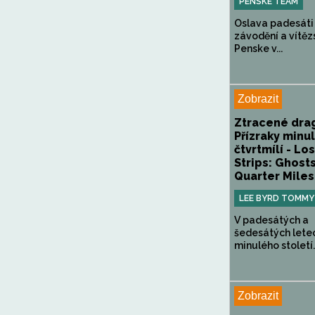
PENSKE TEAM
Oslava padesáti 
závodění a vítěz
Penske v...
Zobrazit
Ztracené drag
Přízraky minu
čtvrtmílí - Lo
Strips: Ghost
Quarter Miles.
LEE BYRD TOMMY
V padesátých a
šedesátých lete
minulého století..
Zobrazit