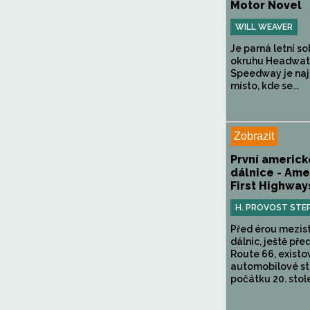
Motor Novel
WILL WEAVER
Je parná letní s
okruhu Headwat
Speedway je na
místo, kde se...
Zobrazit
První americk
dálnice - Ame
First Highway
H. PROVOST STE
Před érou mezis
dálnic, ještě př
Route 66, existo
automobilové st
počátku 20. stolet