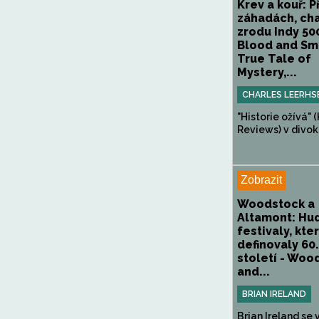
Krev a kouř: P
záhadách, ch
zrodu Indy 500
Blood and Sm
True Tale of
Mystery,...
CHARLES LEERHS
"Historie ožívá" 
Reviews) v divok
Zobrazit
Woodstock a
Altamont: Hu
festivaly, kte
definovaly 60.
století - Woo
and...
BRIAN IRELAND
Brian Ireland se 