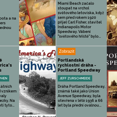
Miami Beach začalo
stoupat na vrchol
světového letoviska, když
sem před rokem 1920
obota a na
přijel Carl Fisher, stavitel
ers
Indianapolis Motor
jednou
Speedway. Vábení
"světového hřiště" bylo...
Zobrazit
é
Portlandská
rica's
rychlostní dráha -
s
Portland Speedway
PHEN
JEFF ZURSCHMEIDE
tátních
Dráha Portland Speedway,
ed vznikem
známá také jako Union
valy
Avenue Speedway, byla
ezky. Na
otevřena v létě 1936 a 66
í tyto...
let byla přední oválnou...