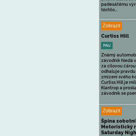
padesátému výr
těchto...
Zobrazit
Curtiss Hill
PAU
Známý automob
závodník hledá v
za cílovou čárou
odhaluje pravdu
zmizení svého ko
Curtiss Hill je mil
filantrop a prosl
závodník se psem
Zobrazit
Špína sobotní
Motoristický 
Saturday Night