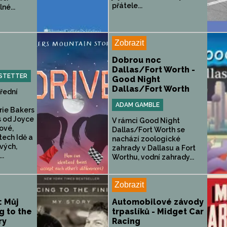
přátele...
lné...
Zobrazit
Dobrou noc
Dallas/Fort Worth -
STETTER
Good Night
Dallas/Fort Worth
třední
ADAM GAMBLE
rie Bakers
s od Joyce
V rámci Good Night
ové,
Dallas/Fort Worth se
tech Idě a
nachází zoologické
vých,
zahrady v Dallasu a Fort
..
Worthu, vodní zahrady...
Zobrazit
: Můj
Automobilové závody
g to the
trpaslíků - Midget Car
ry
Racing