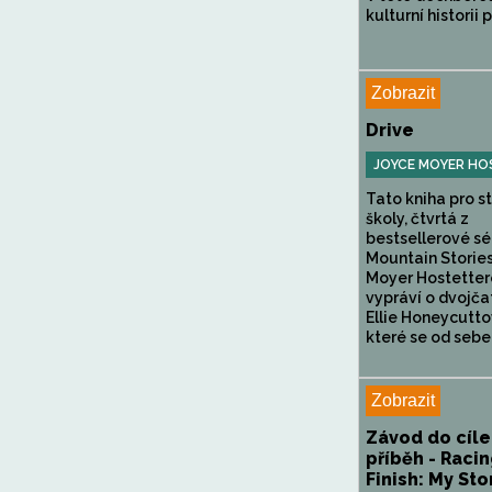
kulturní historii p
Zobrazit
Drive
JOYCE MOYER HO
Tato kniha pro s
školy, čtvrtá z
bestsellerové sé
Mountain Storie
Moyer Hostetter
vypráví o dvojča
Ellie Honeycutto
které se od sebe.
Zobrazit
Závod do cíle
příběh - Racin
Finish: My Sto