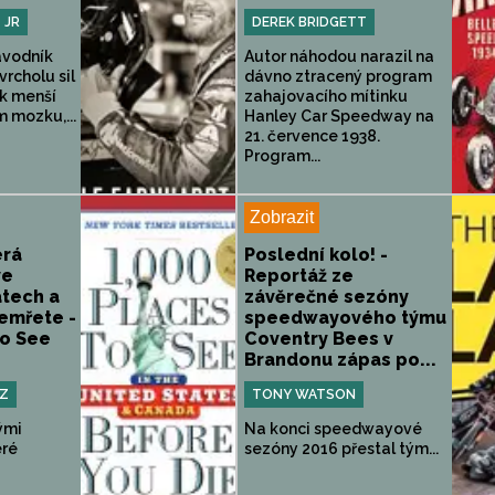
 JR
DEREK BRIDGETT
ávodník
Autor náhodou narazil na
vrcholu sil
dávno ztracený program
 k menší
zahajovacího mítinku
 mozku,...
Hanley Car Speedway na
21. července 1938.
Program...
Zobrazit
erá
Poslední kolo! -
ve
Reportáž ze
átech a
závěrečné sezóny
emřete -
speedwayového týmu
to See
Coventry Bees v
Brandonu zápas po...
TZ
TONY WATSON
ými
Na konci speedwayové
eré
sezóny 2016 přestal tým...