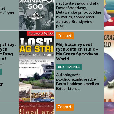
navštívíte závodní dráhu
Dover Speedway,
let
Delawarské přírodovědné
ství týmu
muzeum, zoologickou
zahradu Brandywine,
pláž...
Zobrazit
 stripy:
Můj bláznivý svět
lých
rychlostních silnic -
st Drag
My Crazy Speedway
s of
World
..
BERT HARKINS
Autobiografie
plochodrážního jezdce
Berta Harkinse. Jezdil za
ch
British Lions,...
.
Zobrazit