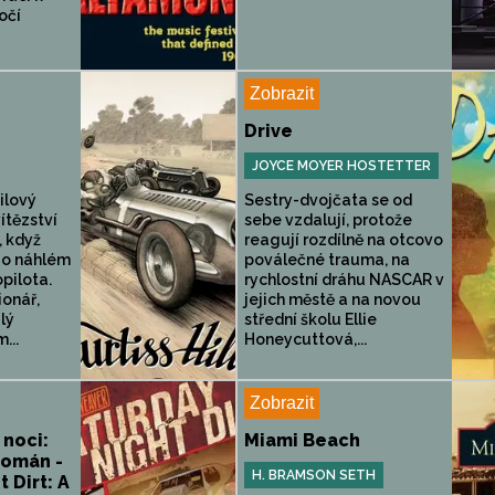
očí
Zobrazit
Drive
JOYCE MOYER HOSTETTER
ilový
Sestry-dvojčata se od
ítězství
sebe vzdalují, protože
, když
reagují rozdílně na otcovo
 o náhlém
poválečné trauma, na
pilota.
rychlostní dráhu NASCAR v
ionář,
jejich městě a na novou
ulý
střední školu Ellie
...
Honeycuttová,...
Zobrazit
 noci:
Miami Beach
román -
H. BRAMSON SETH
 Dirt: A