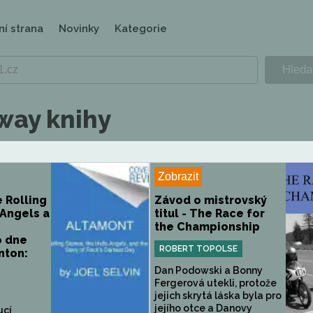
ní strana
Novinky
Kategorie
ay knihy
Zobrazit
 Rolling
Závod o mistrovský
 Angels a
titul - The Race for
the Championship
o dne
ROBERT TOPOLSE
nton:
Dan Podowski a Bonny
Fergerová utekli, protože
jejich skrytá láska byla pro
jejího otce a Danovy
ucí