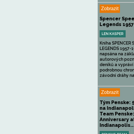
Zobrazit
Spencer Spe
Legends 1957
LEN KASPER
Kniha SPENCER
LEGENDS 1957-1
napsána na zákl
autorových poz
deníků a vypráví
podrobnou chron
závodní dráhy na.
Zobrazit
Tým Penske: 5
na Indianapoli
Team Penske:
Anniversary a
Indianapolis..