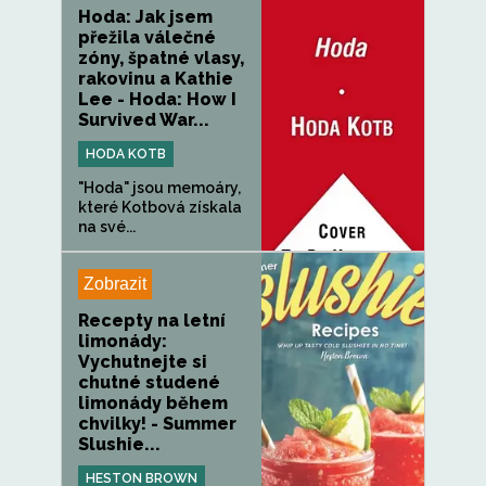
Hoda: Jak jsem
přežila válečné
zóny, špatné vlasy,
rakovinu a Kathie
Lee - Hoda: How I
Survived War...
HODA KOTB
"Hoda" jsou memoáry,
které Kotbová získala
na své...
Zobrazit
Recepty na letní
limonády:
Vychutnejte si
chutné studené
limonády během
chvilky! - Summer
Slushie...
HESTON BROWN