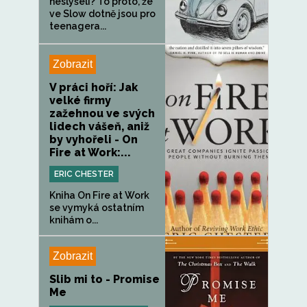
neslyšeli? To proto, že
ve Slow dotně jsou pro
teenagera...
Zobrazit
V práci hoří: Jak
velké firmy
zažehnou ve svých
lidech vášeň, aniž
by vyhořeli - On
Fire at Work:...
ERIC CHESTER
Kniha On Fire at Work
se vymyká ostatním
knihám o...
Zobrazit
Slib mi to - Promise
Me