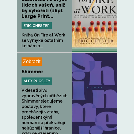
lidech vášeň, aniž
by vyhořeli (16pt
Large Print...
ERIC CHESTER
Kniha On Fire at Work
se vymyká ostatním
knihám o...
Zobrazit
Shimmer
ALEX PUGSLEY
V deseti živě
vyprávěných příbězích
Shimmer sledujeme
postavy, které
procházejí vztahy,
společenskými
normami a překračují
nejrůznější hranice,
když se vzájemně