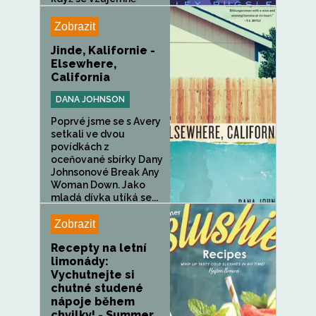
mihotají ve svých...
Zobrazit
Jinde, Kalifornie -
Elsewhere,
California
DANA JOHNSON
Poprvé jsme se s Avery
setkali ve dvou
povídkách z
oceňované sbírky Dany
Johnsonové Break Any
Woman Down. Jako
mladá dívka utíká se...
Zobrazit
Recepty na letní
limonády:
Vychutnejte si
chutné studené
nápoje během
chvilky! - Summer