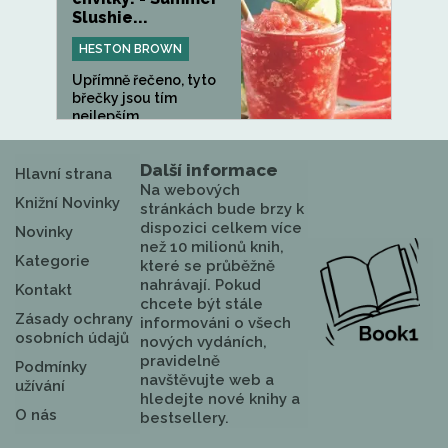
Slushie...
HESTON BROWN
Upřímně řečeno, tyto
břečky jsou tím
nejlepším...
Další informace
Hlavní strana
Na webových
Knižní Novinky
stránkách bude brzy k
dispozici celkem více
Novinky
než 10 milionů knih,
Kategorie
které se průběžně
nahrávají. Pokud
Kontakt
chcete být stále
Zásady ochrany
informováni o všech
osobních údajů
nových vydáních,
pravidelně
Podmínky
navštěvujte web a
užívání
hledejte nové knihy a
O nás
bestsellery.