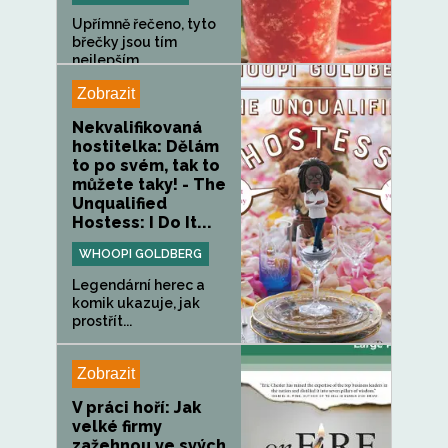
Upřímně řečeno, tyto
břečky jsou tím
nejlepším...
Zobrazit
Nekvalifikovaná
hostitelka: Dělám
to po svém, tak to
můžete taky! - The
Unqualified
Hostess: I Do It...
WHOOPI GOLDBERG
Legendární herec a
komik ukazuje, jak
prostřít...
Zobrazit
V práci hoří: Jak
velké firmy
zažehnou ve svých