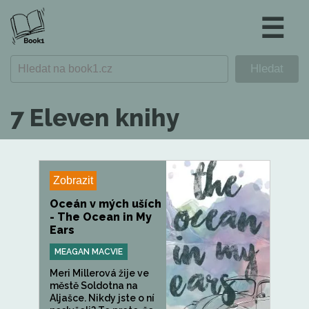
☰
7 Eleven knihy
Zobrazit
Oceán v mých uších
- The Ocean in My
Ears
MEAGAN MACVIE
Meri Millerová žije ve
městě Soldotna na
Aljašce. Nikdy jste o ní