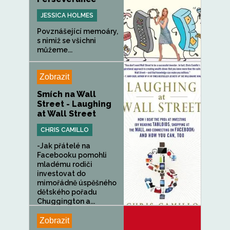
JESSICA HOLMES
Povznášející memoáry,
s nimiž se všichni
můžeme...
Zobrazit
Smích na Wall
Street - Laughing
at Wall Street
CHRIS CAMILLO
-Jak přátelé na
Facebooku pomohli
mladému rodiči
investovat do
mimořádně úspěšného
dětského pořadu
Chuggington a...
Zobrazit