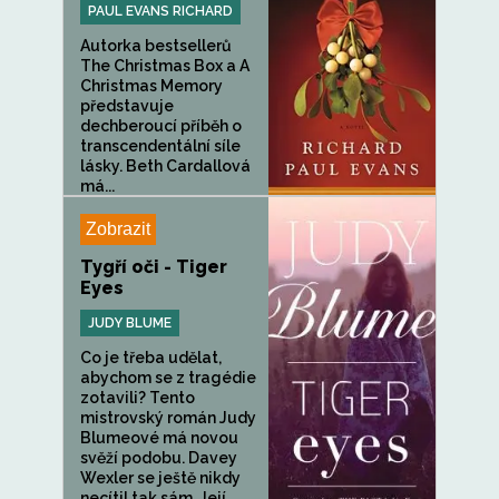
PAUL EVANS RICHARD
Autorka bestsellerů
The Christmas Box a A
Christmas Memory
představuje
dechberoucí příběh o
transcendentální síle
lásky. Beth Cardallová
má...
Zobrazit
Tygří oči - Tiger
Eyes
JUDY BLUME
Co je třeba udělat,
abychom se z tragédie
zotavili? Tento
mistrovský román Judy
Blumeové má novou
svěží podobu. Davey
Wexler se ještě nikdy
necítil tak sám. Její...