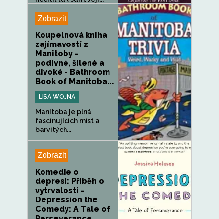
Zobrazit
Koupelnová kniha
zajímavostí z
Manitoby -
podivné, šílené a
divoké - Bathroom
Book of Manitoba...
LISA WOJNA
Manitoba je plná
fascinujících míst a
barvitých...
Zobrazit
Komedie o
depresi: Příběh o
vytrvalosti -
Depression the
Comedy: A Tale of
Perseverance