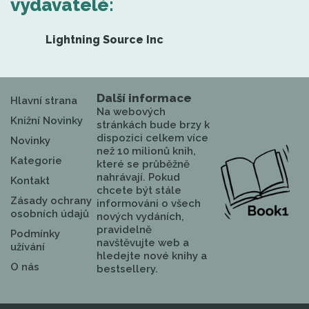
vydavatelé:
Lightning Source Inc
Další informace
Hlavní strana
Na webových
Knižní Novinky
stránkách bude brzy k
dispozici celkem více
Novinky
než 10 milionů knih,
Kategorie
které se průběžně
nahrávají. Pokud
Kontakt
chcete být stále
Zásady ochrany
informováni o všech
osobních údajů
nových vydáních,
pravidelně
Podmínky
navštěvujte web a
užívání
hledejte nové knihy a
O nás
bestsellery.