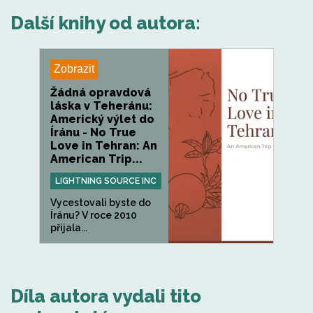
Další knihy od autora:
Zobrazit
Žádná opravdová
láska v Teheránu:
Americký výlet do
Íránu - No True
Love in Tehran: An
American Trip...
LIGHTNING SOURCE INC
Vycestovali byste do
Íránu? V roce 2010
přijala...
Díla autora vydali tito