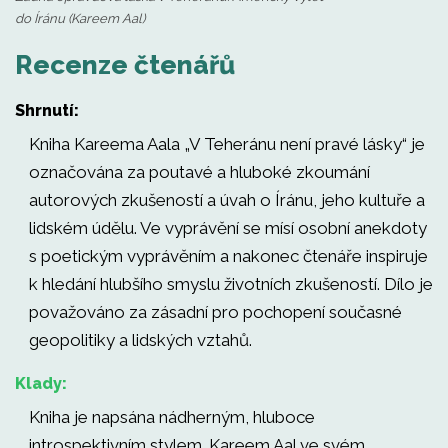
do Íránu (Kareem Aal)
Recenze čtenářů
Shrnutí:
Kniha Kareema Aala „V Teheránu není pravé lásky“ je
označována za poutavé a hluboké zkoumání
autorových zkušeností a úvah o Íránu, jeho kultuře a
lidském údělu. Ve vyprávění se mísí osobní anekdoty
s poetickým vyprávěním a nakonec čtenáře inspiruje
k hledání hlubšího smyslu životních zkušeností. Dílo je
považováno za zásadní pro pochopení současné
geopolitiky a lidských vztahů.
Klady:
Kniha je napsána nádherným, hluboce
introspektivním stylem. Kareem Aal ve svém