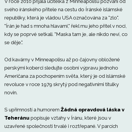
V roce 2010 přijala učitelka z Minneapolisu pozvání od
svého íránského přítele na cestu do Íránské islámské
republiky, která je vládou USA označována za "zlo".
"Írán je had s mnoha hlavami," řekl mu jeho přítel v noci,
kdy se poprvé setkali. "Maska tam je, ale nikdo neví, co
se děje.".
Od kavárny v Minneapolisu až po čajovny obložené
perskými koberci sledujte osobní výpravu jednoho
Američana za pochopením světa, který je od islámské
revoluce v roce 1979 skrytý pod negativními titulky
novin.
S upřímností a humorem
Žádná opravdová láska v
Teheránu
popisuje vztahy v Íránu, které jsou v
uzavřené společnosti trvalé i roztřepané. V parcích