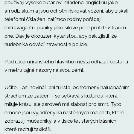
používají vysokooktanoví mládenci angličtinu jako
afrodiziakum a jsou ochotni riskovat vězení, aby získali
telefonní čísla žen, zatímco rodiny pořádají
extravagantní pikniky jako silové pole proti frustracím
dne. Dav je okouzlen kytaristou, aby pak zjistil, že
hudebníka odvádí mravnostní policie.
Pod ulicemi íránského hlavního města odhalují cestující
v metru tajné názory na svou zemi.
Učitel - ani novinář, ani turista, ochromený halucinačním
strachem ze zatčení - se setkává s kulturou, která
miluje krásu, ale zároveň má slabost pro smrt. Tyto
emoce jsou vyjádřeny na nástěnných malbách, které
zobrazují mučedníky, a v tisíce let starých básních,
které recitují taxikáři.