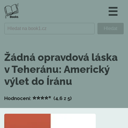
☰
Žádná opravdová láska
v Teheránu: Americký
výlet do Íránu
⭐
⭐
⭐
⭐
⭐
Hodnocení:
(4,6
z 5)