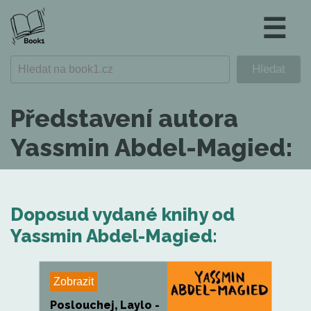
☰
Představení autora
Yassmin Abdel-Magied:
Doposud vydané knihy od
Yassmin Abdel-Magied:
Zobrazit
Poslouchej, Laylo -