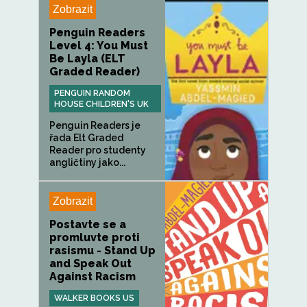
Zobrazit
Penguin Readers
Level 4: You Must
Be Layla (ELT
Graded Reader)
PENGUIN RANDOM
HOUSE CHILDREN'S UK
Penguin Readers je
řada Elt Graded
Reader pro studenty
angličtiny jako...
Zobrazit
Postavte se a
promluvte proti
rasismu - Stand Up
and Speak Out
Against Racism
WALKER BOOKS US