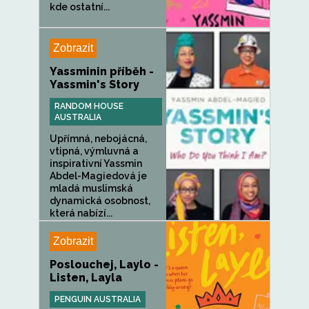
kde ostatní...
Zobrazit
Yassminin příběh -
Yassmin's Story
RANDOM HOUSE
AUSTRALIA
Upřímná, nebojácná,
vtipná, výmluvná a
inspirativní Yassmin
Abdel-Magiedová je
mladá muslimská
dynamická osobnost,
která nabízí...
Zobrazit
Poslouchej, Laylo -
Listen, Layla
PENGUIN AUSTRALIA