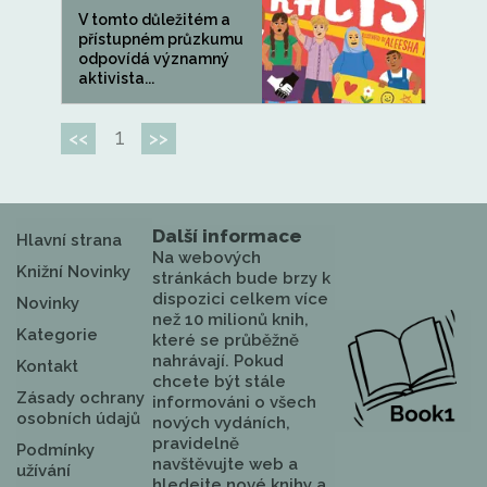
V tomto důležitém a
přístupném průzkumu
odpovídá významný
aktivista...
1
<<
>>
Další informace
Hlavní strana
Na webových
Knižní Novinky
stránkách bude brzy k
dispozici celkem více
Novinky
než 10 milionů knih,
Kategorie
které se průběžně
nahrávají. Pokud
Kontakt
chcete být stále
Zásady ochrany
informováni o všech
osobních údajů
nových vydáních,
pravidelně
Podmínky
navštěvujte web a
užívání
hledejte nové knihy a