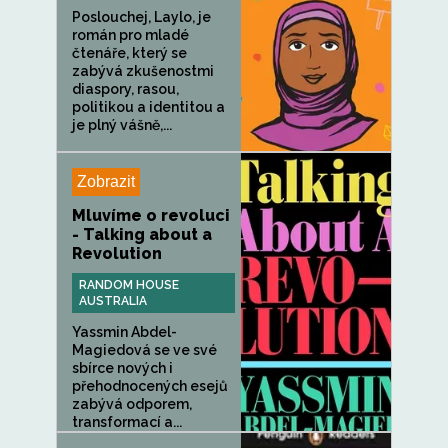
Poslouchej, Laylo, je
román pro mladé
čtenáře, který se
zabývá zkušenostmi
diaspory, rasou,
politikou a identitou a
je plný vášně,...
Zobrazit
Mluvíme o revoluci
- Talking about a
Revolution
RANDOM HOUSE
AUSTRALIA
Yassmin Abdel-
Magiedová se ve své
sbírce nových i
přehodnocených esejů
zabývá odporem,
transformací a...