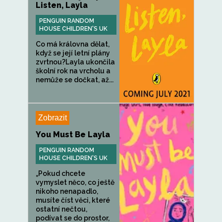
Listen, Layla
PENGUIN RANDOM
HOUSE CHILDREN'S UK
Co má královna dělat,
když se její letní plány
zvrtnou?Layla ukončila
školní rok na vrcholu a
nemůže se dočkat, až...
Zobrazit
You Must Be Layla
PENGUIN RANDOM
HOUSE CHILDREN'S UK
„Pokud chcete
vymyslet něco, co ještě
nikoho nenapadlo,
musíte číst věci, které
ostatní nečtou,
podívat se do prostor,