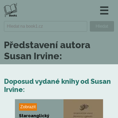
☰
Představení autora
Susan Irvine:
Doposud vydané knihy od Susan
Irvine:
Zobrazit
Staroanglický