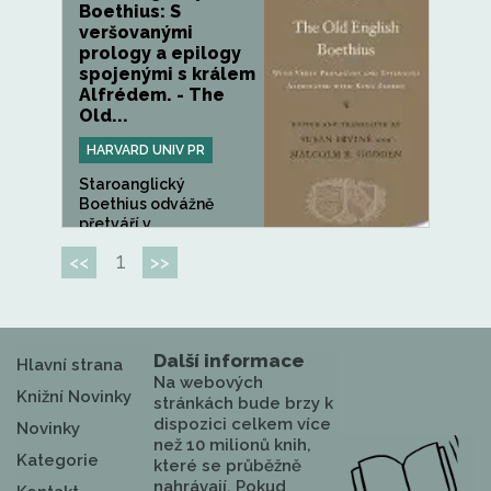
Boethius: S
veršovanými
prology a epilogy
spojenými s králem
Alfrédem. - The
Old...
HARVARD UNIV PR
Staroanglický
Boethius odvážně
přetváří v...
1
<<
>>
Další informace
Hlavní strana
Na webových
Knižní Novinky
stránkách bude brzy k
dispozici celkem více
Novinky
než 10 milionů knih,
Kategorie
které se průběžně
nahrávají. Pokud