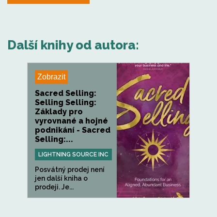
Další knihy od autora:
Zobrazit
Sacred Selling:
Selling Selling:
Základy pro
vyrovnané a hojné
podnikání - Sacred
Selling:...
LIGHTNING SOURCE INC
Posvátný prodej není
jen další kniha o
prodeji. Je...