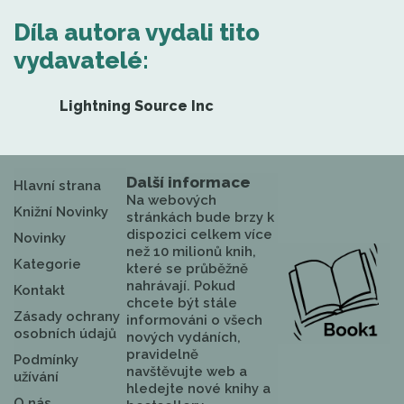
Díla autora vydali tito
vydavatelé:
Lightning Source Inc
Další informace
Hlavní strana
Na webových
Knižní Novinky
stránkách bude brzy k
dispozici celkem více
Novinky
než 10 milionů knih,
Kategorie
které se průběžně
nahrávají. Pokud
Kontakt
chcete být stále
Zásady ochrany
informováni o všech
osobních údajů
nových vydáních,
pravidelně
Podmínky
navštěvujte web a
užívání
hledejte nové knihy a
O nás