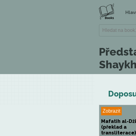
Hlav
Předst
Shaykh
Doposu
Zobrazit
Mafatih al-Dž
(překlad a
transliterace)