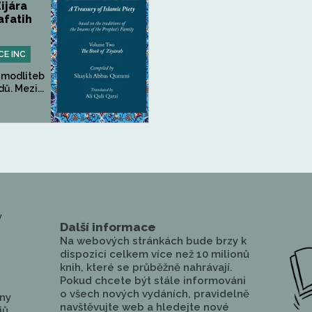
ijára
afatih
CE INC
 modliteb
ů. Mezi...
y
Další informace
Na webových stránkách bude brzy k
dispozici celkem více než 10 milionů
knih, které se průběžně nahrávají.
Pokud chcete být stále informováni
o všech nových vydáních, pravidelně
ny
navštěvujte web a hledejte nové
jů