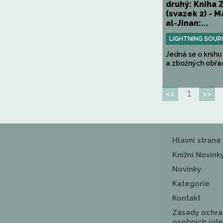
druhý: Kniha Z
(svazek 2) - M
al-Jinan:...
LIGHTNING SOUR
Jedná se o knihu
a zbožných obřad
1
<<
>>
Hlavní strana
Knižní Novink
Novinky
Kategorie
Kontakt
Zásady ochra
osobních úda