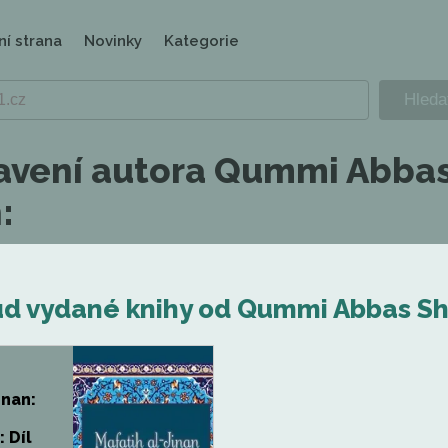
ní strana
Novinky
Kategorie
avení autora Qummi Abba
:
d vydané knihy od Qummi Abbas Sh
inan:
: Díl