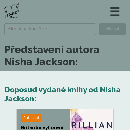
☰
Představení autora
Nisha Jackson:
Doposud vydané knihy od Nisha
Jackson:
Zobrazit
Brilantní vyhoření: