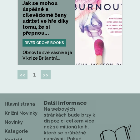
Jak se mohou
úspěšné a
cílevědomé ženy
udržet ve hře díky
tomu, že si
přepnou...
RIVER GROVE BOOKS
Obnovte své vášnivé já
V knize Brilantní...
1
<<
>>
Další informace
Hlavní strana
Na webových
Knižní Novinky
stránkách bude brzy k
dispozici celkem více
Novinky
než 10 milionů knih,
Kategorie
které se průběžně
nahrávají. Pokud