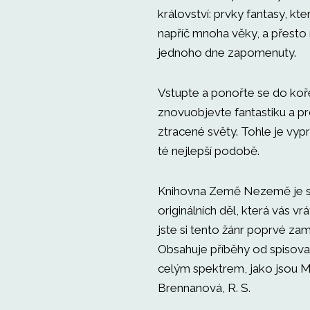
království: prvky fantasy, kt
napříč mnoha věky, a přest
jednoho dne zapomenuty.
Vstupte a ponořte se do koř
znovuobjevte fantastiku a 
ztracené světy. Tohle je vyp
té nejlepší podobě.
Knihovna Země Nezemě je s
originálních děl, která vás vrá
jste si tento žánr poprvé zami
Obsahuje příběhy od spisova
celým spektrem, jako jsou M
Brennanová, R. S.