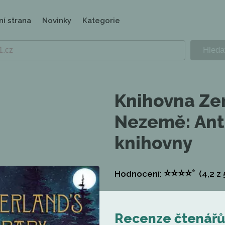
ní strana
Novinky
Kategorie
Knihovna Z
Nezemě: Ant
knihovny
⭐
⭐
⭐
⭐
⭐
Hodnocení:
(4,2
z 
Recenze čtenářů