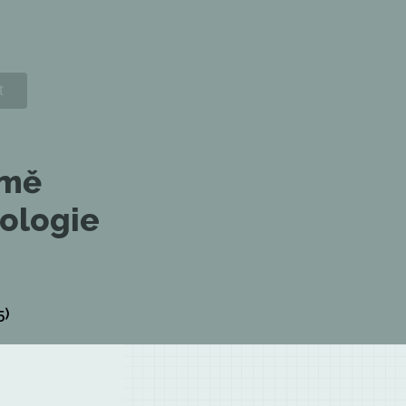
emě
ologie
5)