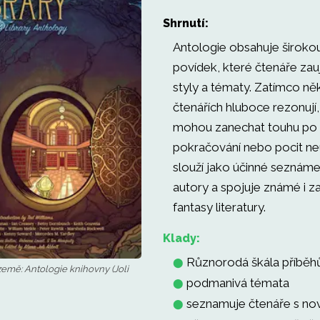
Shrnutí:
Antologie obsahuje širokou
povídek, které čtenáře za
styly a tématy. Zatímco ně
čtenářích hluboce rezonují, 
mohou zanechat touhu po 
pokračování nebo pocit neú
slouží jako účinné seznáme
autory a spojuje známé i zač
fantasy literatury.
Klady:
Různorodá škála příběhů
⬤
mě: Antologie knihovny (Joli
podmanivá témata
⬤
seznamuje čtenáře s no
⬤