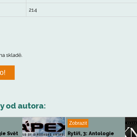
214
na skladě.
o!
hy od autora:
Zobrazit
ie Svět
Rytíři, 3: Antologie