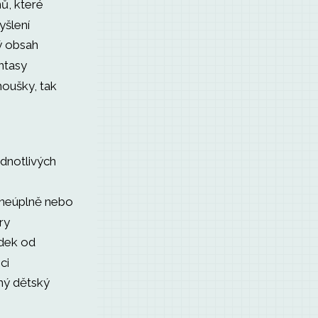
ů, které
yšlení
ý obsah
ntasy
noušky, tak
ednotlivých
 neúplně nebo
ry
dek od
ci
ný dětský