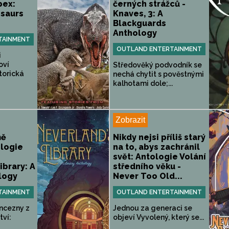
pex:
černých strážců -
osaurs
Knaves, 3: A
Blackguards
Anthology
TAINMENT
OUTLAND ENTERTAINMENT
i
oví
Středověký podvodník se
torická
nechá chytit s pověstnými
kalhotami dole;...
Zobrazit
mě
Nikdy nejsi příliš starý
logie
na to, abys zachránil
svět: Antologie Volání
ibrary: A
středního věku -
logy
Never Too Old...
TAINMENT
OUTLAND ENTERTAINMENT
incezny z
Jednou za generaci se
tví:
objeví Vyvolený, který se...