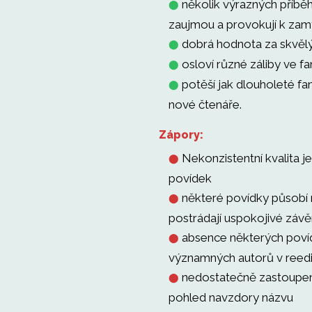
několik výrazných příběh
⬤
zaujmou a provokují k zam
dobrá hodnota za skvěl
⬤
osloví různé záliby ve fa
⬤
potěší jak dlouholeté fa
⬤
nové čtenáře.
Zápory:
Nekonzistentní kvalita j
⬤
povídek
některé povídky působí
⬤
postrádají uspokojivé závě
absence některých poví
⬤
významných autorů v reedi
nedostatečně zastoupe
⬤
pohled navzdory názvu