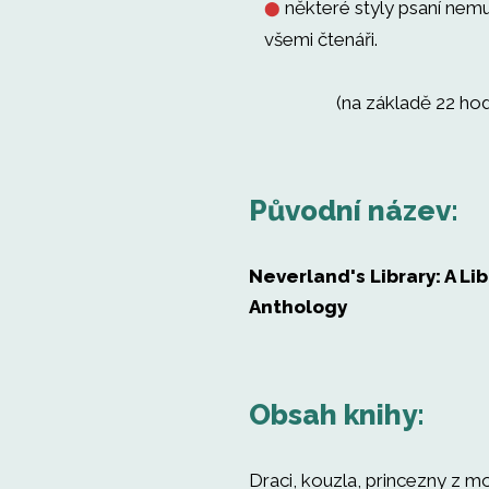
některé styly psaní nem
⬤
všemi čtenáři.
(na základě 22 ho
Původní název:
Neverland's Library: A Lib
Anthology
Obsah knihy:
Draci, kouzla, princezny z 