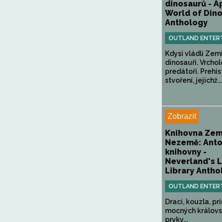
dinosaurů - A
World of Din
Anthology
OUTLAND ENTER
Kdysi vládli Zem
dinosauři. Vrchol
predátoři. Prehis
stvoření, jejichž...
Zobrazit
Knihovna Ze
Nezemě: Anto
knihovny -
Neverland's L
Library Antho
OUTLAND ENTER
Draci, kouzla, pr
mocných královs
prvky...