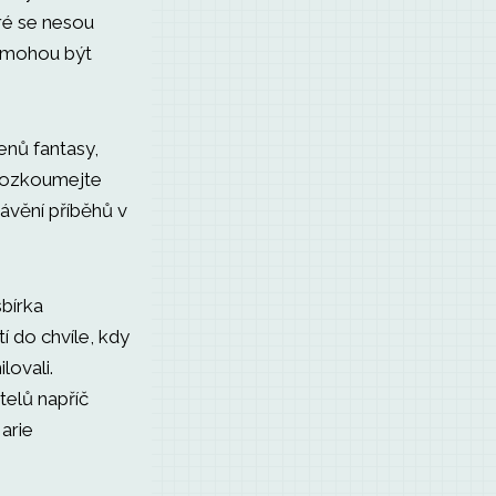
eré se nesou
o mohou být
enů fantasy,
prozkoumejte
rávění příběhů v
bírka
tí do chvíle, kdy
lovali.
telů napříč
arie