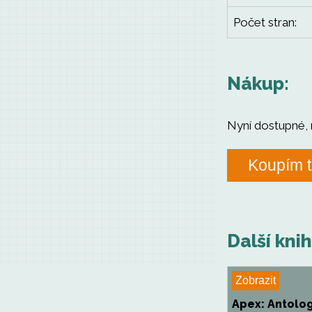
Počet stran:
Nákup:
Nyní dostupné, 
Koupím t
Další kni
Zobrazit
Apex: Antolog