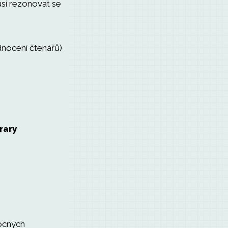
usí rezonovat se
dnocení čtenářů)
rary
mocných