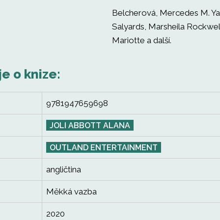
Belcherová, Mercedes M. Yar
Salyards, Marsheila Rockwel
Mariotte a další.
je o knize:
9781947659698
JOLI ABBOTT ALANA
OUTLAND ENTERTAINMENT
angličtina
Měkká vazba
2020