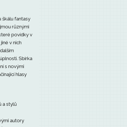
 škálu fantasy
ujmou různými
které povídky v
jiné v nich
dalším
plnosti. Sbírka
ní s novými
ínající hlasy
 a stylů
vými autory