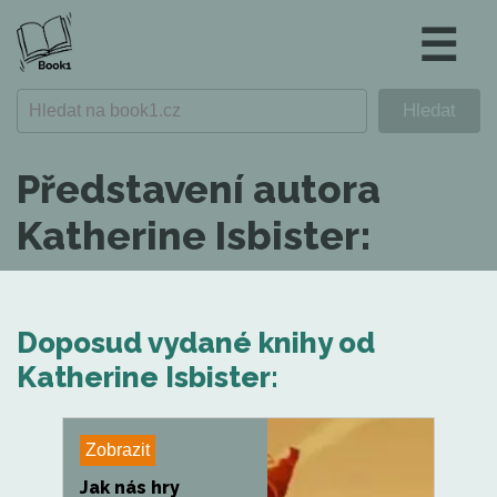
☰
Představení autora
Katherine Isbister:
Doposud vydané knihy od
Katherine Isbister:
Zobrazit
Jak nás hry