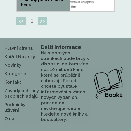
her a...
1
<<
>>
Další informace
Hlavní strana
Na webových
Knižní Novinky
stránkách bude brzy k
dispozici celkem více
Novinky
než 10 milionů knih,
Kategorie
které se průběžně
nahrávají. Pokud
Kontakt
chcete být stále
Zásady ochrany
informováni o všech
osobních údajů
nových vydáních,
pravidelně
Podmínky
navštěvujte web a
užívání
hledejte nové knihy a
O nás
bestsellery.