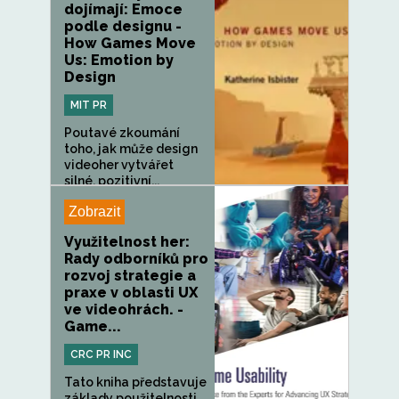
dojímají: Emoce
podle designu -
How Games Move
Us: Emotion by
Design
MIT PR
Poutavé zkoumání
toho, jak může design
videoher vytvářet
silné, pozitivní...
Zobrazit
Využitelnost her:
Rady odborníků pro
rozvoj strategie a
praxe v oblasti UX
ve videohrách. -
Game...
CRC PR INC
Tato kniha představuje
základy použitelnosti