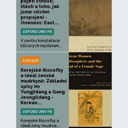
pojetí ctnosti,
štěstí a toho, jak
jsme všichni
propojeni -
Oneness: East...
OXFORD UNIV PR
V centru konstelace
klíčových myšlenek...
Zobrazit
Korejské filosofky
a ideál ženské
mudrkyně: Základní
spisy Im
Yungjidang a Gang
Jeongildang -
Korean...
OXFORD UNIV PR
Korejské filozofky a
ideál ženy mudrce...