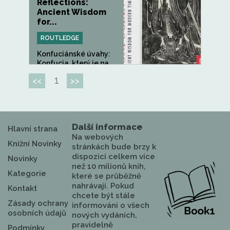
Reflections:
Ancient Wisdom
for...
ROUTLEDGE
Konfuciánské úvahy:
Konfucia, který je na
Západě...
1
<<
>>
Další informace
Hlavní strana
Na webových
Knižní Novinky
stránkách bude brzy k
dispozici celkem více
Novinky
než 10 milionů knih,
Kategorie
které se průběžně
nahrávají. Pokud
Kontakt
chcete být stále
Zásady ochrany
informováni o všech
osobních údajů
nových vydáních,
pravidelně
Podmínky