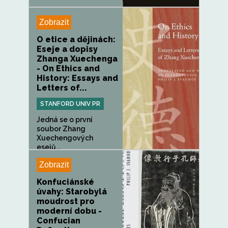
Zobrazit
O etice a dějinách:
Eseje a dopisy
Zhanga Xuechenga
- On Ethics and
History: Essays and
Letters of...
STANFORD UNIV PR
Jedná se o první
soubor Zhang
Xuechengových
esejů...
Zobrazit
Konfuciánské
úvahy: Starobylá
moudrost pro
moderní dobu -
Confucian