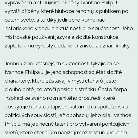
vyprávěním a strhujícími příběhy. Ivanhoe Philip J.
vytváří příběhy, které hluboce rezonují s publikem po
celém světě, a to díky jedinečné kombinaci
historického vhledu a aktuálnosti pro současnost. Jeho
mistrovské používání jazyka a složité konstrukce
zápletek mu vynesly oddané příznivce a uznání kritiky.
Jednou z nejúžasnějších skutečností týkajících se
Ivanhoe Philipa J. je jeho schopnost splétat složité
charaktery, které zůstávají v mysli čtenářů ještě
dlouho poté, co otočí poslední stránku. Často čerpá
inspiraci ze svého rozmanitého prostředí, které
poskytuje bohatou tapiserii kulturních a společensko-
politických souvislostí, jež obohacují jeho díla. Ivanhoe
Philip J. má jedinečný talent pro vytváření pohlcujících
světů, které čtenářům nabízejí možnost uniknout do