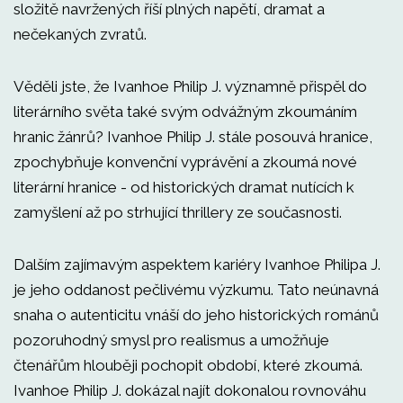
složitě navržených říší plných napětí, dramat a
nečekaných zvratů.
Věděli jste, že Ivanhoe Philip J. významně přispěl do
literárního světa také svým odvážným zkoumáním
hranic žánrů? Ivanhoe Philip J. stále posouvá hranice,
zpochybňuje konvenční vyprávění a zkoumá nové
literární hranice - od historických dramat nutících k
zamyšlení až po strhující thrillery ze současnosti.
Dalším zajímavým aspektem kariéry Ivanhoe Philipa J.
je jeho oddanost pečlivému výzkumu. Tato neúnavná
snaha o autenticitu vnáší do jeho historických románů
pozoruhodný smysl pro realismus a umožňuje
čtenářům hlouběji pochopit období, které zkoumá.
Ivanhoe Philip J. dokázal najít dokonalou rovnováhu