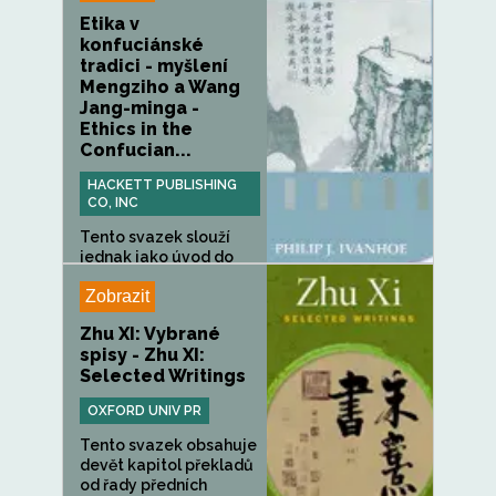
Etika v
konfuciánské
tradici - myšlení
Mengziho a Wang
Jang-minga -
Ethics in the
Confucian...
HACKETT PUBLISHING
CO, INC
Tento svazek slouží
jednak jako úvod do
myšlení...
Zobrazit
Zhu XI: Vybrané
spisy - Zhu XI:
Selected Writings
OXFORD UNIV PR
Tento svazek obsahuje
devět kapitol překladů
od řady předních