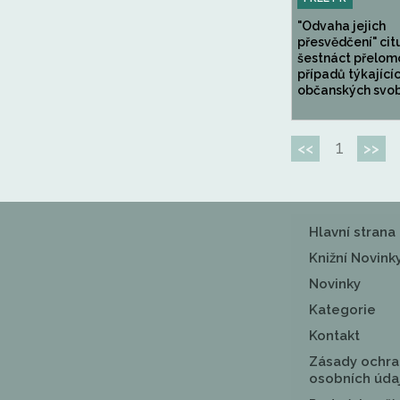
"Odvaha jejich
přesvědčení" cit
šestnáct přelom
případů týkající
občanských svobo
1
<<
>>
Hlavní strana
Knižní Novink
Novinky
Kategorie
Kontakt
Zásady ochra
osobních úda