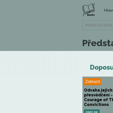
Hlav
Předsta
Doposud
Zobrazit
Odvaha jejich
přesvědčení -
Courage of T
Convictions
FREE PR