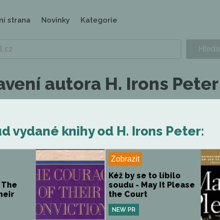
ní strana
Novinky
Kategorie
vení autora H. Irons Peter
 vydané knihy od H. Irons Peter:
Zobrazit
Kéž by se to líbilo
 The
soudu - May It Please
heir
the Court
NEW PR