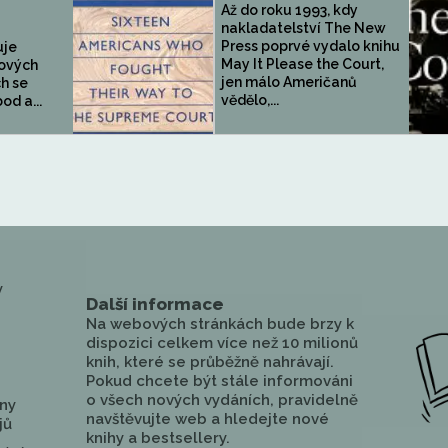
Až do roku 1993, kdy
nakladatelství The New
Press poprvé vydalo knihu
uje
May It Please the Court,
ových
jen málo Američanů
ch se
vědělo,...
d a...
y
Další informace
Na webových stránkách bude brzy k
dispozici celkem více než 10 milionů
knih, které se průběžně nahrávají.
Pokud chcete být stále informováni
o všech nových vydáních, pravidelně
ny
navštěvujte web a hledejte nové
jů
knihy a bestsellery.