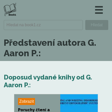
☰
Představení autora G.
Aaron P.:
Doposud vydané knihy od G.
Aaron P.:
Zobrazit
Poruchy čtení a