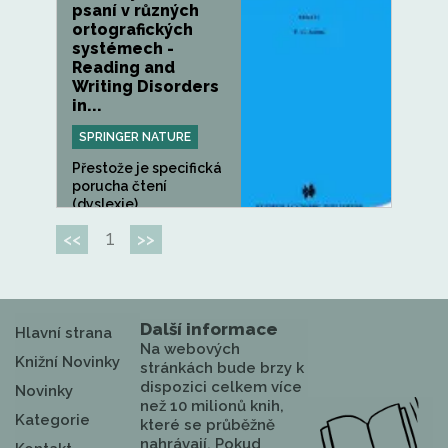
psaní v různých
ortografických
systémech -
Reading and
Writing Disorders
in...
SPRINGER NATURE
Přestože je specifická
porucha čtení
(dyslexie)...
1
<<
>>
Další informace
Hlavní strana
Na webových
Knižní Novinky
stránkách bude brzy k
dispozici celkem více
Novinky
než 10 milionů knih,
Kategorie
které se průběžně
nahrávají. Pokud