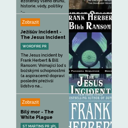
ezoteriky všeho druhu,
historie, vědy, politiky
-...
Zobrazit
Ježíšův incident -
The Jesus Incident
WORDFIRE PR
The Jesus incident by
Frank Herbert & Bill
Ransom: Vnímající loď s
božskými schopnostmi
(a aspiracemi) dopraví
poslední přeživší
lidstvo na...
Zobrazit
Bílý mor - The
White Plague
ST MARTINS PR 3PL