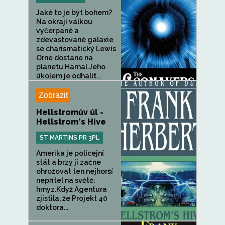
Jaké to je být bohem?
Na okraji válkou
vyčerpané a
zdevastované galaxie
se charismatický Lewis
Orne dostane na
planetu Hamal.Jeho
úkolem je odhalit...
Zobrazit
Hellstromův úl -
Hellstrom's Hive
ST MARTINS PR 3PL
Amerika je policejní
stát a brzy ji začne
ohrožovat ten nejhorší
nepřítel na světě:
hmyz.Když Agentura
zjistila, že Projekt 40
doktora...