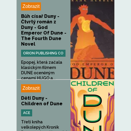
Burnsem...
Zobrazit
Bůh císař Duny -
Čtvrtý román z
Duny - God
Emperor Of Dune -
The Fourth Dune
Novel
ORION PUBLISHING CO
Epopej, která začala
klasickým filmem
DUNE oceněným
cenami HUGO a...
Zobrazit
Děti Duny -
Children of Dune
ACE
Třetí kniha
velkolepých Kronik