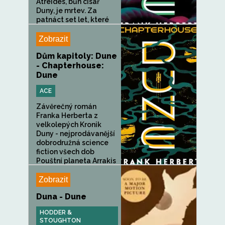
Atreides, bůh císař
Duny, je mrtev. Za
patnáct set let, které
uplynuly...
Zobrazit
Dům kapitoly: Dune
- Chapterhouse:
Dune
ACE
Závěrečný román
Franka Herberta z
velkolepých Kronik
Duny - nejprodávanější
dobrodružná science
fiction všech dob
Pouštní planeta Arrakis
zvaná...
Zobrazit
Duna - Dune
HODDER &
STOUGHTON