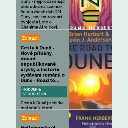
Duny - nejprodávanější
dobrodružná science
fiction všech dob Děti
Duny jsou sourozenci-
dvojčata Leto a
Ghanima Atreidovi,
jejichž...
Zobrazit
Cesta k Duně -
Nové příběhy,
dosud
nepublikované
úryvky a historie
vydávání románů o
Duně - Road to...
HODDER &
STOUGHTON
Cesta k Duně je sbírka
materiálů, které
oslavují a...
Zobrazit
Hellstromův úl -