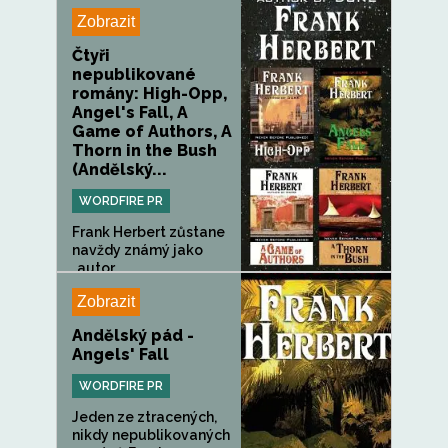
Zobrazit
Čtyři
nepublikované
romány: High-Opp,
Angel's Fall, A
Game of Authors, A
Thorn in the Bush
(Andělský...
WORDFIRE PR
Frank Herbert zůstane
navždy známý jako
„autor...
Zobrazit
Andělský pád -
Angels' Fall
WORDFIRE PR
Jeden ze ztracených,
nikdy nepublikovaných