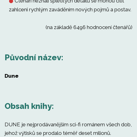
Čtenáři neznalí spletitých detailů se mohou cítit
⬤
zahlceni rychlým zaváděním nových pojmů a postav.
(na základě 6496 hodnocení čtenářů)
Původní název:
Dune
Obsah knihy:
DUNE je nejprodávanějším sci-fi románem všech dob,
jehož výtisků se prodalo téměř deset milionů.