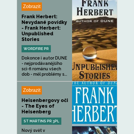
Zobrazit
Frank Herbert:
Nevydané povídky
- Frank Herbert:
Unpublished
Stories
WORDFIRE PR
Dokonce i autor DUNE
- nejprodávanějšího
sci-fi románu všech
dob - měl problémy s...
Zobrazit
Heisenbergovy oči
- The Eyes of
Heisenberg
ST MARTINS PR 3PL
Nový svět v