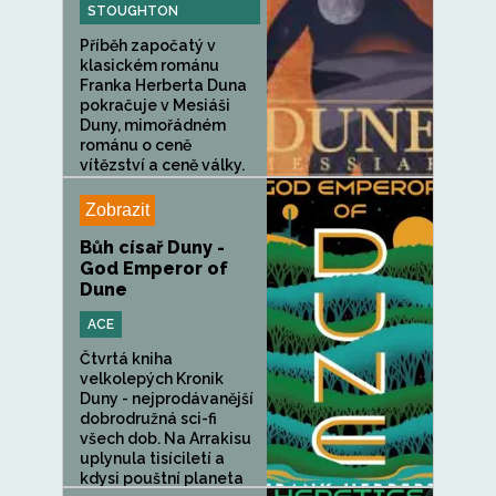
STOUGHTON
Příběh započatý v
klasickém románu
Franka Herberta Duna
pokračuje v Mesiáši
Duny, mimořádném
románu o ceně
vítězství a ceně války.
Zobrazit
Bůh císař Duny -
God Emperor of
Dune
ACE
Čtvrtá kniha
velkolepých Kronik
Duny - nejprodávanější
dobrodružná sci-fi
všech dob. Na Arrakisu
uplynula tisíciletí a
kdysi pouštní planeta