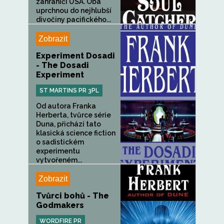
zahraničí USA. Oba
uprchnou do nejhlubší
divočiny pacifického...
Zobrazit
Experiment Dosadi
- The Dosadi
Experiment
ST MARTINS PR 3PL
Od autora Franka
Herberta, tvůrce série
Duna, přichází tato
klasická science fiction
o sadistickém
experimentu
vytvořeném...
Zobrazit
Tvůrci bohů - The
Godmakers
WORDFIRE PR