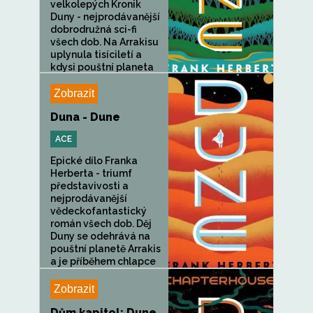
velkolepých Kronik
Duny - nejprodávanější
dobrodružná sci-fi
všech dob. Na Arrakisu
uplynula tisíciletí a
kdysi pouštní planeta
se...
Zobrazit
Duna - Dune
ACE
Epické dílo Franka
Herberta - triumf
představivosti a
nejprodávanější
vědeckofantastický
román všech dob. Děj
Duny se odehrává na
pouštní planetě Arrakis
a je příběhem chlapce
Paula...
Zobrazit
Dům kapitol: Dune