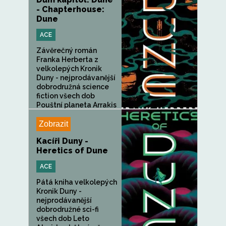
- Chapterhouse:
Dune
ACE
Závěrečný román
Franka Herberta z
velkolepých Kronik
Duny - nejprodávanější
dobrodružná science
fiction všech dob
Pouštní planeta Arrakis
zvaná...
Zobrazit
Kacíři Duny -
Heretics of Dune
ACE
Pátá kniha velkolepých
Kronik Duny -
nejprodávanější
dobrodružné sci-fi
všech dob Leto