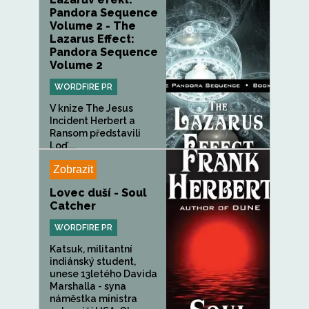
Pandora Sequence
Volume 2 - The
Lazarus Effect:
Pandora Sequence
Volume 2
WORDFIRE PR
V knize The Jesus
Incident Herbert a
Ransom představili
Loď,...
Zobrazit
Lovec duší - Soul
Catcher
WORDFIRE PR
Katsuk, militantní
indiánský student,
unese 13letého Davida
Marshalla - syna
náměstka ministra