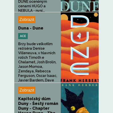
DUNE oceněným
cenami HUGO a
NEBULA - nyní...
Zobrazit
Duna - Dune
ACE
Brzy bude velkofilm
režiséra Denise
Villeneuva, v hlavních
rolích Timoth e
Chalamet, Josh Brolin,
Jason Momoa,
Zendaya, Rebecca
Ferguson, Oscar Isaac,
Javier Bardem, Dave
Bautista,...
Zobrazit
Kapitolský dům
Duny - Šestý román
Duny - Chapter