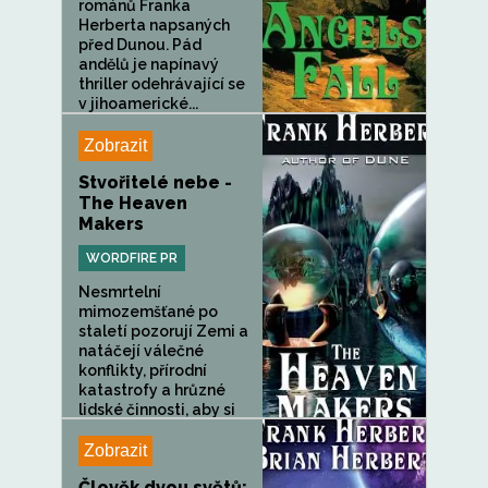
románů Franka
Herberta napsaných
před Dunou. Pád
andělů je napínavý
thriller odehrávající se
v jihoamerické...
Zobrazit
Stvořitelé nebe -
The Heaven
Makers
WORDFIRE PR
Nesmrtelní
mimozemšťané po
staletí pozorují Zemi a
natáčejí válečné
konflikty, přírodní
katastrofy a hrůzné
lidské činnosti, aby si
ulevili od...
Zobrazit
Člověk dvou světů: