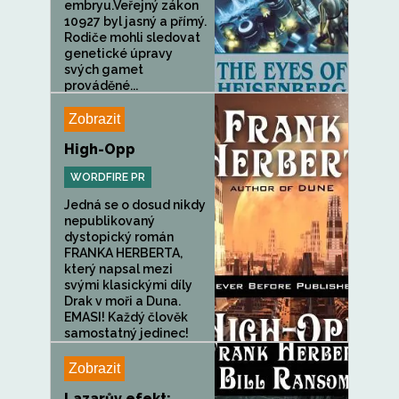
embryu.Veřejný zákon
10927 byl jasný a přímý.
Rodiče mohli sledovat
genetické úpravy
svých gamet
prováděné...
Zobrazit
High-Opp
WORDFIRE PR
Jedná se o dosud nikdy
nepublikovaný
dystopický román
FRANKA HERBERTA,
který napsal mezi
svými klasickými díly
Drak v moři a Duna.
EMASI! Každý člověk
samostatný jedinec!
To je heslo...
Zobrazit
Lazarův efekt: