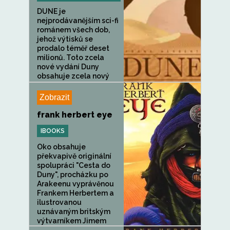
DUNE je
nejprodávanějším sci-fi
románem všech dob,
jehož výtisků se
prodalo téměř deset
milionů. Toto zcela
nové vydání Duny
obsahuje zcela nový
text a neuvěřitelnou
novou...
Zobrazit
frank herbert eye
IBOOKS
Oko obsahuje
překvapivě originální
spolupráci "Cesta do
Duny", procházku po
Arakeenu vyprávěnou
Frankem Herbertem a
ilustrovanou
uznávaným britským
výtvarníkem Jimem