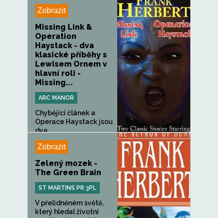
Zobrazit
Missing Link &
Operation
Haystack - dva
klasické příběhy s
Lewisem Ornem v
hlavní roli -
Missing...
ARC MANOR
Chybějící článek a
Operace Haystack jsou
dva...
Zobrazit
Zelený mozek -
The Green Brain
ST MARTINS PR 3PL
V přelidněném světě,
který hledal životní