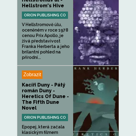
Hellstrom's Hive
ORION PUBLISHING CO
V Hellstromově úlu,
oceněném v roce 1978
cenou Prix Apollo, je
živá představivost
Franka Herberta a jeho
brilantní pohled na
přírodní...
Zobrazit
Kacíři Duny - Pátý
román Duny -
Heretics Of Dune -
The Fifth Dune
Novel
ORION PUBLISHING CO
Epopej, která začala
klasickým filmem