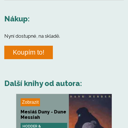
Nákup:
Nyní dostupné, na skladě.
Koupím to!
Další knihy od autora:
Zobrazit
Mesiáš Duny - Dune
Messiah
HODDER &