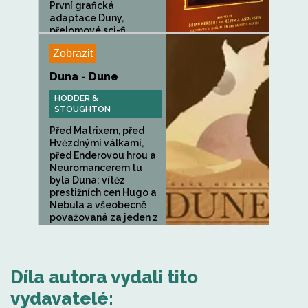
První grafická
adaptace Duny,
přelomové sci-fi...
Zobrazit
Duna - Dune
HODDER &
STOUGHTON
Před Matrixem, před
Hvězdnými válkami,
před Enderovou hrou a
Neuromancerem tu
byla Duna: vítěz
prestižních cen Hugo a
Nebula a všeobecně
považovaná za jeden z
nejlepších...
Díla autora vydali tito
vydavatelé: