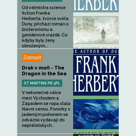
Od velmistra science
fiction Franka
Herberta, tvůrce světa
Duny, přichází román o
bioterorismu a
genderové vraždě. Co
kdyby byly ženy
ohroženým...
Zobrazit
Drak v moři - The
Dragon in the Sea
ST MARTINS PR 3PL
V nekonečné válce
mezi Východem a
Západem se ropa stala
hlavní cenou. Ponorky s
jaderným pohonem se
odvážně vydávají do
nepřátelských...