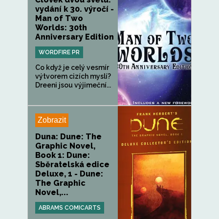
vydání k 30. výročí -
Man of Two
Worlds: 30th
Anniversary Edition
WORDFIRE PR
Co když je celý vesmír
výtvorem cizích myslí?
Dreeni jsou výjimeční...
Zobrazit
Duna: Dune: The
Graphic Novel,
Book 1: Dune:
Sběratelská edice
Deluxe, 1 - Dune:
The Graphic
Novel,...
ABRAMS COMICARTS