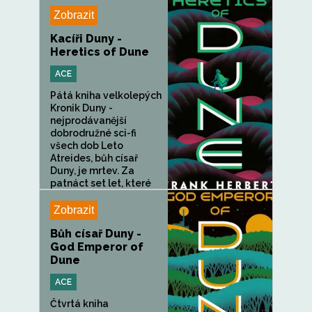
se...
Zobrazit
Kacíři Duny -
Heretics of Dune
ACE
Pátá kniha velkolepých
Kronik Duny -
nejprodávanější
dobrodružné sci-fi
všech dob Leto
Atreides, bůh císař
Duny, je mrtev. Za
patnáct set let, které
uplynuly...
Zobrazit
Bůh císař Duny -
God Emperor of
Dune
ACE
Čtvrtá kniha