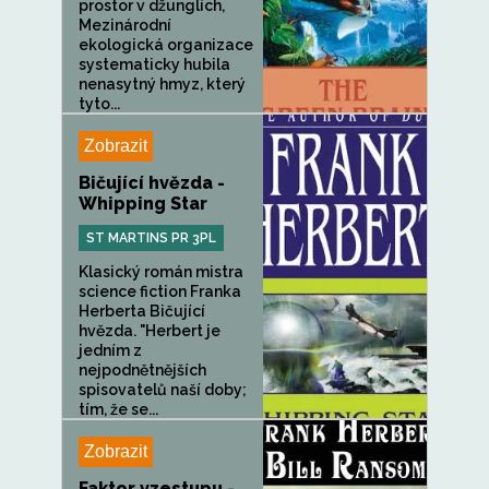
prostor v džunglích,
Mezinárodní
ekologická organizace
systematicky hubila
nenasytný hmyz, který
tyto...
Zobrazit
Bičující hvězda -
Whipping Star
ST MARTINS PR 3PL
Klasický román mistra
science fiction Franka
Herberta Bičující
hvězda. "Herbert je
jedním z
nejpodnětnějších
spisovatelů naší doby;
tím, že se...
Zobrazit
Faktor vzestupu -