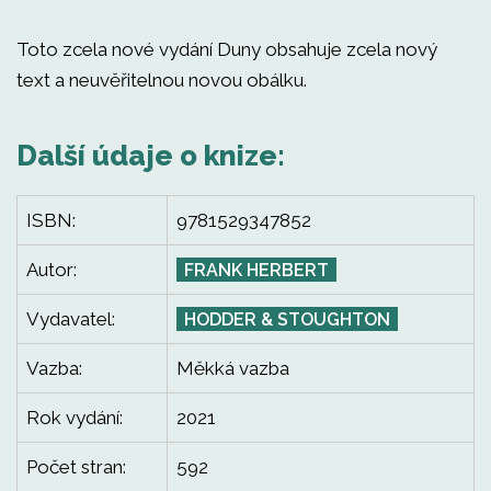
Toto zcela nové vydání Duny obsahuje zcela nový
text a neuvěřitelnou novou obálku.
Další údaje o knize:
ISBN:
9781529347852
Autor:
FRANK HERBERT
Vydavatel:
HODDER & STOUGHTON
Vazba:
Měkká vazba
Rok vydání:
2021
Počet stran:
592