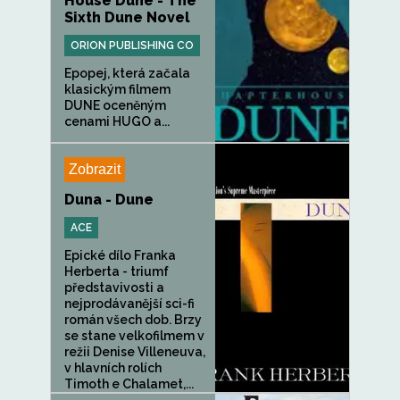
House Dune - The
Sixth Dune Novel
ORION PUBLISHING CO
Epopej, která začala
klasickým filmem
DUNE oceněným
cenami HUGO a...
Zobrazit
Duna - Dune
ACE
Epické dílo Franka
Herberta - triumf
představivosti a
nejprodávanější sci-fi
román všech dob. Brzy
se stane velkofilmem v
režii Denise Villeneuva,
v hlavních rolích
Timoth e Chalamet,...