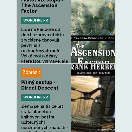
The Ascension
Factor
WORDFIRE PR
Lidé na Pandoře od
dob Lazarova efektu
zrychleně obnovují
pevninu z
rozbouřených moří.
Velké mořské řasy,
které jsou vnímavé, ale
lidé s...
Zobrazit
Přímý sestup -
Direct Descent
WORDFIRE PR
Země se na tisíce let
stala planetou
knihoven, baštou
užitečných i
neužitečných znalostí -