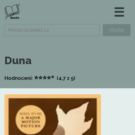
☰
Duna
⭐
⭐
⭐
⭐
⭐
Hodnocení:
(4,7
z 5)