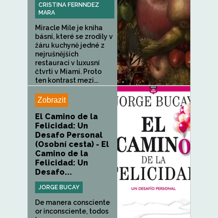
CRISTINA FERNNDEZ
MARA
Miracle Mile je kniha
básní, které se zrodily v
žáru kuchyně jedné z
nejrušnějších
restaurací v luxusní
čtvrti v Miami. Proto
ten kontrast mezi...
Zobrazit
El Camino de la
Felicidad: Un
Desafo Personal
(Osobní cesta) - El
Camino de la
Felicidad: Un
Desafo...
JORGE BUCAY
De manera consciente
or inconsciente, todos