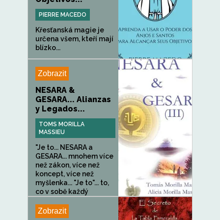
PIERRE MACEDO
Křesťanská magie je
určena všem, kteří mají
blízko...
Zobrazit
NESARA &
GESARA... Alianzas
y Legados...
TOMS MORILLA
MASSIEU
"Je to... NESARA a
GESARA... mnohem více
než zákon, více než
koncept, více než
myšlenka... "Je to"... to,
co v sobě každý
JEDINÝ...
Zobrazit