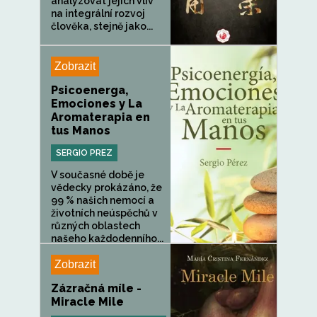
analyzovat jejich vliv
na integrální rozvoj
člověka, stejně jako...
Zobrazit
Psicoenerga,
Emociones y La
Aromaterapia en
tus Manos
SERGIO PREZ
V současné době je
vědecky prokázáno, že
99 % našich nemocí a
životních neúspěchů v
různých oblastech
našeho každodenního...
Zobrazit
Zázračná míle -
Miracle Mile