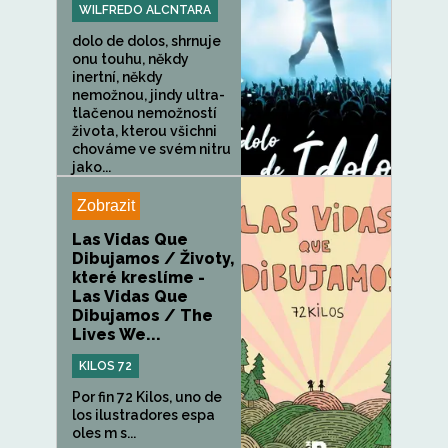
WILFREDO ALCNTARA
dolo de dolos, shrnuje
onu touhu, někdy
inertní, někdy
nemožnou, jindy ultra-
tlačenou nemožností
života, kterou všichni
chováme ve svém nitru
jako...
Zobrazit
Las Vidas Que
Dibujamos / Životy,
které kreslíme -
Las Vidas Que
Dibujamos / The
Lives We...
KILOS 72
Por fin 72 Kilos, uno de
los ilustradores espa
oles m s...