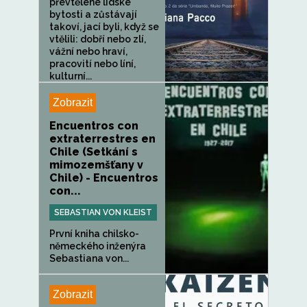
převtělené lidské
bytosti a zůstávají
takoví, jací byli, když se
vtělili: dobří nebo zlí,
vážní nebo hraví,
pracovití nebo líní,
kulturní...
Zobrazit
Encuentros con
extraterrestres en
Chile (Setkání s
mimozemšťany v
Chile) - Encuentros
con...
SEBASTIAN VON KLEIST
První kniha chilsko-
německého inženýra
Sebastiana von...
Zobrazit