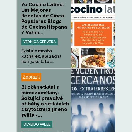
Yo Cocino Latino:
Las Mejores
Recetas de Cinco
Populares Blogs
de Cocina Hispana
/ Vařím...
VERNICA CERVERA
Existuje mnoho
kuchařek, ale žádná
není jako tato ....
Zobrazit
Blízká setkání s
mimozemšťany:
Šokující pravdivé
příběhy o setkáních
s bytostmi z jiného
světa -...
OLVEIDO VALLE