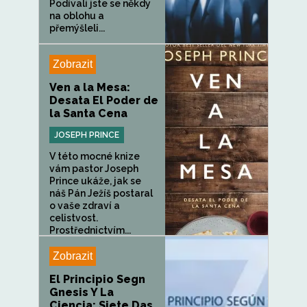
Podívali jste se někdy
na oblohu a
přemýšleli...
Zobrazit
Ven a la Mesa:
Desata El Poder de
la Santa Cena
JOSEPH PRINCE
V této mocné knize
vám pastor Joseph
Prince ukáže, jak se
náš Pán Ježíš postaral
o vaše zdraví a
celistvost.
Prostřednictvím...
Zobrazit
El Principio Segn
Gnesis Y La
Ciencia: Siete Das