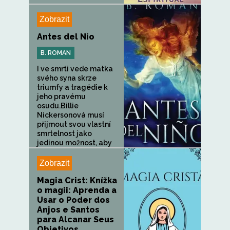
Zobrazit
Antes del Nio
B. ROMAN
I ve smrti vede matka
svého syna skrze
triumfy a tragédie k
jeho pravému
osudu.Billie
Nickersonová musí
přijmout svou vlastní
smrtelnost jako
jedinou možnost, aby
její syn...
Zobrazit
Magia Crist: Knížka
o magii: Aprenda a
Usar o Poder dos
Anjos e Santos
para Alcanar Seus
Objetivos...