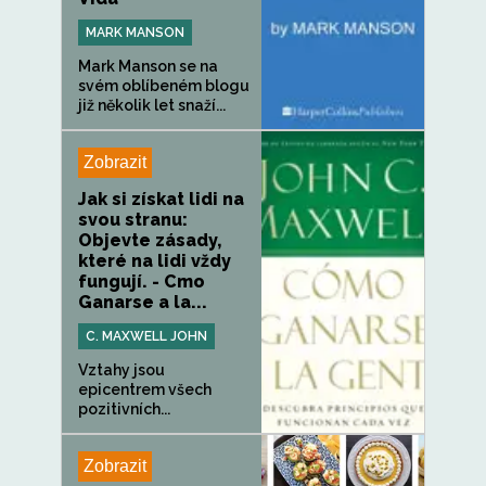
MARK MANSON
Mark Manson se na
svém oblíbeném blogu
již několik let snaží...
Zobrazit
Jak si získat lidi na
svou stranu:
Objevte zásady,
které na lidi vždy
fungují. - Cmo
Ganarse a la...
C. MAXWELL JOHN
Vztahy jsou
epicentrem všech
pozitivních...
Zobrazit