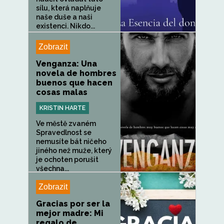
sílu, která naplňuje
naše duše a naši
existenci. Nikdo...
Zobrazit
Venganza: Una
novela de hombres
buenos que hacen
cosas malas
KRISTIN HARTE
Ve městě zvaném
Spravedlnost se
nemusíte bát ničeho
jiného než muže, který
je ochoten porušit
všechna...
Zobrazit
Gracias por ser la
mejor madre: Mi
regalo de