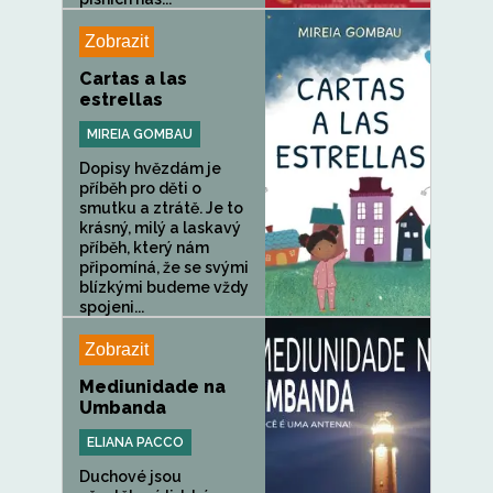
Zobrazit
Cartas a las
estrellas
MIREIA GOMBAU
Dopisy hvězdám je
příběh pro děti o
smutku a ztrátě. Je to
krásný, milý a laskavý
příběh, který nám
připomíná, že se svými
blízkými budeme vždy
spojeni...
Zobrazit
Mediunidade na
Umbanda
ELIANA PACCO
Duchové jsou