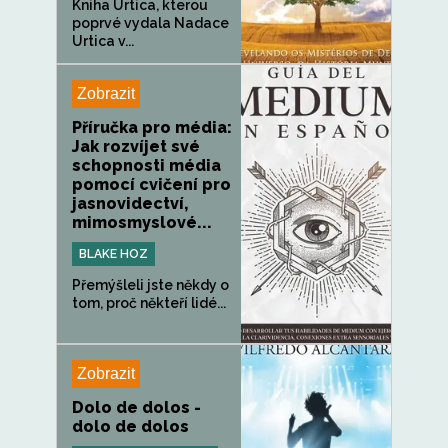
Kniha Urtica, kterou
poprvé vydala Nadace
Urtica v...
Zobrazit
Příručka pro média:
Jak rozvíjet své
schopnosti média
pomocí cvičení pro
jasnovidectví,
mimosmyslové...
BLAKE HOZ
Přemýšleli jste někdy o
tom, proč někteří lidé...
Zobrazit
Dolo de dolos -
dolo de dolos