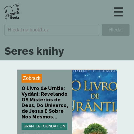
☰
Seres knihy
Zobrazit
O Livro de Urntia:
Vydání: Revelando
OS Misterios de
Deus, Do Universo,
de Jesus E Sobre
Nos Mesmos...
URANTIA FOUNDATION