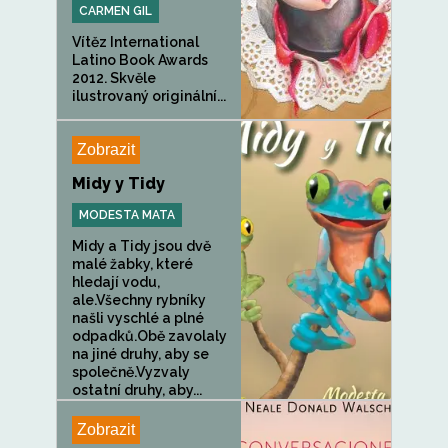
CARMEN GIL
Vítěz International
Latino Book Awards
2012. Skvěle
ilustrovaný originální...
Zobrazit
Midy y Tidy
MODESTA MATA
Midy a Tidy jsou dvě
malé žabky, které
hledají vodu,
ale.Všechny rybníky
našli vyschlé a plné
odpadků.Obě zavolaly
na jiné druhy, aby se
společně.Vyzvaly
ostatní druhy, aby...
Zobrazit