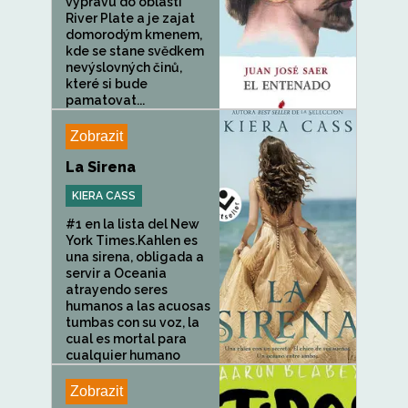
výpravu do oblasti
River Plate a je zajat
domorodým kmenem,
kde se stane svědkem
nevýslovných činů,
které si bude
pamatovat...
Zobrazit
La Sirena
KIERA CASS
#1 en la lista del New
York Times.Kahlen es
una sirena, obligada a
servir a Oceania
atrayendo seres
humanos a las acuosas
tumbas con su voz, la
cual es mortal para
cualquier humano
que...
Zobrazit