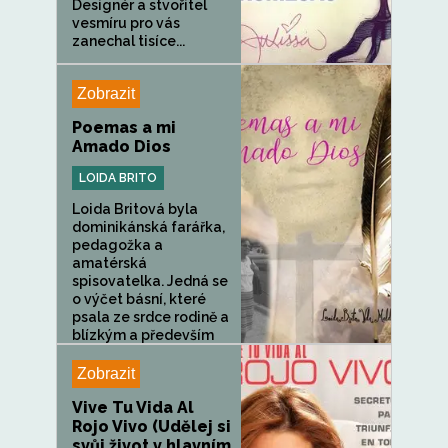
Designér a stvořitel
vesmíru pro vás
zanechal tisíce...
Zobrazit
Poemas a mi
Amado Dios
LOIDA BRITO
Loida Britová byla
dominikánská farářka,
pedagožka a
amatérská
spisovatelka. Jedná se
o výčet básní, které
psala ze srdce rodině a
blízkým a především
svému milovanému...
Zobrazit
Vive Tu Vida Al
Rojo Vivo (Udělej si
svůj život v hlavním