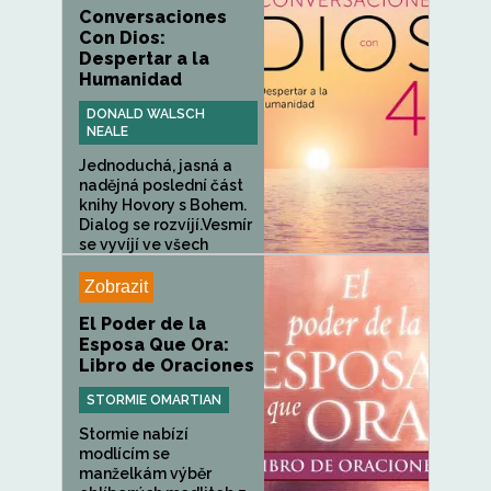
Conversaciones
Con Dios:
Despertar a la
Humanidad
DONALD WALSCH
NEALE
Jednoduchá, jasná a
nadějná poslední část
knihy Hovory s Bohem.
Dialog se rozvíjí.Vesmír
se vyvíjí ve všech
svých...
Zobrazit
El Poder de la
Esposa Que Ora:
Libro de Oraciones
STORMIE OMARTIAN
Stormie nabízí
modlícím se
manželkám výběr