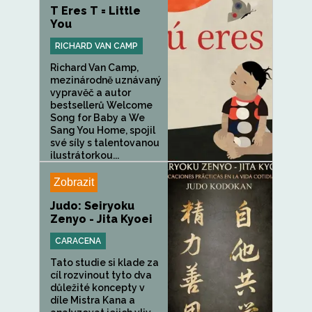
T Eres T = Little
You
RICHARD VAN CAMP
Richard Van Camp,
mezinárodně uznávaný
vypravěč a autor
bestsellerů Welcome
Song for Baby a We
Sang You Home, spojil
své síly s talentovanou
ilustrátorkou...
Zobrazit
Judo: Seiryoku
Zenyo - Jita Kyoei
CARACENA
Tato studie si klade za
cíl rozvinout tyto dva
důležité koncepty v
díle Mistra Kana a