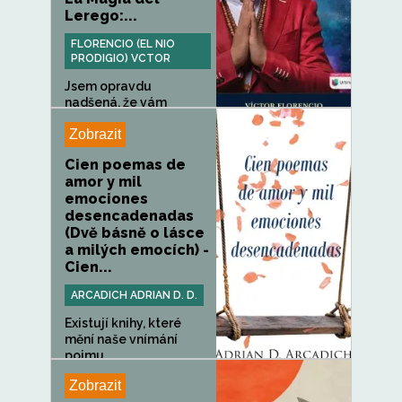
Lerego:...
FLORENCIO (EL NIO
PRODIGIO) VCTOR
Jsem opravdu
nadšená, že vám
konečně mohu...
Zobrazit
Cien poemas de
amor y mil
emociones
desencadenadas
(Dvě básně o lásce
a milých emocích) -
Cien...
ARCADICH ADRIAN D. D.
Existují knihy, které
mění naše vnímání
pojmu...
Zobrazit