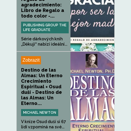
agradecimiento:
Libro de Regalo a
todo color -...
PUBLISHING GROUP THE
LIFE GRADUATE
Série dárkových knih
„Děkuji“ nabízí ideální...
Zobrazit
Destino de las
Almas: Un Eterno
Crecimiento
Espiritual = Osud
duší - Destino de
las Almas: Un
Eterno...
MICHAEL NEWTON
V knize Osud duší si 67
lidí vzpomíná na své...