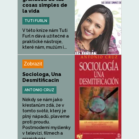
cosas simples de
la vida
TUTI FURLN
V této knize nám Tuti
Furl n dává užitečné a
praktické nástroje,
které nám, mužům i...
Zobrazit
Sociologa, Una
Desmitificacin
ANTONIO CRUZ
Někdy se nám jako
křesťanům zdá, že v
tomto světě, který je
plný nápadů, plaveme
proti proudu.
Postmoderní myšlenky
v televizi, filmech a
písních nás...