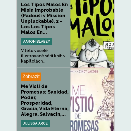
Los Tipos Malos En
Misin Improbable
(Padouši v Mission
Unpluckable), 2 -
Los Los Tipos
Malos En...
AARON BLABEY
V této veselé
ilustrované sérii knih v
kapitolách...
Zobrazit
Me Visti de
Promesas: Sanidad,
Poder,
Prosperidad,
Gracia, Vida Eterna,
Alegra, Salvacin,...
JULISSA ARCE