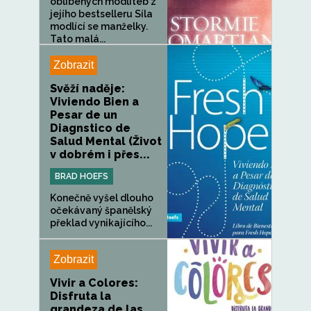
oblíbených modliteb z
jejího bestselleru Síla
modlící se manželky.
Tato malá...
Zobrazit
Svěží naděje:
Viviendo Bien a
Pesar de un
Diagnstico de
Salud Mental (Život
v dobrém i přes...
BRAD HOEFS
Konečně vyšel dlouho
očekávaný španělský
překlad vynikajícího...
Zobrazit
Vivir a Colores:
Disfruta la
grandeza de las