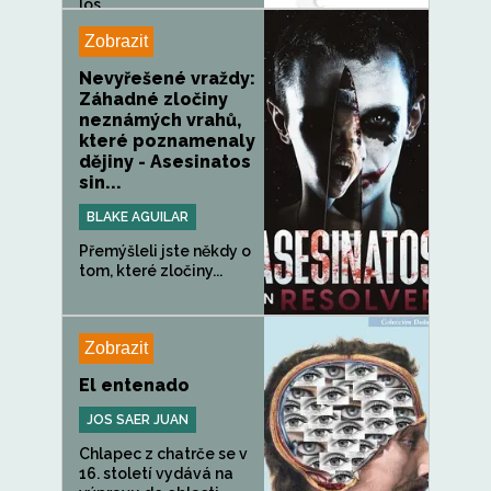
los...
Zobrazit
Nevyřešené vraždy:
Záhadné zločiny
neznámých vrahů,
které poznamenaly
dějiny - Asesinatos
sin...
BLAKE AGUILAR
Přemýšleli jste někdy o
tom, které zločiny...
Zobrazit
El entenado
JOS SAER JUAN
Chlapec z chatrče se v
16. století vydává na