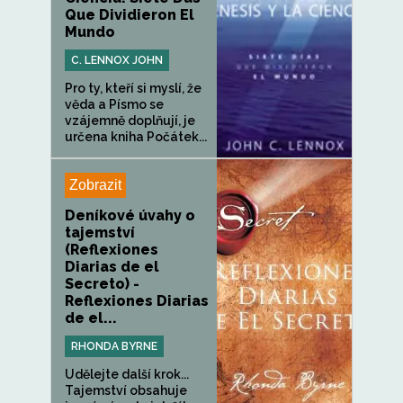
Que Dividieron El
Mundo
C. LENNOX JOHN
Pro ty, kteří si myslí, že
věda a Písmo se
vzájemně doplňují, je
určena kniha Počátek...
Zobrazit
Deníkové úvahy o
tajemství
(Reflexiones
Diarias de el
Secreto) -
Reflexiones Diarias
de el...
RHONDA BYRNE
Udělejte další krok...
Tajemství obsahuje