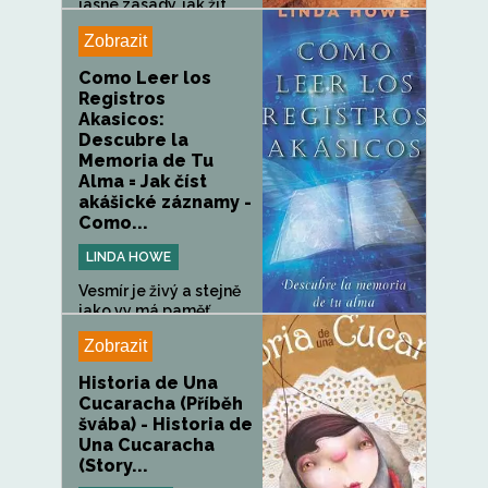
jasné zásady, jak žít...
Zobrazit
Como Leer los
Registros
Akasicos:
Descubre la
Memoria de Tu
Alma = Jak číst
akášické záznamy -
Como...
LINDA HOWE
Vesmír je živý a stejně
jako vy má paměť.
Tento...
Zobrazit
Historia de Una
Cucaracha (Příběh
švába) - Historia de
Una Cucaracha
(Story...