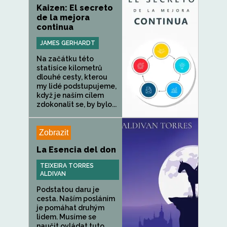
Kaizen: El secreto
de la mejora
continua
JAMES GERHARDT
Na začátku této
statisíce kilometrů
dlouhé cesty, kterou
my lidé podstupujeme,
když je naším cílem
zdokonalit se, by bylo...
Zobrazit
La Esencia del don
TEIXEIRA TORRES
ALDIVAN
Podstatou daru je
cesta. Naším posláním
je pomáhat druhým
lidem. Musíme se
naučit ovládat tuto