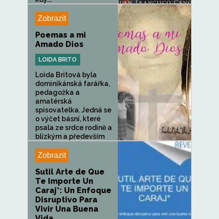
Zobrazit
Poemas a mi
Amado Dios
LOIDA BRITO
Loida Britová byla
dominikánská farářka,
pedagožka a
amatérská
spisovatelka. Jedná se
o výčet básní, které
psala ze srdce rodině a
blízkým a především
svému milovanému...
Zobrazit
Sutil Arte de Que
Te Importe Un
Caraj*: Un Enfoque
Disruptivo Para
Vivir Una Buena
Vida