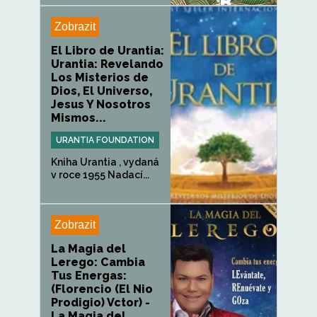
Zobrazit
El Libro de Urantia:
Urantia: Revelando
Los Misterios de
Dios, El Universo,
Jesus Y Nosotros
Mismos...
URANTIA FOUNDATION
Kniha Urantia , vydaná
v roce 1955 Nadací...
Zobrazit
La Magia del
Lerego: Cambia
Tus Energas:
(Florencio (El Nio
Prodigio) Vctor) -
La Magia del