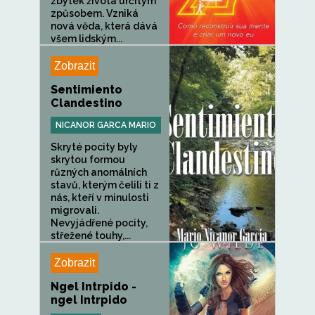
zbytek života určitým
způsobem. Vzniká
nová věda, která dává
všem lidským...
Zobrazit
Sentimiento
Clandestino
NICANOR GARCA MARIO
Skryté pocity byly
skrytou formou
různých anomálních
stavů, kterým čelili ti z
nás, kteří v minulosti
migrovali.
Nevyjádřené pocity,
střežené touhy,...
Zobrazit
Ngel Intrpido -
ngel Intrpido