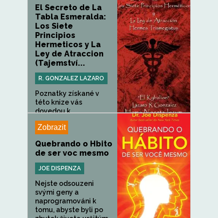
El Secreto de La
Tabla Esmeralda:
Los Siete
Principios
Hermeticos y La
Ley de Atraccion
(Tajemství...
R. GONZALEZ LAZARO
Poznatky získané v
této knize vás
dovedou k...
Zobrazit
Quebrando o Hbito
de ser voc mesmo
JOE DISPENZA
Nejste odsouzeni
svými geny a
naprogramováni k
tomu, abyste byli po