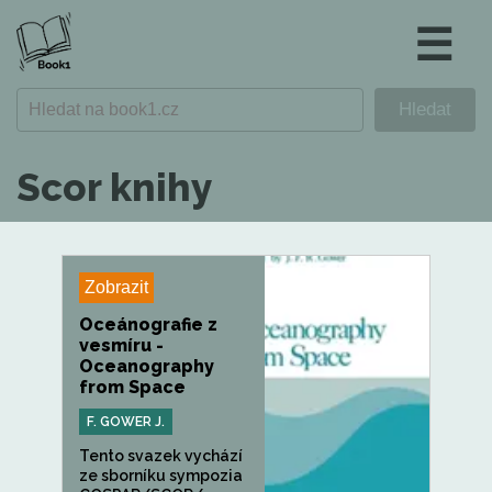
☰
Scor knihy
Zobrazit
Oceánografie z
vesmíru -
Oceanography
from Space
F. GOWER J.
Tento svazek vychází
ze sborníku sympozia