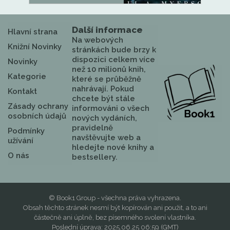
Další informace
Hlavní strana
Na webových
Knižní Novinky
stránkách bude brzy k
dispozici celkem více
Novinky
než 10 milionů knih,
Kategorie
které se průběžně
nahrávají. Pokud
Kontakt
chcete být stále
Zásady ochrany
informováni o všech
osobních údajů
nových vydáních,
pravidelně
Podmínky
navštěvujte web a
užívání
hledejte nové knihy a
O nás
bestsellery.
© Book1 Group - všechna práva vyhrazena.
Obsah těchto stránek nesmí být kopírován ani použit, a to ani
částečně ani úplně, bez písemného svolení vlastníka.
Poslední úprava: 2025.06.25 06:59 (GMT)