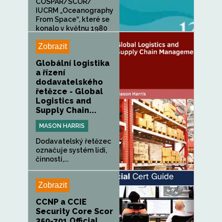
COSPAR/SCOR/
IUCRM „Oceanography
From Space“, které se
konalo v květnu 1980
v...
Zobrazit
Globální logistika
a řízení
dodavatelského
řetězce - Global
Logistics and
Supply Chain...
MASON HARRIS
Dodavatelský řetězec
označuje systém lidí,
činností,...
Zobrazit
CCNP a CCIE
Security Core Scor
350-701 Official