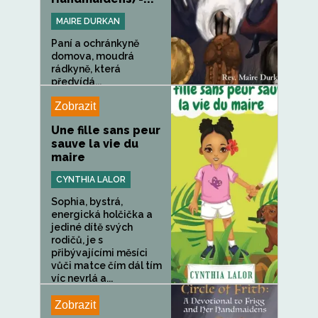
MAIRE DURKAN
Paní a ochránkyně
domova, moudrá
rádkyně, která
předvídá...
Zobrazit
Une fille sans peur
sauve la vie du
maire
CYNTHIA LALOR
Sophia, bystrá,
energická holčička a
jediné dítě svých
rodičů, je s
přibývajícími měsíci
vůči matce čím dál tím
víc nevrlá a...
Zobrazit