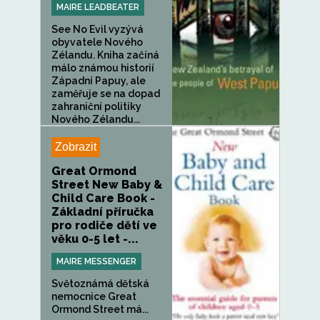
MAIRE LEADBEATER
See No Evil vyzývá
obyvatele Nového
Zélandu. Kniha začíná
málo známou historií
Západní Papuy, ale
zaměřuje se na dopad
zahraniční politiky
Nového Zélandu...
Zobrazit
Great Ormond
Street New Baby &
Child Care Book -
Základní příručka
pro rodiče dětí ve
věku 0-5 let -...
MAIRE MESSENGER
Světoznámá dětská
nemocnice Great
Ormond Street má...