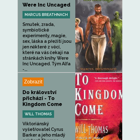
Were Inc Uncaged
MARCUS BREATHNACH
Smutek, zrada,
symbiotické
experimenty, magie,
sex, láska a přežití jsou
jen některé z věcí,
které na vás čekají na
stránkách knihy Were
Inc Uncaged. Tým Alfa
-...
Zobrazit
Do království
přichází - To
Kingdom Come
WILL THOMAS
Viktoriánský
vyšetřovatel Cyrus
Barker a jeho mladý