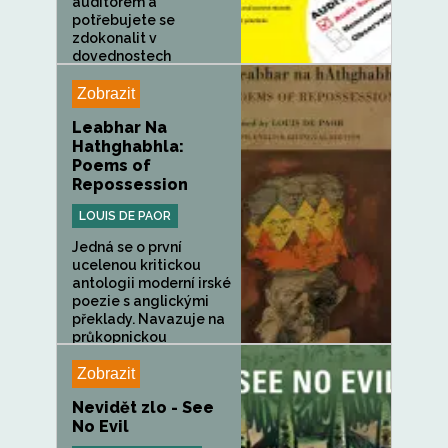
auditorem a
potřebujete se
zdokonalit v
dovednostech
vyšetřování? Už...
Zobrazit
Leabhar Na
Hathghabhla:
Poems of
Repossession
LOUIS DE PAOR
Jedná se o první
ucelenou kritickou
antologii moderní irské
poezie s anglickými
překlady. Navazuje na
průkopnickou
antologii...
Zobrazit
Nevidět zlo - See
No Evil