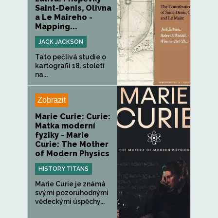
Saint-Denis, Olivna
a Le Maireho -
Mapping...
JACK JACKSON
Tato pečlivá studie o
kartografii 18. století
na...
Zobrazit
Marie Curie: Curie:
Matka moderní
fyziky - Marie
Curie: The Mother
of Modern Physics
HISTORY TITANS
Marie Curie je známá
svými pozoruhodnými
vědeckými úspěchy...