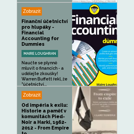
Zobrazit
Finanční účetnictví
pro hlupáky -
Financial
Accounting for
Dummies
MAIRE LOUGHRAN
Naučte se plynně
mluvit o financích - a
udělejte zkoušky!
Warren Buffett řekl, že
"účetnictví...
Zobrazit
Od impéria k exilu:
Historie a paměť v
komunitách Pied-
Noir a Harki, 1962-
2012 - From Empire
to...