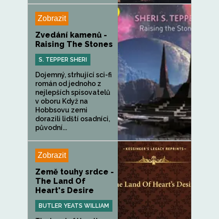
Zobrazit
Zvedání kamenů -
Raising The Stones
S. TEPPER SHERI
Dojemný, strhující sci-fi
román od jednoho z
nejlepších spisovatelů
v oboru Když na
Hobbsovu zemi
dorazili lidští osadníci,
původní...
Zobrazit
Země touhy srdce -
The Land Of
Heart's Desire
BUTLER YEATS WILLIAM