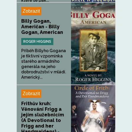
které se pak...
Zobrazit
Billy Gogan,
Američan - Billy
Gogan, American
ROGER HIGGINS
Příběh Billyho Gogana
je fiktivní vzpomínka
starého armádního
generála na jeho
dobrodružství v mládí.
Americký...
Zobrazit
Frithův kruh:
Věnování Frigg a
jejím služebnicím
(A Devotional to
Frigg and her
Handmaidens) -...