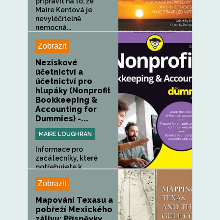
připravit na to, že
Maire Kentová je
nevyléčitelně
nemocná...
Zobrazit
Neziskové
účetnictví a
účetnictví pro
hlupáky (Nonprofit
Bookkeeping &
Accounting for
Dummies) -...
MAIRE LOUGHRAN
Informace pro
začátečníky, které
potřebujete k...
Zobrazit
Mapování Texasu a
pobřeží Mexického
zálivu: Příspěvky