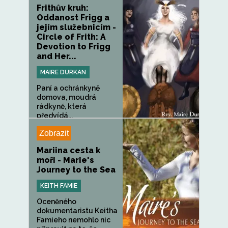
Frithův kruh:
Oddanost Frigg a
jejím služebnicím -
Circle of Frith: A
Devotion to Frigg
and Her...
MAIRE DURKAN
Paní a ochránkyně
domova, moudrá
rádkyně, která
předvídá...
Zobrazit
Mariina cesta k
moři - Marie's
Journey to the Sea
KEITH FAMIE
Oceněného
dokumentaristu Keitha
Famieho nemohlo nic