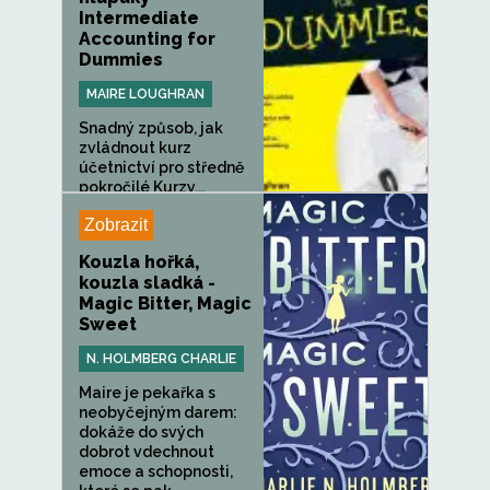
Intermediate
Accounting for
Dummies
MAIRE LOUGHRAN
Snadný způsob, jak
zvládnout kurz
účetnictví pro středně
pokročilé Kurzy...
Zobrazit
Kouzla hořká,
kouzla sladká -
Magic Bitter, Magic
Sweet
N. HOLMBERG CHARLIE
Maire je pekařka s
neobyčejným darem:
dokáže do svých
dobrot vdechnout
emoce a schopnosti,