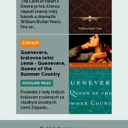
The Land of Heart's
Desire je hra, kterou
napsal známý irský
básník a dramatik
William Butler Yeats.
Hra se...
Zobrazit
Guenevera,
královna letní
země - Guenevere,
Queen of the
Summer Country
ROSALIND MILES
Poslední z řady hrdých
královen zvolených za
vládkyni úrodných
zemí Západu,...