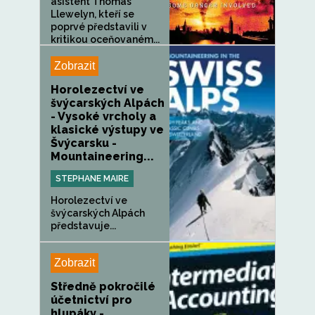
asistent Thomas
Llewelyn, kteří se
poprvé představili v
kritikou oceňovaném...
Zobrazit
Horolezectví ve
švýcarských Alpách
- Vysoké vrcholy a
klasické výstupy ve
Švýcarsku -
Mountaineering...
STEPHANE MAIRE
Horolezectví ve
švýcarských Alpách
představuje...
Zobrazit
Středně pokročilé
účetnictví pro
hlupáky -