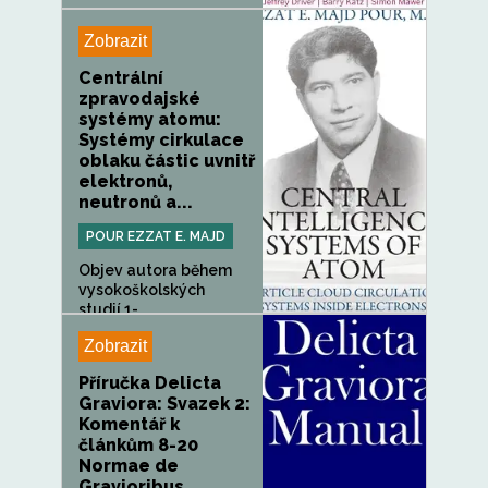
Zobrazit
Centrální
zpravodajské
systémy atomu:
Systémy cirkulace
oblaku částic uvnitř
elektronů,
neutronů a...
POUR EZZAT E. MAJD
Objev autora během
vysokoškolských
studií.1-...
Zobrazit
Příručka Delicta
Graviora: Svazek 2:
Komentář k
článkům 8-20
Normae de
Gravioribus