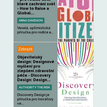
které zachrání svět
- How to Raise a
Global...
ANNA DAVIDSON
Veselá, optimistická
příručka pro rodiče a...
Zobrazit
Objevitelský
design: Designové
myšlení pro
zlepšení zdravotní
péče - Discovery
Design: Design...
AUTHORITY THE RISK
Discovery Design je
příručka pro inovátory
ve...