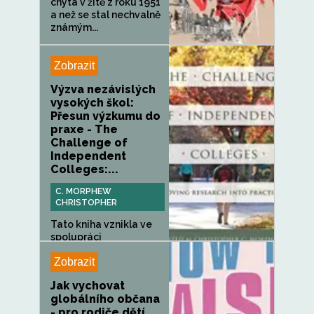
chytá v žitě z roku 1951
a než se stal nechvalně
známým...
Zobrazit
Výzva nezávislých
vysokých škol:
Přesun výzkumu do
praxe - The
Challenge of
Independent
Colleges:...
C. MORPHEW
CHRISTOPHER
Tato kniha vznikla ve
spolupráci
špičkových...
Zobrazit
Jak vychovat
globálního občana
- pro rodiče dětí,