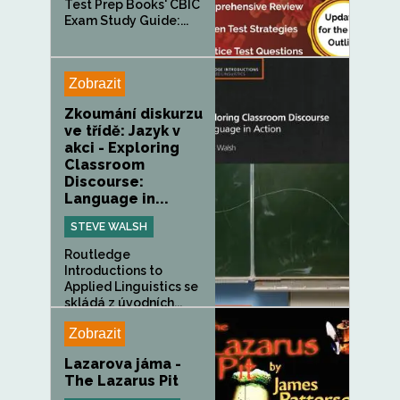
Test Prep Books' CBIC
Exam Study Guide:...
Zobrazit
Zkoumání diskurzu
ve třídě: Jazyk v
akci - Exploring
Classroom
Discourse:
Language in...
STEVE WALSH
Routledge
Introductions to
Applied Linguistics se
skládá z úvodních...
Zobrazit
Lazarova jáma -
The Lazarus Pit