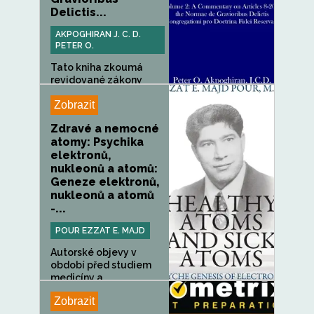
Delictis...
AKPOGHIRAN J. C. D.
PETER O.
Tato kniha zkoumá
revidované zákony
SST Normae de...
Zobrazit
Zdravé a nemocné
atomy: Psychika
elektronů,
nukleonů a atomů:
Geneze elektronů,
nukleonů a atomů
-...
POUR EZZAT E. MAJD
Autorské objevy v
období před studiem
medicíny a...
Zobrazit