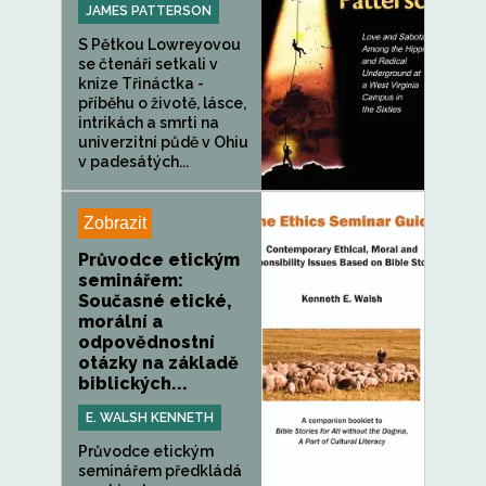
JAMES PATTERSON
S Pětkou Lowreyovou
se čtenáři setkali v
knize Třináctka -
příběhu o životě, lásce,
intrikách a smrti na
univerzitní půdě v Ohiu
v padesátých...
Zobrazit
Průvodce etickým
seminářem:
Současné etické,
morální a
odpovědnostní
otázky na základě
biblických...
E. WALSH KENNETH
Průvodce etickým
seminářem předkládá