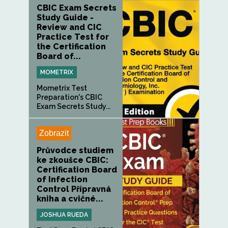
CBIC Exam Secrets
Study Guide -
Review and CIC
Practice Test for
the Certification
Board of...
MOMETRIX
Mometrix Test
Preparation's CBIC
Exam Secrets Study...
Zobrazit
Průvodce studiem
ke zkoušce CBIC:
Certification Board
of Infection
Control Přípravná
kniha a cvičné...
JOSHUA RUEDA