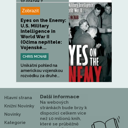
32 otázek z...
Zobrazit
Eyes on the Enemy:
U.S. Military
Intelligence in
World War II
(Očima nepřítele:
Vojenské...
CHRIS MCNAB
Unikátní pohled na
americkou vojenskou
rozvědku za druhé...
Další informace
Hlavní strana
Na webových
Knižní Novinky
stránkách bude brzy k
dispozici celkem více
Novinky
než 10 milionů knih,
Kategorie
které se průběžně