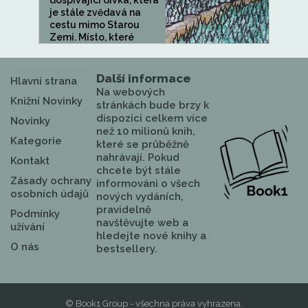
dospívající dívka, která
je stále zvědavá na
cestu mimo Starou
Zemi. Místo, které
bylo...
Další informace
Hlavní strana
Na webových
Knižní Novinky
stránkách bude brzy k
dispozici celkem více
Novinky
než 10 milionů knih,
Kategorie
které se průběžně
nahrávají. Pokud
Kontakt
chcete být stále
Zásady ochrany
informováni o všech
osobních údajů
nových vydáních,
pravidelně
Podmínky
navštěvujte web a
užívání
hledejte nové knihy a
O nás
bestsellery.
© Book1 Group - všechna práva vyhrazena.