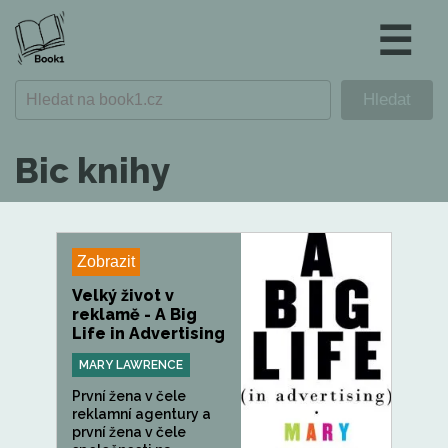
☰
Bic knihy
Zobrazit
Velký život v
reklamě - A Big
Life in Advertising
MARY LAWRENCE
První žena v čele
reklamní agentury a
první žena v čele