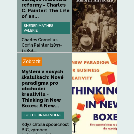
reformy - Charles
C. Painter: The Life
of an...
SHERER MATHES
VALERIE
Charles Cornelius
Coffin Painter (1833-
1989),...
Zobrazit
Myšlení v nových
škatulkách: Nové
paradigma pro
obchodní
kreativitu -
Thinking in New
Boxes: A New...
LUC DE BRABANDERE
Když chtěla společnost
BIC, výrobce