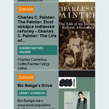
jednorázových...
Zobrazit
Charles C. Painter:
The Painter: Život
obhájce indiánské
reformy - Charles
C. Painter: The Life
of...
SHERER MATHES
VALERIE
Charles Cornelius
Coffin Painter (1833-
1989),...
Zobrazit
Bic Runga's Drive
HENRY JOHNSON
Bic Runga má v
současné populární