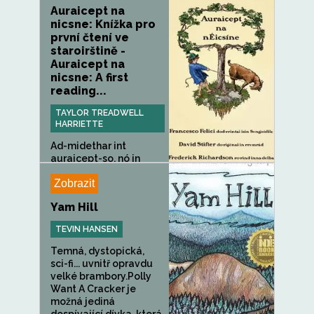
Auraicept na
nicsne: Knížka pro
první čtení ve
staroirštině -
Auraicept na
nicsne: A first
reading...
TAYLOR TREADWELL
HARRIETTE
Ad-midethar int
auraicept-so, nó in
cétlebor...
Zobrazit
Yam Hill
TEVIN HANSEN
Temná, dystopická,
sci-fi... uvnitř opravdu
velké brambory.Polly
Want A Cracker je
možná jediná