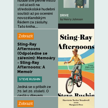
hudbě své pevné místo
- od účasti na
středoškolské hudební
soutěži až po ocenění
novozélandským
Řádem za zásluhy.
Tato kniha,...
Zobrazit
Sting-Ray
Afternoons
(Odpoledne se
zářením): Memoáry
- Sting-Ray
Afternoons: A
Memoir
STEVE RUSHIN
Jedná se o příběh ze
70. let 20. století. O
cestě v dřevem...
Zobrazit