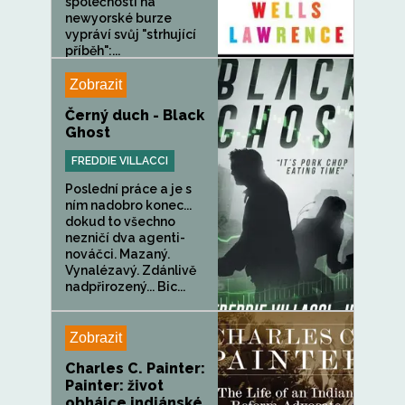
společnosti na
newyorské burze
vypráví svůj "strhující
příběh":...
Zobrazit
Černý duch - Black
Ghost
FREDDIE VILLACCI
Poslední práce a je s
ním nadobro konec...
dokud to všechno
nezničí dva agenti-
nováčci. Mazaný.
Vynalézavý. Zdánlivě
nadpřirozený... Bic...
Zobrazit
Charles C. Painter:
Painter: život
obhájce indiánské