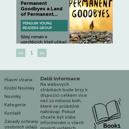
Permanent
Goodbyes a Land
of Permanent...
PENGUIN YOUNG
READERS GROUP
Silný román o
uprchlících, kteří utíkají
z válkou...
1
<<
>>
Další informace
Hlavní strana
Na webových
Knižní Novinky
stránkách bude brzy k
dispozici celkem více
Novinky
než 10 milionů knih,
Kategorie
které se průběžně
nahrávají. Pokud
Kontakt
chcete být stále
Zásady ochrany
informováni o všech
osobních údajů
nových vydáních,