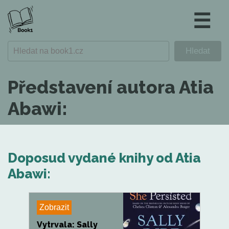
☰
Představení autora Atia
Abawi:
Doposud vydané knihy od Atia
Abawi:
Zobrazit
Vytrvala: Sally