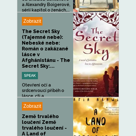
a Alexandry Boigerové,
sérií kapitol o ženách,...
Zobrazit
The Secret Sky
(Tajemné nebe):
Nebeské nebe:
Román o zakázané
lásce v
Afghánistánu - The
Secret Sky:...
SPEAK
Otevření očí a
srdcervoucí příběh o
lásce, cti a...
Zobrazit
Země trvalého
loučení Země
trvalého loučení -
A Land of