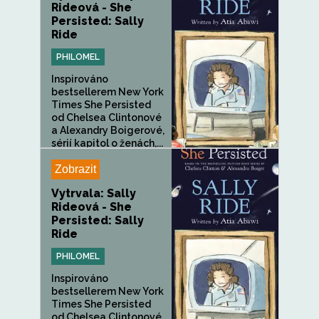
Rideová - She
Persisted: Sally
Ride
PHILOMEL
Inspirováno
bestsellerem New York
Times She Persisted
od Chelsea Clintonové
a Alexandry Boigerové,
sérií kapitol o ženách,...
Zobrazit
Vytrvala: Sally
Rideová - She
Persisted: Sally
Ride
PHILOMEL
Inspirováno
bestsellerem New York
Times She Persisted
od Chelsea Clintonové