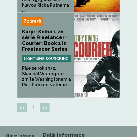
hlavou Ricka Putnama
a...
Zobrazit
Kurýr: Kniha 1 ze
série Freelancer -
Courier: Book 1 in
Freelancer Series
LIGHTNING SOURCE INC
Píše se rok 1972.
Skandál Watergate
zmítá Washingtonem a
Rick Putnam, veterán...
1
<<
>>
Další informace
Hlavní strana