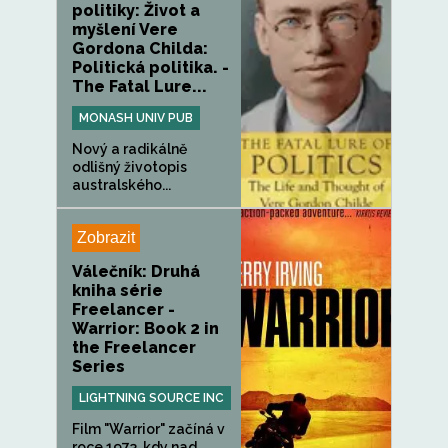
politiky: Život a
myšlení Vere
Gordona Childa:
Politická politika. -
The Fatal Lure...
MONASH UNIV PUB
Nový a radikálně
odlišný životopis
australského...
Zobrazit
Válečník: Druhá
kniha série
Freelancer -
Warrior: Book 2 in
the Freelancer
Series
LIGHTNING SOURCE INC
Film "Warrior" začíná v
roce 1973, kdy nad