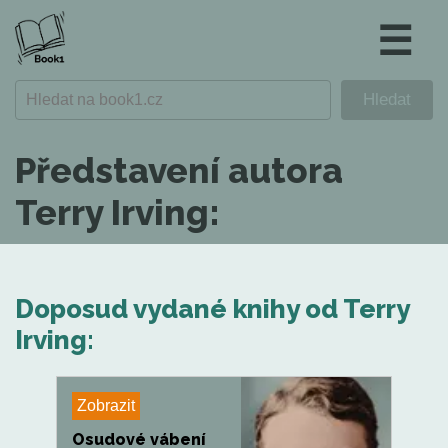
☰
Představení autora
Terry Irving:
Doposud vydané knihy od Terry
Irving:
Zobrazit
Osudové vábení