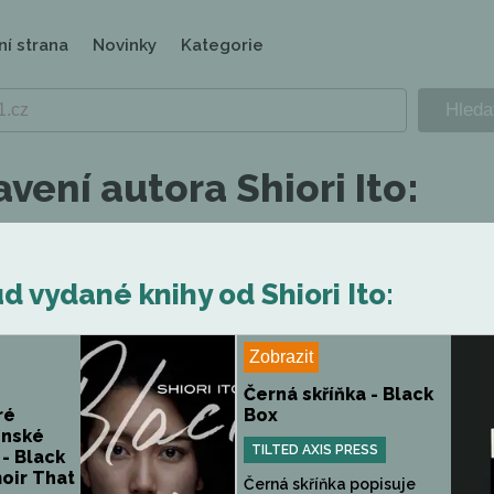
ní strana
Novinky
Kategorie
vení autora Shiori Ito:
 vydané knihy od Shiori Ito:
Zobrazit
:
Černá skříňka - Black
ré
Box
onské
TILTED AXIS PRESS
- Black
oir That
Černá skříňka popisuje