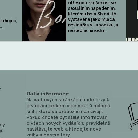
otřesnou zkušenost se
sexuálním napadením,
kterému byla Shiori Itō
vystavena jako mladá
trhující,
novinářka v Japonsku, a
..
následné národní...
y
Další informace
Na webových stránkách bude brzy k
dispozici celkem více než 10 milionů
knih, které se průběžně nahrávají.
Pokud chcete být stále informováni
o všech nových vydáních, pravidelně
ny
navštěvujte web a hledejte nové
jů
knihy a bestsellery.