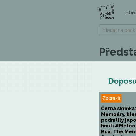
Hlav
Předsta
Doposud
Zobrazit
Černá skříňka
Memoáry, kte
podnítily jap
hnutí #Metoo 
Box: The Mem