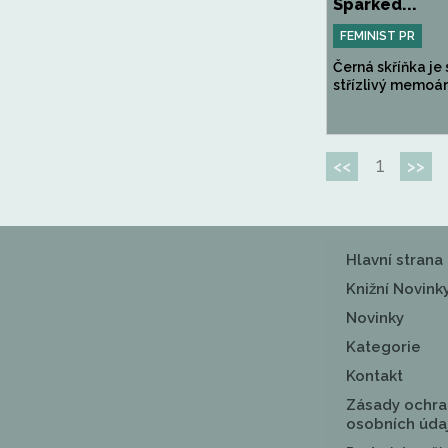
Sparked...
FEMINIST PR
Černá skříňka je s
střízlivý memoár,.
1
<<
>>
Hlavní strana
Knižní Novink
Novinky
Kategorie
Kontakt
Zásady ochra
osobních úda