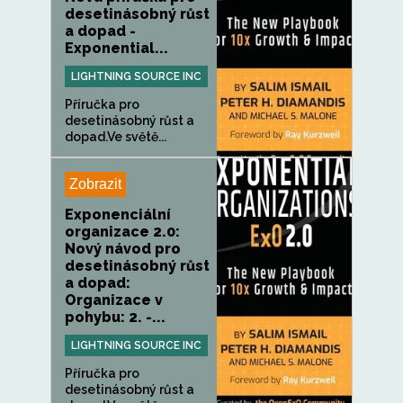
desetinásobný růst
a dopad -
Exponential...
LIGHTNING SOURCE INC
Příručka pro
desetinásobný růst a
dopad.Ve světě...
Zobrazit
Exponenciální
organizace 2.0:
Nový návod pro
desetinásobný růst
a dopad:
Organizace v
pohybu: 2. -...
LIGHTNING SOURCE INC
Příručka pro
desetinásobný růst a