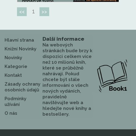
dopad.Ve světě...
1
<<
>>
Další informace
Hlavní strana
Na webových
Knižní Novinky
stránkách bude brzy k
dispozici celkem více
Novinky
než 10 milionů knih,
Kategorie
které se průběžně
nahrávají. Pokud
Kontakt
chcete být stále
Zásady ochrany
informováni o všech
osobních údajů
nových vydáních,
pravidelně
Podmínky
navštěvujte web a
užívání
hledejte nové knihy a
O nás
bestsellery.