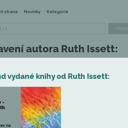
ní strana
Novinky
Kategorie
vení autora Ruth Issett:
d vydané knihy od Ruth Issett:
 -
th
rev na