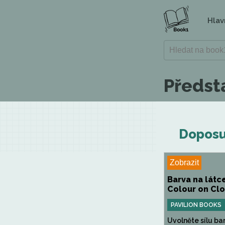
Hlav
Předsta
Doposu
Zobrazit
Barva na látce
Colour on Clo
PAVILION BOOKS
Uvolněte sílu ba