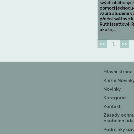
svých oblíbenýc
pomocí jednodu
vzorů studené v
přední světové k
Ruth Issettové. 
ukáže,...
1
<<
>>
Hlavní strana
Knižní Novink
Novinky
Kategorie
Kontakt
Zásady ochra
osobních úda
Podmínky uží