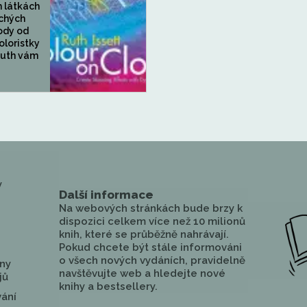
h látkách
chých
ody od
oloristky
Ruth vám
y
Další informace
Na webových stránkách bude brzy k
dispozici celkem více než 10 milionů
knih, které se průběžně nahrávají.
Pokud chcete být stále informováni
o všech nových vydáních, pravidelně
ny
navštěvujte web a hledejte nové
jů
knihy a bestsellery.
vání