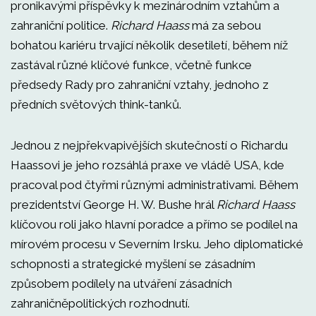
pronikavými příspěvky k mezinárodním vztahům a
zahraniční politice.
Richard Haass
má za sebou
bohatou kariéru trvající několik desetiletí, během níž
zastával různé klíčové funkce, včetně funkce
předsedy Rady pro zahraniční vztahy, jednoho z
předních světových think-tanků.
Jednou z nejpřekvapivějších skutečností o Richardu
Haassovi je jeho rozsáhlá praxe ve vládě USA, kde
pracoval pod čtyřmi různými administrativami. Během
prezidentství George H. W. Bushe hrál
Richard Haass
klíčovou roli jako hlavní poradce a přímo se podílel na
mírovém procesu v Severním Irsku. Jeho diplomatické
schopnosti a strategické myšlení se zásadním
způsobem podílely na utváření zásadních
zahraničněpolitických rozhodnutí.