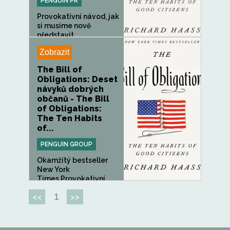
PENGUIN PR
Provokativní návod, jak
si musíme nově
představit...
Zobrazit
The Bill of
Obligations: Deset
návyků dobrých
občanů - The Bill
of Obligations:
The Ten Habits
of...
PENGUIN GROUP
Okamžitý bestseller
New York
Times.Provokativní...
1
<<
>>