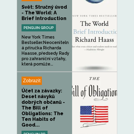
Svět: Stručný úvod
- The World: A
Brief Introduction
PENGUIN GROUP
New York Times
Bestseller.Neoceniteln
á příručka Richarda
Haasse, předsedy Rady
pro zahraniční vztahy,
která pomůže...
Zobrazit
Účet za závazky:
Deset návyků
dobrých občanů -
The Bill of
Obligations: The
Ten Habits of
Good...