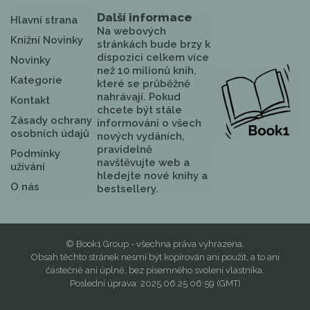
Další informace
Hlavní strana
Na webových
Knižní Novinky
stránkách bude brzy k
dispozici celkem více
Novinky
než 10 milionů knih,
Kategorie
které se průběžně
nahrávají. Pokud
Kontakt
chcete být stále
Zásady ochrany
informováni o všech
osobních údajů
nových vydáních,
pravidelně
Podmínky
navštěvujte web a
užívání
hledejte nové knihy a
O nás
bestsellery.
© Book1 Group - všechna práva vyhrazena.
Obsah těchto stránek nesmí být kopírován ani použit, a to ani
částečně ani úplně, bez písemného svolení vlastníka.
Poslední úprava: 2025.06.25 06:59 (GMT)