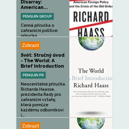
Disarray:
American...
PENGUIN GROUP
Cenná příručka o
zahraniční politice:
příručka,...
Zobrazit
Svět: Stručný úvod
- The World: A
Brief Introduction
PENGUIN PR
Neocenitelná příručka
Richarda Haasse,
prezidenta Rady pro
zahraniční vztahy,
která pomůže
každému odborníkovi
i...
Zobrazit