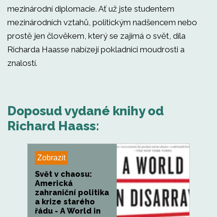
mezinárodní diplomacie. Ať už jste studentem
mezinárodních vztahů, politickým nadšencem nebo
prostě jen člověkem, který se zajímá o svět, díla
Richarda Haasse nabízejí pokladnici moudrosti a
znalostí.
Doposud vydané knihy od
Richard Haass:
Zobrazit
Svět v chaosu:
Americká
zahraniční politika
a krize starého
řádu - A World in