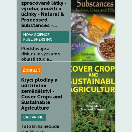
zpracované látky -
výroba, použití a
účinky - Natural &
Processed
Substances -...
NOVA SCIENCE
PUBLISHERS INC
Představuje a
diskutuje výzkum v
oblasti studia...
Zobrazit
Krycí plodiny a
udržitelné
zemědělství -
Cover Crops and
Sustainable
Agriculture
CRC PR INC
Tato kniha nebude
sloužit jako