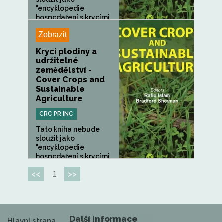
"encyklopedie
hospodaření s krycími
plodinami",...
Zobrazit
Krycí plodiny a
udržitelné
zemědělství -
Cover Crops and
Sustainable
Agriculture
CRC PR INC
Tato kniha nebude
sloužit jako
"encyklopedie
hospodaření s krycími
plodinami",...
1
<<
>>
Další informace
Hlavní strana