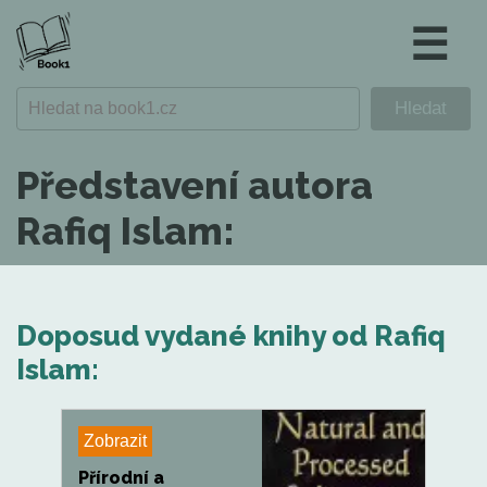
☰
Představení autora
Rafiq Islam:
Doposud vydané knihy od Rafiq
Islam:
Zobrazit
Přírodní a