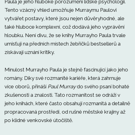
Paula je jeho hluboké porozumění lidské psychologii.
Tento vzácný vhled umožňuje Murraymu Paulovi
vytvářet postavy, které jsou nejen důvěryhodné, ale
také hluboce komplexní, což dodává jeho vyprávění
hloubku. Není divu, že se knihy Murrayho Paula trvale
umisťují na předních místech žebříčků bestsellerů a
získávají uznání kritiky.
Minulost Murrayho Paula je stejně fascinující jako jeho
romány. Díky své rozmanité kariéře, která zahrnuje
více oborů, přináší
Paul Murray
do svého psaní bohaté
zkušenosti a znalosti. Tato rozmanitost se odráží v
jeho knihách, které často obsahují rozmanitá a detailně
propracovaná prostředí, od rušné městské krajiny až
po klidné venkovské útočiště.