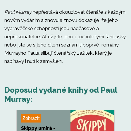
Paul Murray
nepřestává okouzlovat čtenáře s každým
novým vydáním a znovu a znovu dokazuje, že jeho
vypravěčské schopnosti jsou nadčasové a
nepřekonatelné. Ať už jste jeho dlouholetými fanoušky,
nebo jste se s jeho dílem seznámili poprvé, romány
Murrayho Paula slibují čtenářský zážitek, který je
napínavý i nutí k zamyšlení.
Doposud vydané knihy od Paul
Murray:
Zobrazit
Skippy umírá -