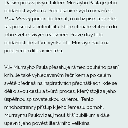
Dalším překvapivým faktem Murrayho Paula je jeho
oddanost výzkumu. Před psaním svých románů se
Paul Murray
ponoří do témat, o nichž píše, a zajistí si
tak přesnost a autenticitu, které čtenáře vtáhnou do
jeho světa s živým realismem. Právě díky této
oddanosti detailům vyniká dílo Murraye Paula na
přeplněném literárním trhu.
Vliv Murrayho Paula přesahuje rámec pouhého psaní
knih. Je také vyhledávaným řečníkem a po celém
světě přednáší na inspirativních přednáškách, kde se
dělí o svou cestu a tvůrčí proces, který stojí za jeho
úspěšnou spisovatelskou kariérou. Tento
mnohostranný přístup k jeho řemeslu pomohl
Murraymu Paulovi zaujmout širší publikum a dále
upevnit jeho pověst literárního velikána.