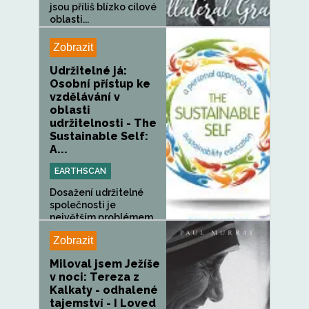
jsou příliš blízko cílové
oblasti...
Zobrazit
Udržitelné já:
Osobní přístup ke
vzdělávání v
oblasti
udržitelnosti - The
Sustainable Self:
A...
EARTHSCAN
Dosažení udržitelné
společnosti je
největším problémem...
Zobrazit
Miloval jsem Ježíše
v noci: Tereza z
Kalkaty - odhalené
tajemství - I Loved