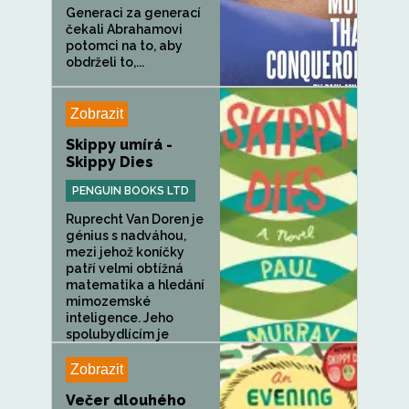
Generaci za generací
čekali Abrahamovi
potomci na to, aby
obdrželi to,...
Zobrazit
Skippy umírá -
Skippy Dies
PENGUIN BOOKS LTD
Ruprecht Van Doren je
génius s nadváhou,
mezi jehož koníčky
patří velmi obtížná
matematika a hledání
mimozemské
inteligence. Jeho
spolubydlícím je
Daniel...
Zobrazit
Večer dlouhého