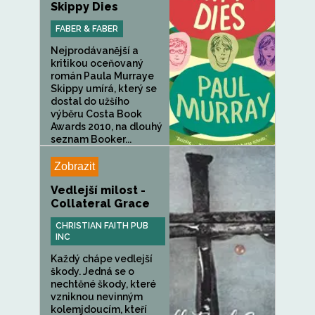
Skippy Dies
FABER & FABER
Nejprodávanější a
kritikou oceňovaný
román Paula Murraye
Skippy umírá, který se
dostal do užšího
výběru Costa Book
Awards 2010, na dlouhý
seznam Booker...
Zobrazit
Vedlejší milost -
Collateral Grace
CHRISTIAN FAITH PUB
INC
Každý chápe vedlejší
škody. Jedná se o
nechtěné škody, které
vzniknou nevinným
kolemjdoucím, kteří