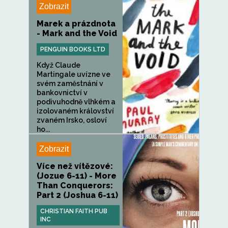
Zobrazit
Marek a prázdnota
- Mark and the Void
PENGUIN BOOKS LTD
Když Claude
Martingale uvízne ve
svém zaměstnání v
bankovnictví v
podivuhodně vlhkém a
izolovaném království
zvaném Irsko, osloví
ho...
Zobrazit
Více než vítězové:
(Jozue 6-11) - More
Than Conquerors:
Part 2 (Joshua 6-11)
CHRISTIAN FAITH PUB
INC