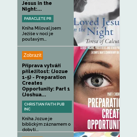
Jesus in the
Night:...
PARACLETE PR
Kniha Miloval jsem
Ježíše v noci je
poutavým...
Zobrazit
Příprava vytváří
příležitost: (Jozue
1-5) - Preparation
Creates
Opportunity: Part 1
(Joshua...
CHRISTIAN FAITH PUB
INC
Kniha Jozue je
biblickým záznamem o
dobytí...