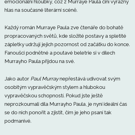
emocionální hloubky, což z Murraye Paula činí výrazný
hlas na současné literární scéně.
Každý román Murraye Paula zve čtenáře do bohatě
propracovaných světů, kde složité postavy a spletité
zápletky udržují jejich pozornost od začátku do konce.
Fanoušci podnětné a poutavé beletrie si v dílech
Murrayho Paula přijdou na své.
Jako autor
Paul Murray
nepřestává udivovat svým
osobitým vypravěčským stylem a hlubokou
vypravěčskou schopností. Pokud jste ještě
neprozkoumali díla Murrayho Paula, je nyní ideální čas
se do nich ponořit a zjistit, čím je jeho psaní tak
podmanivé.