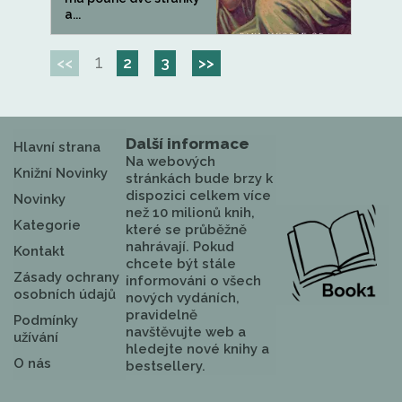
a...
1
<<
2
3
>>
Další informace
Hlavní strana
Na webových
Knižní Novinky
stránkách bude brzy k
dispozici celkem více
Novinky
než 10 milionů knih,
Kategorie
které se průběžně
nahrávají. Pokud
Kontakt
chcete být stále
Zásady ochrany
informováni o všech
osobních údajů
nových vydáních,
pravidelně
Podmínky
navštěvujte web a
užívání
hledejte nové knihy a
O nás
bestsellery.