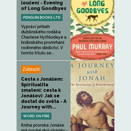
loučení - Evening
of Long Goodbyes
PENGUIN BOOKS LTD
Vypráví příběh
dublinského rodáka
Charlese Hythlodaye a
hrdinského promrhání
rodinného dědictví. V
tomto titulu se...
Zobrazit
Cesta s Jonášem:
Spiritualita
zmatení: cesta k
Jonášovi: Jak se
dostat do světa - A
Journey with...
WORD ON FIRE
Kniha proroka Jonáše
má pouhé dvě stránky -